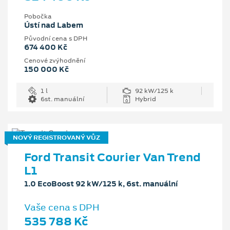
Pobočka
Ústí nad Labem
Původní cena s DPH
674 400 Kč
Cenové zvýhodnění
150 000 Kč
1 l
92 kW/125 k
6st. manuální
Hybrid
NOVÝ REGISTROVANÝ VŮZ
Ford Transit Courier Van Trend
L1
1.0 EcoBoost 92 kW/125 k, 6st. manuální
Vaše cena s DPH
535 788 Kč