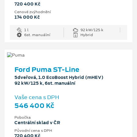
720 400 Kč
Cenové zvýhodnění
174 000 Kč
1 l
92 kW/125 k
6st. manuální
Hybrid
Ford Puma ST-Line
5dveřová, 1.0 EcoBoost Hybrid (mHEV)
92 kW/125 k, 6st. manuální
Vaše cena s DPH
546 400 Kč
Pobočka
Centrální sklad v ČR
Původní cena s DPH
720 400 Kč