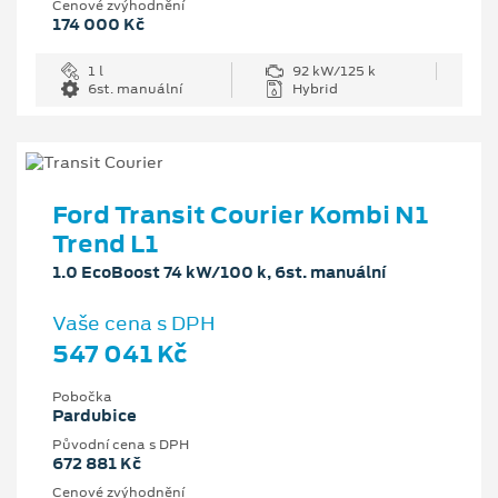
Cenové zvýhodnění
174 000 Kč
1 l
92 kW/125 k
6st. manuální
Hybrid
Ford Transit Courier Kombi N1
Trend L1
1.0 EcoBoost 74 kW/100 k, 6st. manuální
Vaše cena s DPH
547 041 Kč
Pobočka
Pardubice
Původní cena s DPH
672 881 Kč
Cenové zvýhodnění