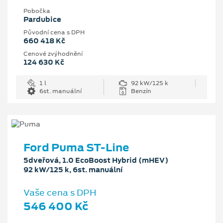
Pobočka
Pardubice
Původní cena s DPH
660 418 Kč
Cenové zvýhodnění
124 630 Kč
1 l
92 kW/125 k
6st. manuální
Benzín
Ford Puma ST-Line
5dveřová, 1.0 EcoBoost Hybrid (mHEV)
92 kW/125 k, 6st. manuální
Vaše cena s DPH
546 400 Kč