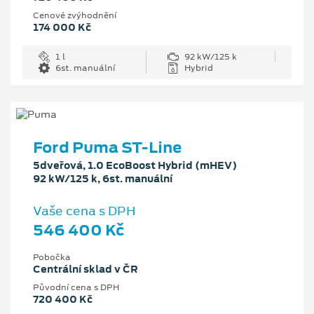
Cenové zvýhodnění
174 000 Kč
1 l
92 kW/125 k
6st. manuální
Hybrid
Ford Puma ST-Line
5dveřová, 1.0 EcoBoost Hybrid (mHEV)
92 kW/125 k, 6st. manuální
Vaše cena s DPH
546 400 Kč
Pobočka
Centrální sklad v ČR
Původní cena s DPH
720 400 Kč