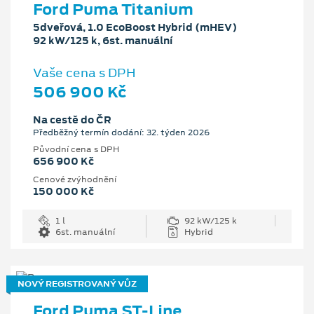
Ford Puma Titanium
5dveřová, 1.0 EcoBoost Hybrid (mHEV)
92 kW/125 k, 6st. manuální
Vaše cena s DPH
506 900 Kč
Na cestě do ČR
Předběžný termín dodání: 32. týden 2026
Původní cena s DPH
656 900 Kč
Cenové zvýhodnění
150 000 Kč
1 l
92 kW/125 k
6st. manuální
Hybrid
NOVÝ REGISTROVANÝ VŮZ
Ford Puma ST-Line