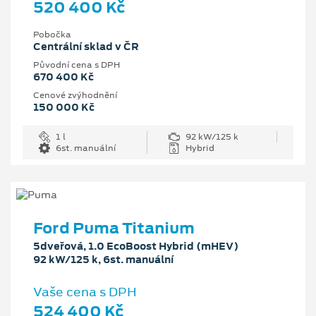
520 400 Kč
Pobočka
Centrální sklad v ČR
Původní cena s DPH
670 400 Kč
Cenové zvýhodnění
150 000 Kč
1 l
92 kW/125 k
6st. manuální
Hybrid
Ford Puma Titanium
5dveřová, 1.0 EcoBoost Hybrid (mHEV)
92 kW/125 k, 6st. manuální
Vaše cena s DPH
524 400 Kč