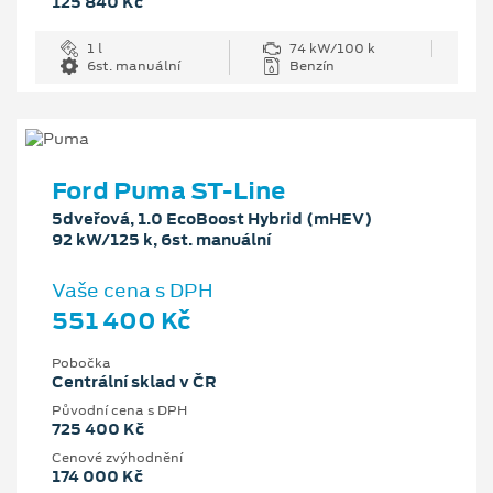
125 840 Kč
1 l
74 kW/100 k
6st. manuální
Benzín
Ford Puma ST-Line
5dveřová, 1.0 EcoBoost Hybrid (mHEV)
92 kW/125 k, 6st. manuální
Vaše cena s DPH
551 400 Kč
Pobočka
Centrální sklad v ČR
Původní cena s DPH
725 400 Kč
Cenové zvýhodnění
174 000 Kč