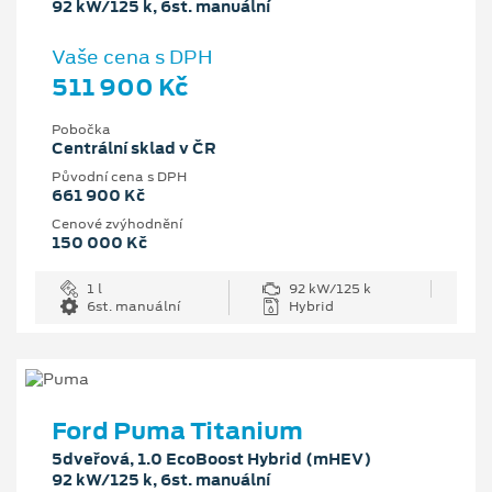
92 kW/125 k, 6st. manuální
Vaše cena s DPH
511 900 Kč
Pobočka
Centrální sklad v ČR
Původní cena s DPH
661 900 Kč
Cenové zvýhodnění
150 000 Kč
1 l
92 kW/125 k
6st. manuální
Hybrid
Ford Puma Titanium
5dveřová, 1.0 EcoBoost Hybrid (mHEV)
92 kW/125 k, 6st. manuální