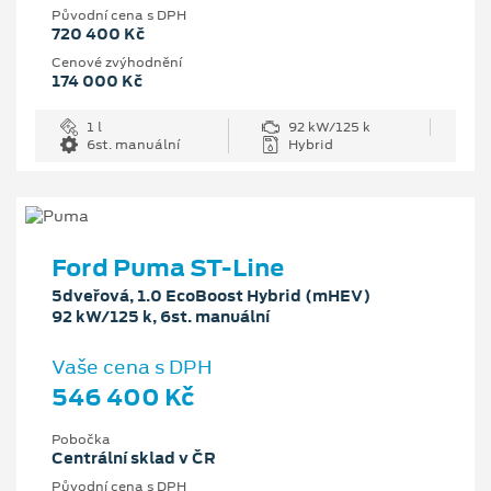
Původní cena s DPH
720 400 Kč
Cenové zvýhodnění
174 000 Kč
1 l
92 kW/125 k
6st. manuální
Hybrid
Ford Puma ST-Line
5dveřová, 1.0 EcoBoost Hybrid (mHEV)
92 kW/125 k, 6st. manuální
Vaše cena s DPH
546 400 Kč
Pobočka
Centrální sklad v ČR
Původní cena s DPH