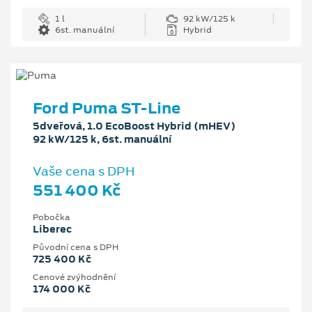
1 l
92 kW/125 k
6st. manuální
Hybrid
Ford Puma ST-Line
5dveřová, 1.0 EcoBoost Hybrid (mHEV)
92 kW/125 k, 6st. manuální
Vaše cena s DPH
551 400 Kč
Pobočka
Liberec
Původní cena s DPH
725 400 Kč
Cenové zvýhodnění
174 000 Kč