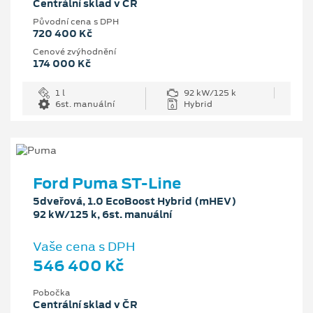
Centrální sklad v ČR
Původní cena s DPH
720 400 Kč
Cenové zvýhodnění
174 000 Kč
1 l
92 kW/125 k
6st. manuální
Hybrid
Ford Puma ST-Line
5dveřová, 1.0 EcoBoost Hybrid (mHEV)
92 kW/125 k, 6st. manuální
Vaše cena s DPH
546 400 Kč
Pobočka
Centrální sklad v ČR