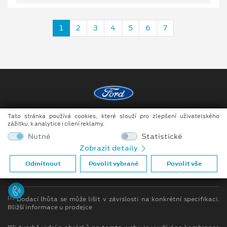
1
2
3
4
5
6
7
Tato stránka používá cookies, které slouží pro zlepšení uživatelského
Copyright ©2026 MotoTrade VM s.r.o.
zážitku, k analytice i cílení reklamy.
Obchodní podmínky
Nutné
Statistické
Zobrazit detaily
Ochrana osobních údajů
Odmítnout
Povolit vybrané
Povolit vše
Prohlášení o zpracování údajů konečných zákazníků
[1]
Dodací lhůta se může lišit v závislosti na konkrétní specifikaci.
Bližší informace u prodejce