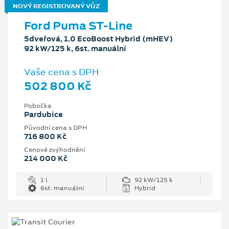
NOVÝ REGISTROVANÝ VŮZ
Ford Puma ST-Line
5dveřová, 1.0 EcoBoost Hybrid (mHEV)
92 kW/125 k, 6st. manuální
Vaše cena s DPH
502 800 Kč
Pobočka
Pardubice
Původní cena s DPH
716 800 Kč
Cenové zvýhodnění
214 000 Kč
1 l
92 kW/125 k
6st. manuální
Hybrid