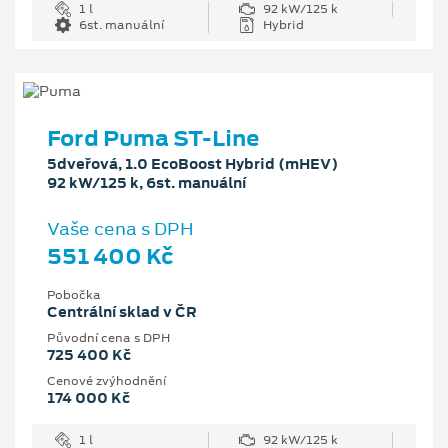
1 l
92 kW/125 k
6st. manuální
Hybrid
Ford Puma ST-Line
5dveřová, 1.0 EcoBoost Hybrid (mHEV)
92 kW/125 k, 6st. manuální
Vaše cena s DPH
551 400 Kč
Pobočka
Centrální sklad v ČR
Původní cena s DPH
725 400 Kč
Cenové zvýhodnění
174 000 Kč
1 l
92 kW/125 k