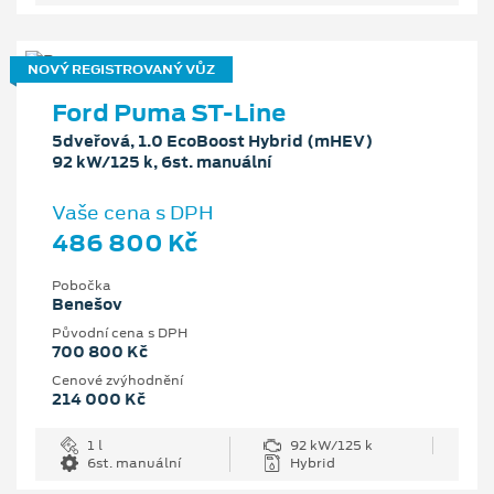
NOVÝ REGISTROVANÝ VŮZ
Ford Puma ST-Line
5dveřová, 1.0 EcoBoost Hybrid (mHEV)
92 kW/125 k, 6st. manuální
Vaše cena s DPH
486 800 Kč
Pobočka
Benešov
Původní cena s DPH
700 800 Kč
Cenové zvýhodnění
214 000 Kč
1 l
92 kW/125 k
6st. manuální
Hybrid