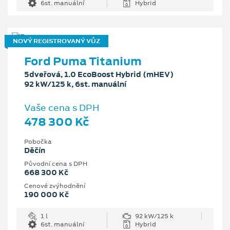
6st. manuální
Hybrid
NOVÝ REGISTROVANÝ VŮZ
Ford Puma Titanium
5dveřová, 1.0 EcoBoost Hybrid (mHEV)
92 kW/125 k, 6st. manuální
Vaše cena s DPH
478 300 Kč
Pobočka
Děčín
Původní cena s DPH
668 300 Kč
Cenové zvýhodnění
190 000 Kč
1 l
92 kW/125 k
6st. manuální
Hybrid