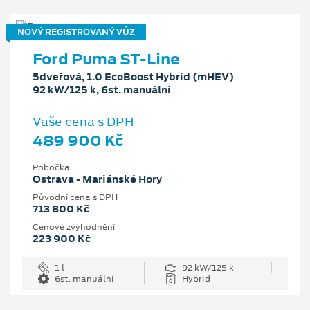
NOVÝ REGISTROVANÝ VŮZ
Ford Puma ST-Line
5dveřová, 1.0 EcoBoost Hybrid (mHEV)
92 kW/125 k, 6st. manuální
Vaše cena s DPH
489 900 Kč
Pobočka
Ostrava - Mariánské Hory
Původní cena s DPH
713 800 Kč
Cenové zvýhodnění
223 900 Kč
1 l
92 kW/125 k
6st. manuální
Hybrid