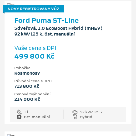
NOVÝ REGISTROVANÝ VŮZ
Ford Puma ST-Line
5dveřová, 1.0 EcoBoost Hybrid (mHEV)
92 kW/125 k, 6st. manuální
Vaše cena s DPH
499 800 Kč
Pobočka
Kosmonosy
Původní cena s DPH
713 800 Kč
Cenové zvýhodnění
214 000 Kč
1 l
92 kW/125 k
6st. manuální
Hybrid