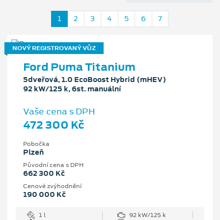
1
2
3
4
5
6
7
NOVÝ REGISTROVANÝ VŮZ
Ford Puma Titanium
5dveřová, 1.0 EcoBoost Hybrid (mHEV)
92 kW/125 k, 6st. manuální
Vaše cena s DPH
472 300 Kč
Pobočka
Plzeň
Původní cena s DPH
662 300 Kč
Cenové zvýhodnění
190 000 Kč
1 l
92 kW/125 k