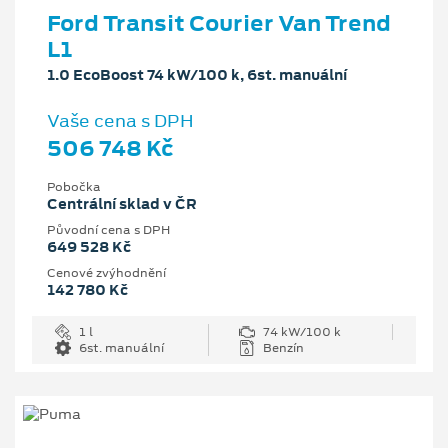
Ford Transit Courier Van Trend
L1
1.0 EcoBoost 74 kW/100 k, 6st. manuální
Vaše cena s DPH
506 748 Kč
Pobočka
Centrální sklad v ČR
Původní cena s DPH
649 528 Kč
Cenové zvýhodnění
142 780 Kč
1 l
74 kW/100 k
6st. manuální
Benzín