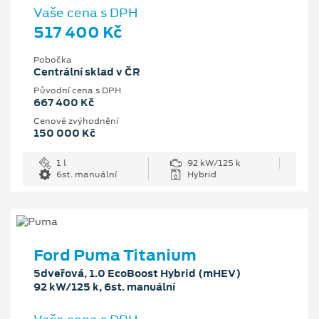
Vaše cena s DPH
517 400 Kč
Pobočka
Centrální sklad v ČR
Původní cena s DPH
667 400 Kč
Cenové zvýhodnění
150 000 Kč
1 l
92 kW/125 k
6st. manuální
Hybrid
Ford Puma Titanium
5dveřová, 1.0 EcoBoost Hybrid (mHEV)
92 kW/125 k, 6st. manuální