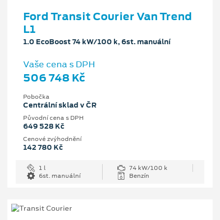
Ford Transit Courier Van Trend
L1
1.0 EcoBoost 74 kW/100 k, 6st. manuální
Vaše cena s DPH
506 748 Kč
Pobočka
Centrální sklad v ČR
Původní cena s DPH
649 528 Kč
Cenové zvýhodnění
142 780 Kč
1 l
74 kW/100 k
6st. manuální
Benzín