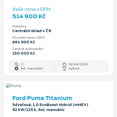
Vaše cena s DPH
514 900 Kč
Pobočka
Centrální sklad v ČR
Původní cena s DPH
664 900 Kč
Cenové zvýhodnění
150 000 Kč
1 l
92 kW/125 k
6st. manuální
Hybrid
Ford Puma Titanium
5dveřová, 1.0 EcoBoost Hybrid (mHEV)
92 kW/125 k, 6st. manuální