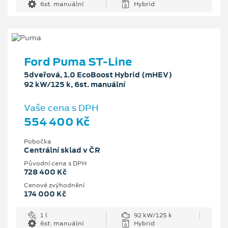
6st. manuální
Hybrid
Ford Puma ST-Line
5dveřová, 1.0 EcoBoost Hybrid (mHEV)
92 kW/125 k, 6st. manuální
Vaše cena s DPH
554 400 Kč
Pobočka
Centrální sklad v ČR
Původní cena s DPH
728 400 Kč
Cenové zvýhodnění
174 000 Kč
1 l
92 kW/125 k
6st. manuální
Hybrid