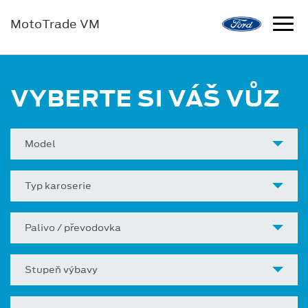
MotoTrade VM
VYBERTE SI VÁŠ VŮZ
Model
Typ karoserie
Palivo / převodovka
Stupeň výbavy