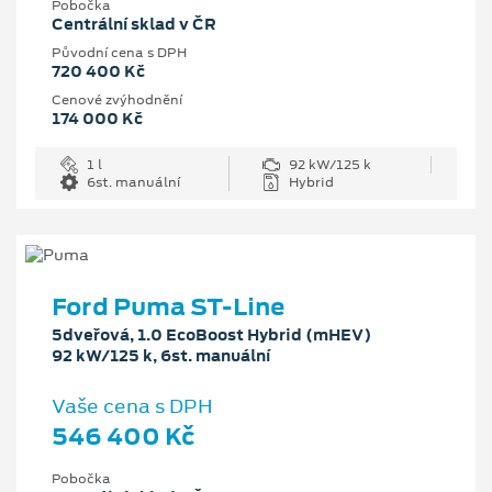
Pobočka
Centrální sklad v ČR
Původní cena s DPH
720 400 Kč
Cenové zvýhodnění
174 000 Kč
1 l
92 kW/125 k
6st. manuální
Hybrid
Ford Puma ST-Line
5dveřová, 1.0 EcoBoost Hybrid (mHEV)
92 kW/125 k, 6st. manuální
Vaše cena s DPH
546 400 Kč
Pobočka