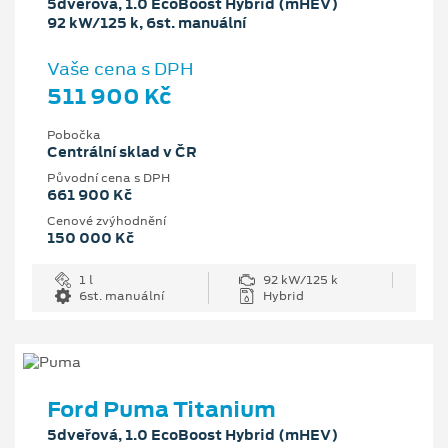
5dveřová, 1.0 EcoBoost Hybrid (mHEV)
92 kW/125 k, 6st. manuální
Vaše cena s DPH
511 900 Kč
Pobočka
Centrální sklad v ČR
Původní cena s DPH
661 900 Kč
Cenové zvýhodnění
150 000 Kč
1 l
92 kW/125 k
6st. manuální
Hybrid
Ford Puma Titanium
5dveřová, 1.0 EcoBoost Hybrid (mHEV)