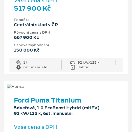
Vaše cena s DPH
517 900 Kč
Pobočka
Centrální sklad v ČR
Původní cena s DPH
667 900 Kč
Cenové zvýhodnění
150 000 Kč
1 l
92 kW/125 k
6st. manuální
Hybrid
Ford Puma Titanium
5dveřová, 1.0 EcoBoost Hybrid (mHEV)
92 kW/125 k, 6st. manuální
Vaše cena s DPH