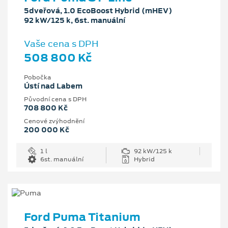
5dveřová, 1.0 EcoBoost Hybrid (mHEV)
92 kW/125 k, 6st. manuální
Vaše cena s DPH
508 800 Kč
Pobočka
Ústí nad Labem
Původní cena s DPH
708 800 Kč
Cenové zvýhodnění
200 000 Kč
1 l
92 kW/125 k
6st. manuální
Hybrid
Ford Puma Titanium