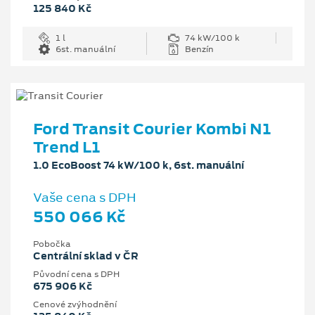
125 840 Kč
1 l
74 kW/100 k
6st. manuální
Benzín
Ford Transit Courier Kombi N1
Trend L1
1.0 EcoBoost 74 kW/100 k, 6st. manuální
Vaše cena s DPH
550 066 Kč
Pobočka
Centrální sklad v ČR
Původní cena s DPH
675 906 Kč
Cenové zvýhodnění