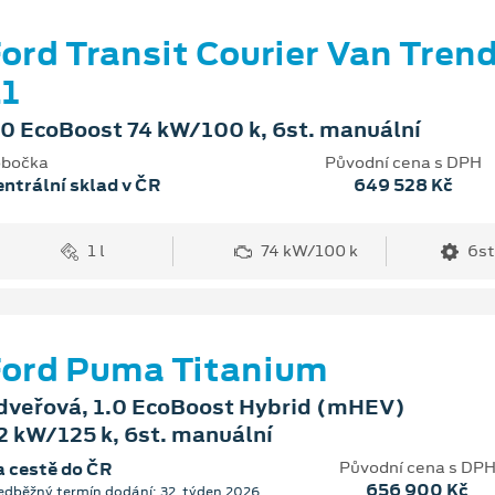
ord Transit Courier Van Tren
1
.0 EcoBoost 74 kW/100 k, 6st. manuální
bočka
Původní cena s DPH
ntrální sklad v ČR
649 528 Kč
1 l
74 kW/100 k
6st
ord Puma Titanium
dveřová, 1.0 EcoBoost Hybrid (mHEV)
2 kW/125 k, 6st. manuální
Původní cena s DP
 cestě do ČR
656 900 Kč
edběžný termín dodání: 32. týden 2026