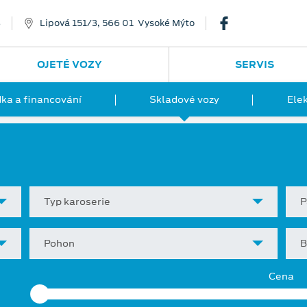
8
Lipová 151/3, 566 01 Vysoké Mýto
OJETÉ VOZY
SERVIS
ka a financování
Skladové vozy
Ele
Typ karoserie
P
Pohon
B
Cena