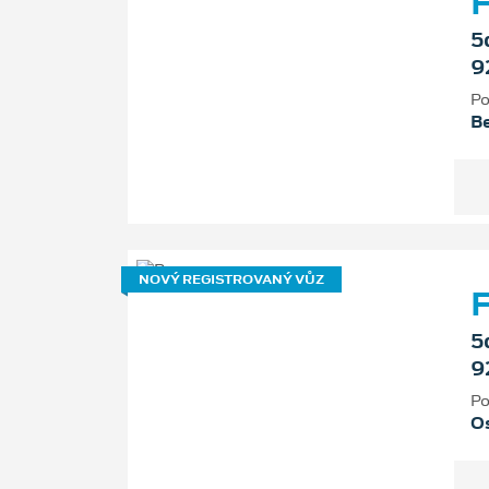
F
5
9
Po
B
NOVÝ REGISTROVANÝ VŮZ
F
5
9
Po
Os