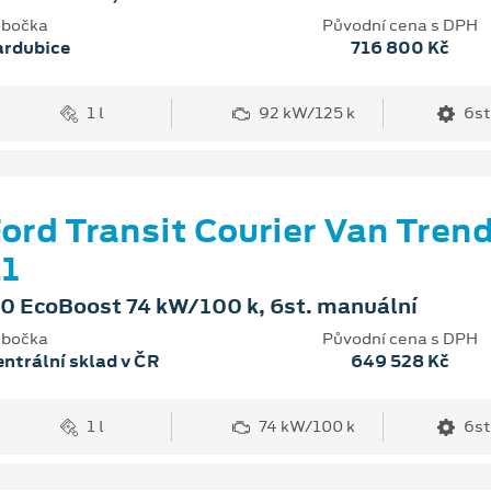
bočka
Původní cena s DPH
ardubice
716 800 Kč
1 l
92 kW/125 k
6st
ord Transit Courier Van Tren
1
.0 EcoBoost 74 kW/100 k, 6st. manuální
bočka
Původní cena s DPH
ntrální sklad v ČR
649 528 Kč
1 l
74 kW/100 k
6st