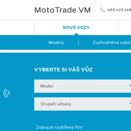
MotoTrade VM
465 423 14
NOVÉ VOZY
Modely
Zvýhodněná nabíd
VYBERTE SI VÁŠ VŮZ
Model
Stupeň výbavy
Zobrazit rozšířený filtr