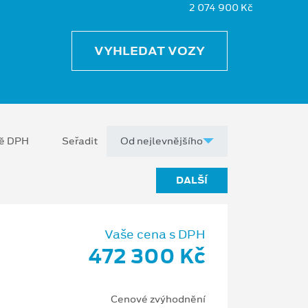
2 074 900 Kč
VYHLEDAT VOZY
ně DPH
Seřadit
DALŠÍ
Vaše cena s DPH
472 300 Kč
Cenové zvýhodnění