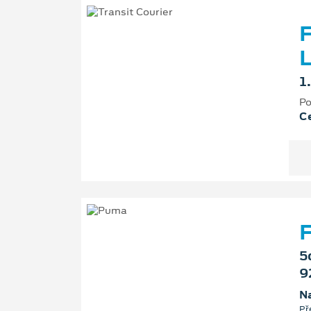
F
L
1
Po
Ce
F
5
9
Na
Př