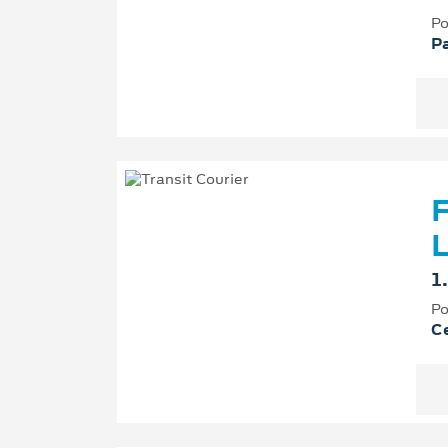
Po
P
F
L
1
Po
Ce