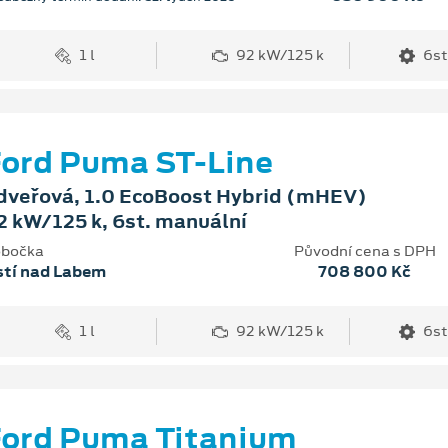
1 l
92 kW/125 k
6st
ord Puma ST-Line
dveřová, 1.0 EcoBoost Hybrid (mHEV)
2 kW/125 k, 6st. manuální
bočka
Původní cena s DPH
stí nad Labem
708 800 Kč
1 l
92 kW/125 k
6st
ord Puma Titanium