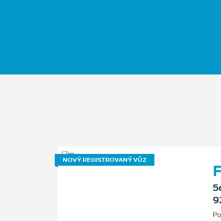
NOVÝ REGISTROVANÝ VŮZ
F
5
9
Po