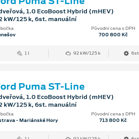
ord Puma ST-Line
dveřová, 1.0 EcoBoost Hybrid (mHEV)
2 kW/125 k, 6st. manuální
bočka
Původní cena s DPH
enešov
700 800 Kč
1 l
92 kW/125 k
6st
ord Puma ST-Line
dveřová, 1.0 EcoBoost Hybrid (mHEV)
2 kW/125 k, 6st. manuální
bočka
Původní cena s DPH
trava - Mariánské Hory
713 800 Kč
1 l
92 kW/125 k
6st