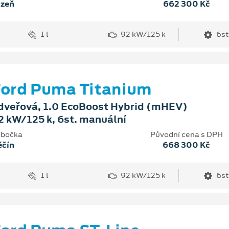
lzeň
662 300 Kč
1 l
92 kW/125 k
6st
ord Puma Titanium
dveřová, 1.0 EcoBoost Hybrid (mHEV)
2 kW/125 k, 6st. manuální
bočka
Původní cena s DPH
ěčín
668 300 Kč
1 l
92 kW/125 k
6st