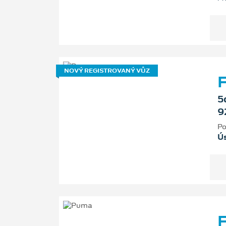
NOVÝ REGISTROVANÝ VŮZ
F
5
9
Po
Ú
F