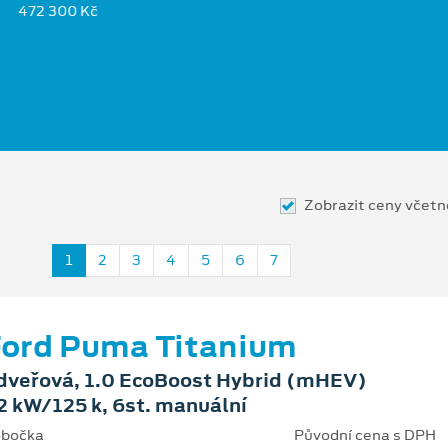
472 300 Kč
Zobrazit ceny včet
1
2
3
4
5
6
7
ord Puma Titanium
dveřová, 1.0 EcoBoost Hybrid (mHEV)
2 kW/125 k, 6st. manuální
bočka
Původní cena s DPH