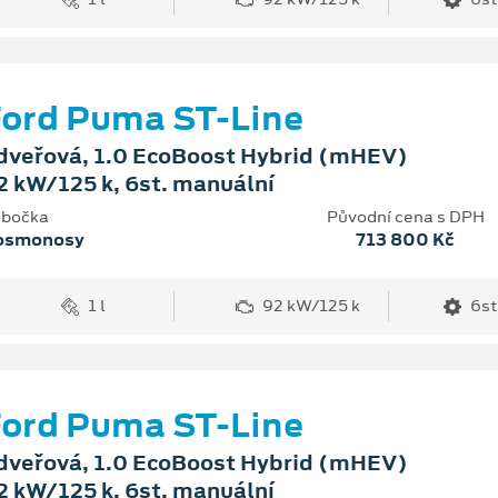
ord Puma ST-Line
dveřová, 1.0 EcoBoost Hybrid (mHEV)
2 kW/125 k, 6st. manuální
bočka
Původní cena s DPH
osmonosy
713 800 Kč
1 l
92 kW/125 k
6st
ord Puma ST-Line
dveřová, 1.0 EcoBoost Hybrid (mHEV)
2 kW/125 k, 6st. manuální