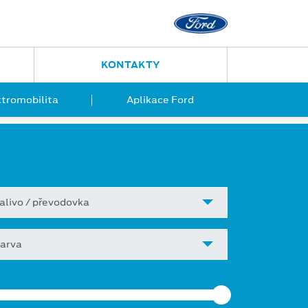
KONTAKTY
ktromobilita
Aplikace Ford
alivo / převodovka
arva