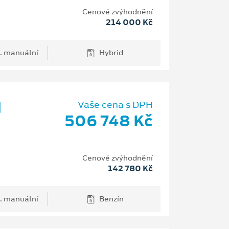
Cenové zvýhodnění
214 000 Kč
. manuální
Hybrid
d
Vaše cena s DPH
506 748 Kč
Cenové zvýhodnění
142 780 Kč
. manuální
Benzín