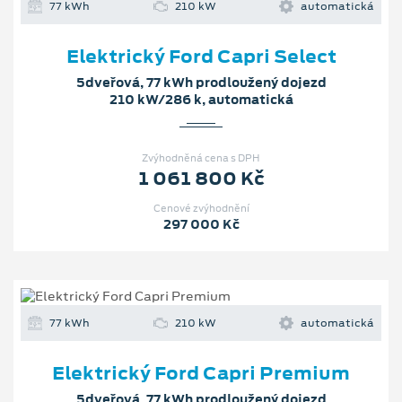
77 kWh
210 kW
automatická
Elektrický Ford Capri Select
5dveřová, 77 kWh prodloužený dojezd
210 kW/286 k, automatická
Zvýhodněná cena s DPH
1 061 800 Kč
Cenové zvýhodnění
297 000 Kč
77 kWh
210 kW
automatická
Elektrický Ford Capri Premium
5dveřová, 77 kWh prodloužený dojezd