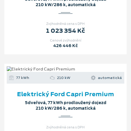
210 kW/286 k, automatická
Zvýhodněná cena s DPH
1 023 354 Kč
Cenové zvýhodnění
426 446 Kč
77 kWh
210 kW
automatická
Elektrický Ford Capri Premium
5dveřová, 77 kWh prodloužený dojezd
210 kW/286 k, automatická
Zvýhodněná cena s DPH