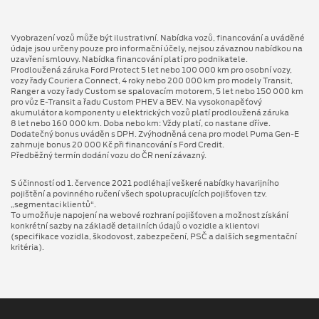
Vyobrazení vozů může být ilustrativní. Nabídka vozů, financování a uváděné
údaje jsou určeny pouze pro informační účely, nejsou závaznou nabídkou na
uzavření smlouvy. Nabídka financování platí pro podnikatele.
Prodloužená záruka Ford Protect 5 let nebo 100 000 km pro osobní vozy,
vozy řady Courier a Connect, 4 roky nebo 200 000 km pro modely Transit,
Ranger a vozy řady Custom se spalovacím motorem, 5 let nebo 150 000 km
pro vůz E-Transit a řadu Custom PHEV a BEV. Na vysokonapěťový
akumulátor a komponenty u elektrických vozů platí prodloužená záruka
8 let nebo 160 000 km. Doba nebo km: Vždy platí, co nastane dříve.
Dodatečný bonus uváděn s DPH. Zvýhodněná cena pro model Puma Gen⁠-⁠E
zahrnuje bonus 20 000 Kč při financování s Ford Credit.
Předběžný termín dodání vozu do ČR není závazný.
S účinností od 1. července 2021 podléhají veškeré nabídky havarijního
pojištění a povinného ručení všech spolupracujících pojišťoven tzv.
„segmentaci klientů“.
To umožňuje napojení na webové rozhraní pojišťoven a možnost získání
konkrétní sazby na základě detailních údajů o vozidle a klientovi
(specifikace vozidla, škodovost, zabezpečení, PSČ a dalších segmentační
kritéria).