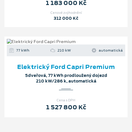
1 183 000 Kč
Cenové zvýhodnění
312 000 Kč
77 kWh
210 kW
automatická
Elektrický Ford Capri Premium
5dveřová, 77 kWh prodloužený dojezd
210 kW/286 k, automatická
Cena s DPH
1 527 800 Kč