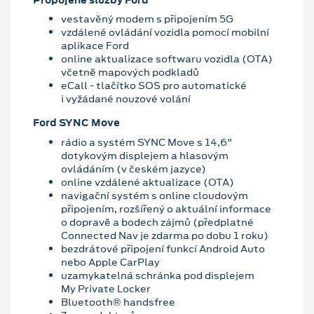
vestavěný modem s připojením 5G
vzdálené ovládání vozidla pomocí mobilní
aplikace Ford
online aktualizace softwaru vozidla (OTA)
včetně mapových podkladů
eCall - tlačítko SOS pro automatické
i vyžádané nouzové volání
Ford SYNC Move
rádio a systém SYNC Move s 14,6"
dotykovým displejem a hlasovým
ovládáním (v českém jazyce)
online vzdálené aktualizace (OTA)
navigační systém s online cloudovým
připojením, rozšířený o aktuální informace
o dopravě a bodech zájmů (předplatné
Connected Nav je zdarma po dobu 1 roku)
bezdrátové připojení funkcí Android Auto
nebo Apple CarPlay
uzamykatelná schránka pod displejem
My Private Locker
Bluetooth® handsfree