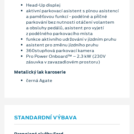
Head-Up displej
aktivní parkovací asistent s plnou asistencí
a paměťovou funkcí - podélné a příčné
parkování bez nutnosti otáčení volantem
a obsluhy pedálů, asistent pro vyjetí
z podélného parkovacího místa
funkce aktivního udržování v jízdním pruhu
asistent pro změnu jízdního pruhu
360stupňová parkovací kamera
Pro Power Onboard™ – 2.3 kW (230V
zásuvka v zavazadlovém prostoru)
Metalický lak karoserie
černá Agate
STANDARDNÍ VÝBAVA
Propojené služby Ford