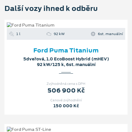
Další vozy ihned k odběru
1 l
92 kW
6st. manuální
Ford Puma Titanium
5dveřová, 1.0 EcoBoost Hybrid (mHEV)
92 kW/125 k, 6st. manuální
Zvýhodněná cena s DPH
506 900 Kč
Cenové zvýhodnění
150 000 Kč