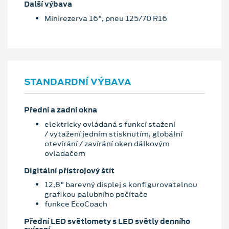
Další výbava
Minirezerva 16", pneu 125/70 R16
STANDARDNÍ VÝBAVA
Přední a zadní okna
elektricky ovládaná s funkcí stažení
/ vytažení jedním stisknutím, globální
otevírání / zavírání oken dálkovým
ovladačem
Digitální přístrojový štít
12,8" barevný displej s konfigurovatelnou
grafikou palubního počítače
funkce EcoCoach
Přední LED světlomety s LED světly denního