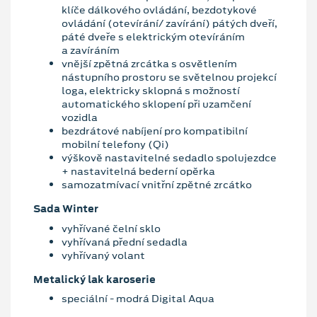
klíče dálkového ovládání, bezdotykové
ovládání (otevírání/ zavírání) pátých dveří,
páté dveře s elektrickým otevíráním
a zavíráním
vnější zpětná zrcátka s osvětlením
nástupního prostoru se světelnou projekcí
loga, elektricky sklopná s možností
automatického sklopení při uzamčení
vozidla
bezdrátové nabíjení pro kompatibilní
mobilní telefony (Qi)
výškově nastavitelné sedadlo spolujezdce
+ nastavitelná bederní opěrka
samozatmívací vnitřní zpětné zrcátko
Sada Winter
vyhřívané čelní sklo
vyhřívaná přední sedadla
vyhřívaný volant
Metalický lak karoserie
speciální - modrá Digital Aqua