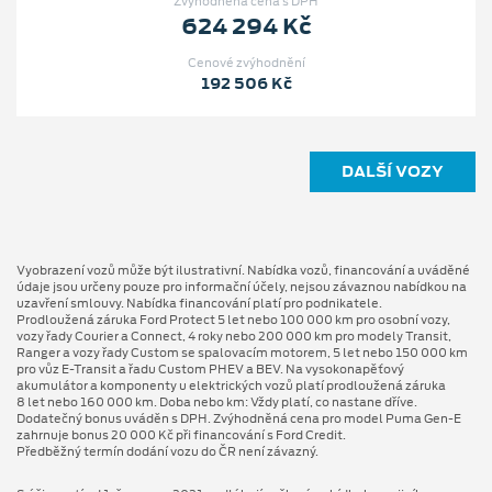
Zvýhodněná cena s DPH
624 294 Kč
Cenové zvýhodnění
192 506 Kč
DALŠÍ VOZY
Vyobrazení vozů může být ilustrativní. Nabídka vozů, financování a uváděné
údaje jsou určeny pouze pro informační účely, nejsou závaznou nabídkou na
uzavření smlouvy. Nabídka financování platí pro podnikatele.
Prodloužená záruka Ford Protect 5 let nebo 100 000 km pro osobní vozy,
vozy řady Courier a Connect, 4 roky nebo 200 000 km pro modely Transit,
Ranger a vozy řady Custom se spalovacím motorem, 5 let nebo 150 000 km
pro vůz E-Transit a řadu Custom PHEV a BEV. Na vysokonapěťový
akumulátor a komponenty u elektrických vozů platí prodloužená záruka
8 let nebo 160 000 km. Doba nebo km: Vždy platí, co nastane dříve.
Dodatečný bonus uváděn s DPH. Zvýhodněná cena pro model Puma Gen⁠-⁠E
zahrnuje bonus 20 000 Kč při financování s Ford Credit.
Předběžný termín dodání vozu do ČR není závazný.