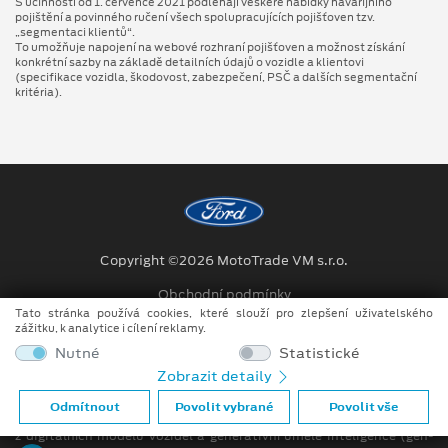
S účinností od 1. července 2021 podléhají veškeré nabídky havarijního
pojištění a povinného ručení všech spolupracujících pojišťoven tzv.
„segmentaci klientů“.
To umožňuje napojení na webové rozhraní pojišťoven a možnost získání
konkrétní sazby na základě detailních údajů o vozidle a klientovi
(specifikace vozidla, škodovost, zabezpečení, PSČ a dalších segmentační
kritéria).
Copyright ©2026 MotoTrade VM s.r.o.
Obchodní podmínky
Tato stránka používá cookies, které slouží pro zlepšení uživatelského
Ochrana osobních údajů
zážitku, k analytice i cílení reklamy.
Nutné
Statistické
Prohlášení o zpracování údajů konečných zákazníků
Zobrazit detaily
Při tvorbě videí a obrázků na tomto webu je využíváno kombinace
Odmítnout
Povolit vybrané
Povolit vše
tradičních fotografií či videí, počítačem generovaných snímků (CGI)
z digitálních modelů vozidel a generativní umělé inteligence (gen-