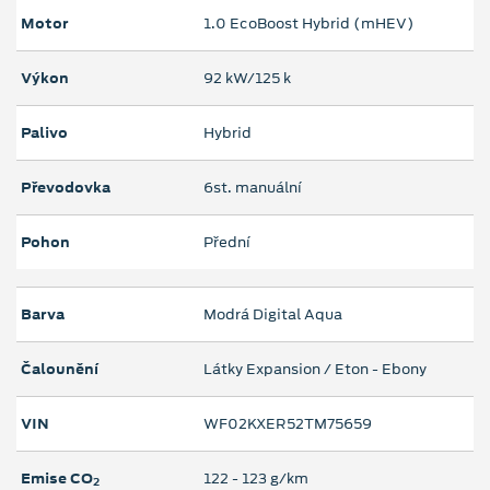
Motor
1.0 EcoBoost Hybrid (mHEV)
Výkon
92 kW/125 k
Palivo
Hybrid
Převodovka
6st. manuální
Pohon
Přední
Barva
Modrá Digital Aqua
Čalounění
Látky Expansion / Eton - Ebony
VIN
WF02KXER52TM75659
Emise CO
122 ‐ 123 g/km
2