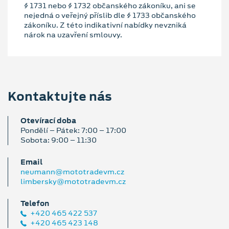
§ 1731 nebo § 1732 občanského zákoníku, ani se
nejedná o veřejný příslib dle § 1733 občanského
zákoníku. Z této indikativní nabídky nevzniká
nárok na uzavření smlouvy.
Kontaktujte nás
Otevírací doba
Pondělí – Pátek: 7:00 – 17:00
Sobota: 9:00 – 11:30
Email
neumann@mototradevm.cz
limbersky@mototradevm.cz
Telefon
+420 465 422 537
+420 465 423 148