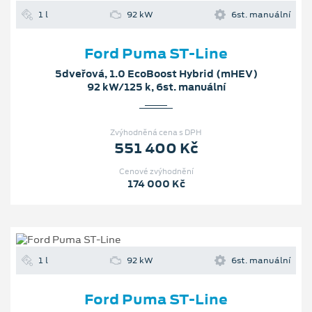
1 l
92 kW
6st. manuální
Ford Puma ST-Line
5dveřová, 1.0 EcoBoost Hybrid (mHEV)
92 kW/125 k, 6st. manuální
Zvýhodněná cena s DPH
551 400 Kč
Cenové zvýhodnění
174 000 Kč
1 l
92 kW
6st. manuální
Ford Puma ST-Line