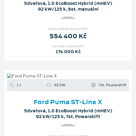
5dveřová, 1.0 EcoBoost Hybrid (mHEV)
92 kW/125 k, 6st. manuální
Zvýhodněná cena s DPH
554 400 Kč
Cenové zvýhodnění
174 000 Kč
1 l
92 kW
7st. Powershift
Ford Puma ST-Line X
5dveřová, 1.0 EcoBoost Hybrid (mHEV)
92 kW/125 k, 7st. Powershift