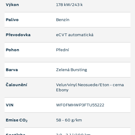
Výkon
178 kW/243 k
Palivo
Benzín
Převodovka
eCVT automatická
Pohon
Přední
Barva
Zelená Bursting
Čalounění
Velur/vinyl Neosuede/Eton - cerna
Ebony
VIN
WF0FMHWP3FTU55222
Emise CO
58 ‐ 60 g/km
2