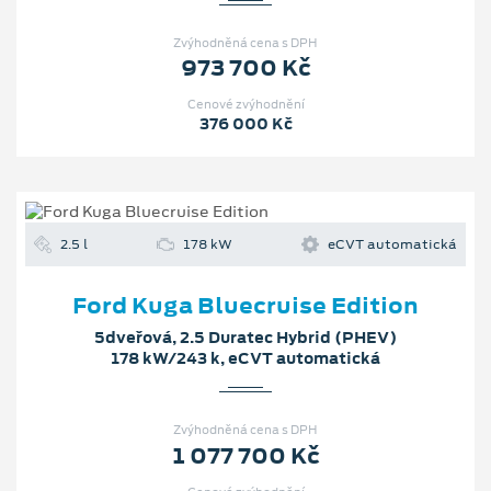
Zvýhodněná cena s DPH
973 700 Kč
Cenové zvýhodnění
376 000 Kč
2.5 l
178 kW
eCVT automatická
Ford Kuga Bluecruise Edition
5dveřová, 2.5 Duratec Hybrid (PHEV)
178 kW/243 k, eCVT automatická
Zvýhodněná cena s DPH
1 077 700 Kč