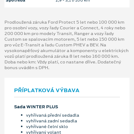
Spotřeba
2,9 ‐ 3,1 l/100 km
Prodloužená záruka Ford Protect 5 let nebo 100 000 km
pro osobní vozy, vozy řady Courier a Connect, 4 roky nebo
200 000 km pro modely Transit, Ranger a vozy řady
Custom se spalovacím motorem, 5 let nebo 150 000 km
pro vůz E-Transit a řadu Custom PHEV a BEV. Na
vysokonapěťový akumulátor a komponenty u elektrických
vozů platí prodloužená záruka 8 let nebo 160 000 km.
Doba nebo km: Vždy platí, co nastane dříve. Dodatečný
bonus uváděn s DPH.
PŘÍPLATKOVÁ VÝBAVA
Sada WINTER PLUS
vyhřívaná přední sedadla
vyhřívaná zadní sedadla
vyhřívané čelní sklo
vyhřívaný volant