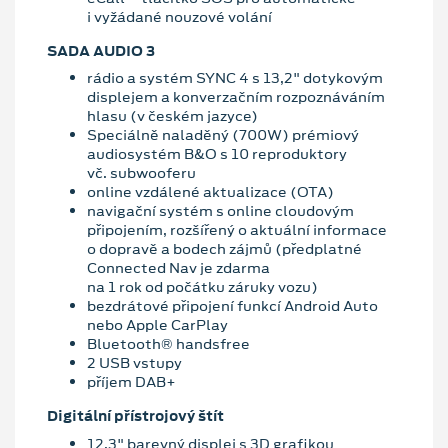
i vyžádané nouzové volání
SADA AUDIO 3
rádio a systém SYNC 4 s 13,2" dotykovým
displejem a konverzačním rozpoznáváním
hlasu (v českém jazyce)
Speciálně naladěný (700W) prémiový
audiosystém B&O s 10 reproduktory
vč. subwooferu
online vzdálené aktualizace (OTA)
navigační systém s online cloudovým
připojením, rozšířený o aktuální informace
o dopravě a bodech zájmů (předplatné
Connected Nav je zdarma
na 1 rok od počátku záruky vozu)
bezdrátové připojení funkcí Android Auto
nebo Apple CarPlay
Bluetooth® handsfree
2 USB vstupy
příjem DAB+
Digitální přístrojový štít
12,3" barevný displej s 3D grafikou