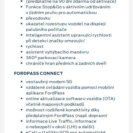
(předplatné na 90 dní zdarma od aktivace)
Funkce Stop&Go s aktivním udržováním
v jízdním pruhu pro automatickou
převodovku
ukazatel rozestupu vozidel na displeji
palubního počítače
inteligentní asistent upravující rychlosti
při detekci značky omezující
rychlost
asistent vyhýbacího manévru
360° parkovací kamera
chrániče hran předních a zadních dveří
FORDPASS CONNECT
vestavěný modem 5G
vzdálené ovládání vozidla pomocí mobilní
aplikace FordPass
online aktualizace softwaru vozidla (OTA)
včetně mapových podkladů
možnost rozšířené konektivity díky
předplatným FordPass (např. dopravní
informace Live Traffic, informace
o nebezpečí v okolí (LHI) a další)
eCall – tlačítko SOS pro automatické