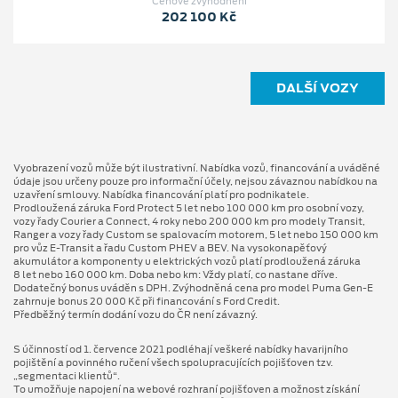
Cenové zvýhodnění
202 100 Kč
DALŠÍ VOZY
Vyobrazení vozů může být ilustrativní. Nabídka vozů, financování a uváděné
údaje jsou určeny pouze pro informační účely, nejsou závaznou nabídkou na
uzavření smlouvy. Nabídka financování platí pro podnikatele.
Prodloužená záruka Ford Protect 5 let nebo 100 000 km pro osobní vozy,
vozy řady Courier a Connect, 4 roky nebo 200 000 km pro modely Transit,
Ranger a vozy řady Custom se spalovacím motorem, 5 let nebo 150 000 km
pro vůz E-Transit a řadu Custom PHEV a BEV. Na vysokonapěťový
akumulátor a komponenty u elektrických vozů platí prodloužená záruka
8 let nebo 160 000 km. Doba nebo km: Vždy platí, co nastane dříve.
Dodatečný bonus uváděn s DPH. Zvýhodněná cena pro model Puma Gen⁠-⁠E
zahrnuje bonus 20 000 Kč při financování s Ford Credit.
Předběžný termín dodání vozu do ČR není závazný.
S účinností od 1. července 2021 podléhají veškeré nabídky havarijního
pojištění a povinného ručení všech spolupracujících pojišťoven tzv.
„segmentaci klientů“.
To umožňuje napojení na webové rozhraní pojišťoven a možnost získání