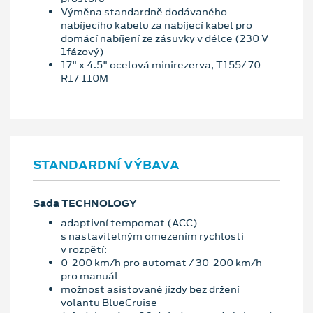
Výměna standardně dodávaného
nabíjecího kabelu za nabíjecí kabel pro
domácí nabíjení ze zásuvky v délce (230 V
1fázový)
17" x 4.5" ocelová minirezerva, T155/ 70
R17 110M
STANDARDNÍ VÝBAVA
Sada TECHNOLOGY
adaptivní tempomat (ACC)
s nastavitelným omezením rychlosti
v rozpětí:
0-200 km/h pro automat / 30-200 km/h
pro manuál
možnost asistované jízdy bez držení
volantu BlueCruise