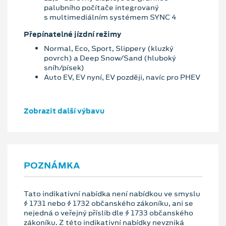
palubního počítače integrovaný
s multimediálním systémem SYNC 4
Přepínatelné jízdní režimy
Normal, Eco, Sport, Slippery (kluzký
povrch) a Deep Snow/Sand (hluboký
sníh/písek)
Auto EV, EV nyní, EV později, navíc pro PHEV
Zobrazit další výbavu
POZNÁMKA
Tato indikativní nabídka není nabídkou ve smyslu
§ 1731 nebo § 1732 občanského zákoníku, ani se
nejedná o veřejný příslib dle § 1733 občanského
zákoníku. Z této indikativní nabídky nevzniká