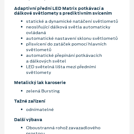
Adaptivní přední LED Matrix potkávací a
dálkové světlomety s prediktivním svícením
statické a dynamické natáčení světlometů
neoslňující dálková světla automaticky
ovládaná
automatické nastavení sklonu světlometů
přisvícení do zatáček pomocí hlavních
světlometů
automatické přepínání potkávacích
a dálkových světel
LED světelná lišta mezi předními
světlomety
Metalický lak karoserie
zelená Bursting
Tažné zařízení
odnímatelné
Další výbava
Oboustranná rohož zavazadlového
prostoru