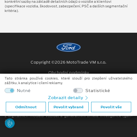
konkrétní sazby na základě detailních údajů o vozidle a klientovi
(specifikace vozidla, škodovost, zabezpečení, PSČ a dalších segmentační
kritéria).
Copyright ©2026 MotoTrade VM s.r.o.
Obchodní podmínky
Tato stránka používá cookies, které slouží pro zlepšení uživatelského
Ochrana osobních údajů
zážitku, k analytice i cílení reklamy.
Nutné
Statistické
Prohlášení o zpracování údajů konečných zákazníků
Zobrazit detaily
Při tvorbě videí a obrázků na tomto webu je využíváno kombinace
Odmítnout
Povolit vybrané
Povolit vše
tradičních fotografií či videí, počítačem generovaných snímků (CGI)
z digitálních modelů vozidel a generativní umělé inteligence (gen-
AI).