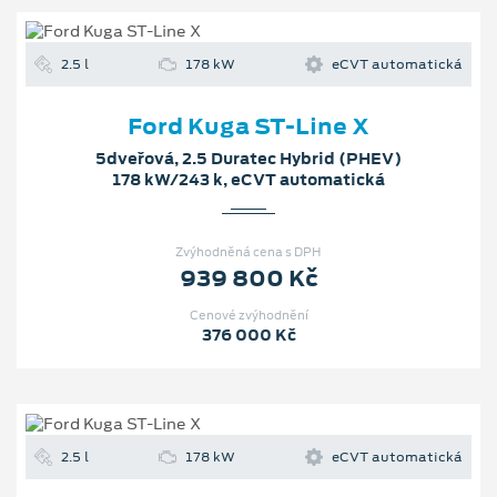
2.5 l
178 kW
eCVT automatická
Ford Kuga ST-Line X
5dveřová, 2.5 Duratec Hybrid (PHEV)
178 kW/243 k, eCVT automatická
Zvýhodněná cena s DPH
939 800 Kč
Cenové zvýhodnění
376 000 Kč
2.5 l
178 kW
eCVT automatická