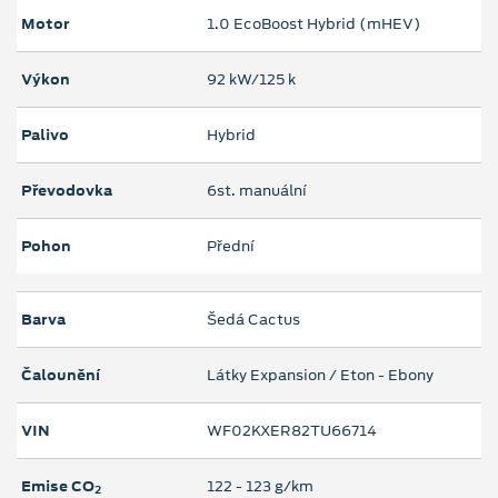
Motor
1.0 EcoBoost Hybrid (mHEV)
Výkon
92 kW/125 k
Palivo
Hybrid
Převodovka
6st. manuální
Pohon
Přední
Barva
Šedá Cactus
Čalounění
Látky Expansion / Eton - Ebony
VIN
WF02KXER82TU66714
Emise CO
122 ‐ 123 g/km
2