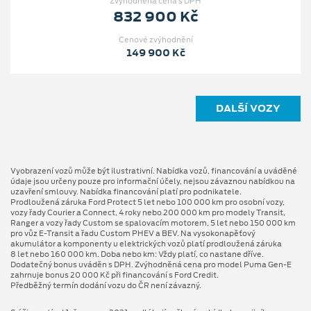
Zvýhodněná cena s DPH
832 900 Kč
Cenové zvýhodnění
149 900 Kč
DALŠÍ VOZY
Vyobrazení vozů může být ilustrativní. Nabídka vozů, financování a uváděné
údaje jsou určeny pouze pro informační účely, nejsou závaznou nabídkou na
uzavření smlouvy. Nabídka financování platí pro podnikatele.
Prodloužená záruka Ford Protect 5 let nebo 100 000 km pro osobní vozy,
vozy řady Courier a Connect, 4 roky nebo 200 000 km pro modely Transit,
Ranger a vozy řady Custom se spalovacím motorem, 5 let nebo 150 000 km
pro vůz E-Transit a řadu Custom PHEV a BEV. Na vysokonapěťový
akumulátor a komponenty u elektrických vozů platí prodloužená záruka
8 let nebo 160 000 km. Doba nebo km: Vždy platí, co nastane dříve.
Dodatečný bonus uváděn s DPH. Zvýhodněná cena pro model Puma Gen⁠-⁠E
zahrnuje bonus 20 000 Kč při financování s Ford Credit.
Předběžný termín dodání vozu do ČR není závazný.