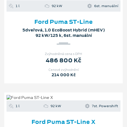
1 l
92 kW
6st. manuální
Ford Puma ST-Line
5dveřová, 1.0 EcoBoost Hybrid (mHEV)
92 kW/125 k, 6st. manuální
Zvýhodněná cena s DPH
486 800 Kč
Cenové zvýhodnění
214 000 Kč
1 l
92 kW
7st. Powershift
Ford Puma ST-Line X