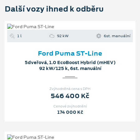
Další vozy ihned k odběru
1 l
92 kW
6st. manuální
Ford Puma ST-Line
5dveřová, 1.0 EcoBoost Hybrid (mHEV)
92 kW/125 k, 6st. manuální
Zvýhodněná cena s DPH
546 400 Kč
Cenové zvýhodnění
174 000 Kč