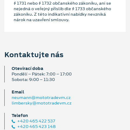
§ 1731 nebo § 1732 občanského zákoníku, ani se
nejedná o veřejný příslib dle § 1733 občanského
zákoníku. Z této indikativní nabídky nevzniká
nárok na uzavření smlouvy.
Kontaktujte nás
Otevírací doba
Pondělí – Pátek: 7:00 – 17:00
Sobota: 9:00 – 11:30
Email
neumann@mototradevm.cz
limbersky@mototradevm.cz
Telefon
+420 465 422 537
+420 465 423 148