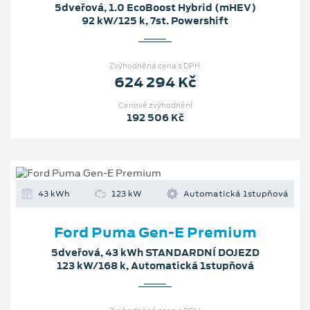
5dveřová, 1.0 EcoBoost Hybrid (mHEV)
92 kW/125 k, 7st. Powershift
Zvýhodněná cena s DPH
624 294 Kč
Cenové zvýhodnění
192 506 Kč
43 kWh
123 kW
Automatická 1stupňová
Ford Puma Gen-E Premium
5dveřová, 43 kWh STANDARDNÍ DOJEZD
123 kW/168 k, Automatická 1stupňová