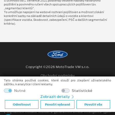
S účinností od 1. července 2021 podléhají veškeré nabídky havarijního
pojištění a povinného ručení všech spolupracujících pojišťoven tzv.
„segmentaci klientů“.
To umožňuje napojení na webové rozhraní pojišťoven a možnost získání
konkrétní sazby na základě detailních údajů o vozidle a klientovi
(specifikace vozidla, škodovost, zabezpečení, PSČ a dalších segmentační
kritéria).
Copyright ©2026 MotoTrade VM s.r.o.
Obchodní podmínky
Tato stránka používá cookies, které slouží pro zlepšení uživatelského
Ochrana osobních údajů
zážitku, k analytice i cílení reklamy.
Nutné
Statistické
Prohlášení o zpracování údajů konečných zákazníků
Zobrazit detaily
Při tvorbě videí a obrázků na tomto webu je využíváno kombinace
Odmítnout
Povolit vybrané
Povolit vše
tradičních fotografií či videí, počítačem generovaných snímků (CGI)
z digitálních modelů vozidel a generativní umělé inteligence (gen-