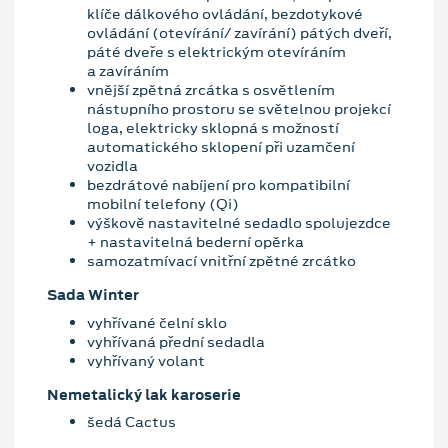
klíče dálkového ovládání, bezdotykové
ovládání (otevírání/ zavírání) pátých dveří,
páté dveře s elektrickým otevíráním
a zavíráním
vnější zpětná zrcátka s osvětlením
nástupního prostoru se světelnou projekcí
loga, elektricky sklopná s možností
automatického sklopení při uzamčení
vozidla
bezdrátové nabíjení pro kompatibilní
mobilní telefony (Qi)
výškově nastavitelné sedadlo spolujezdce
+ nastavitelná bederní opěrka
samozatmívací vnitřní zpětné zrcátko
Sada Winter
vyhřívané čelní sklo
vyhřívaná přední sedadla
vyhřívaný volant
Nemetalický lak karoserie
šedá Cactus