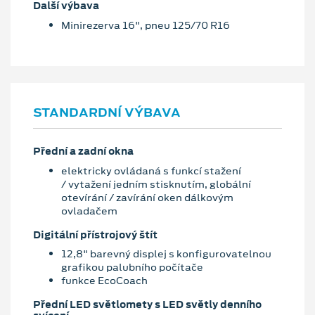
Další výbava
Minirezerva 16", pneu 125/70 R16
STANDARDNÍ VÝBAVA
Přední a zadní okna
elektricky ovládaná s funkcí stažení
/ vytažení jedním stisknutím, globální
otevírání / zavírání oken dálkovým
ovladačem
Digitální přístrojový štít
12,8" barevný displej s konfigurovatelnou
grafikou palubního počítače
funkce EcoCoach
Přední LED světlomety s LED světly denního