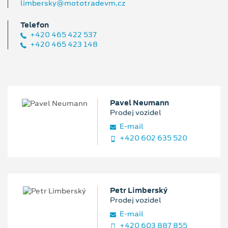
limbersky@mototradevm.cz
Telefon
+420 465 422 537
+420 465 423 148
Pavel Neumann
Prodej vozidel
E‑mail
+420 602 635 520
Petr Limberský
Prodej vozidel
E‑mail
+420 603 887 855