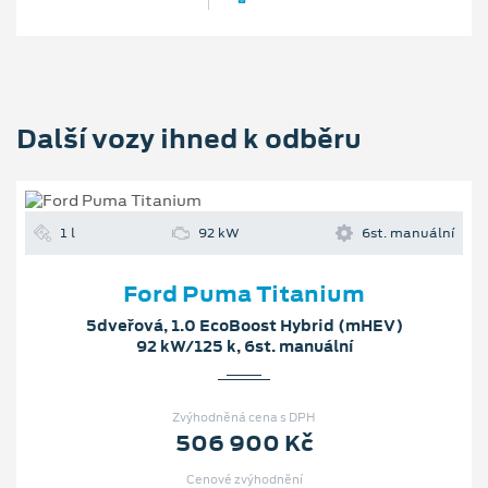
Další vozy ihned k odběru
1 l
92 kW
6st. manuální
Ford Puma Titanium
5dveřová, 1.0 EcoBoost Hybrid (mHEV)
92 kW/125 k, 6st. manuální
Zvýhodněná cena s DPH
506 900 Kč
Cenové zvýhodnění