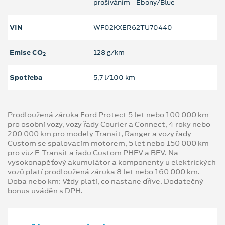
prošíváním - Ebony/Blue
VIN
WF02KXER62TU70440
Emise CO
128 g/km
2
Spotřeba
5,7 l/100 km
Prodloužená záruka Ford Protect 5 let nebo 100 000 km
pro osobní vozy, vozy řady Courier a Connect, 4 roky nebo
200 000 km pro modely Transit, Ranger a vozy řady
Custom se spalovacím motorem, 5 let nebo 150 000 km
pro vůz E-Transit a řadu Custom PHEV a BEV. Na
vysokonapěťový akumulátor a komponenty u elektrických
vozů platí prodloužená záruka 8 let nebo 160 000 km.
Doba nebo km: Vždy platí, co nastane dříve. Dodatečný
bonus uváděn s DPH.