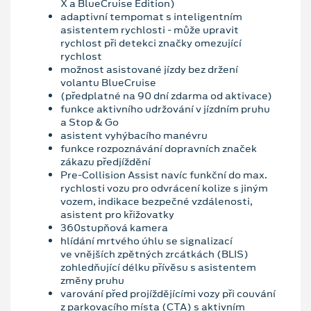
X a BlueCruise Edition)
adaptivní tempomat s inteligentním
asistentem rychlosti - může upravit
rychlost při detekci značky omezující
rychlost
možnost asistované jízdy bez držení
volantu BlueCruise
(předplatné na 90 dní zdarma od aktivace)
funkce aktivního udržování v jízdním pruhu
a Stop & Go
asistent vyhýbacího manévru
funkce rozpoznávání dopravních značek
zákazu předjíždění
Pre-Collision Assist navíc funkční do max.
rychlosti vozu pro odvrácení kolize s jiným
vozem, indikace bezpečné vzdálenosti,
asistent pro křižovatky
360stupňová kamera
hlídání mrtvého úhlu se signalizací
ve vnějších zpětných zrcátkách (BLIS)
zohledňující délku přívěsu s asistentem
změny pruhu
varování před projíždějícími vozy při couvání
z parkovacího místa (CTA) s aktivním