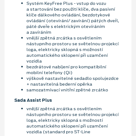
Systém KeyFree Plus - vstup do vozu
a startování bez použití klíče, dva pasivní
klíče dálkového ovládání, bezdotykové
ovládání (otevírání/ zavírání) pátých dveří,
páté dveře s elektrickým otevíráním
a zavíráním
vnější zpětná zrcátka s osvětlením
nástupního prostoru se světelnou projekcí
loga, elektricky sklopná s možností
automatického sklopení při uzamčení
vozidla
bezdrátové nabíjení pro kompatibilní
mobilní telefony (Qi)
výškově nastavitelné sedadlo spolujezdce
+ nastavitelná bederní opěrka
samozatmívací vnitřní zpětné zrcátko
Sada Assist Plus
vnější zpětná zrcátka s osvětlením
nástupního prostoru se světelnou projekcí
loga, elektricky sklopná s možností
automatického sklopení při uzamčení
vozidla (standard pro ST-Line