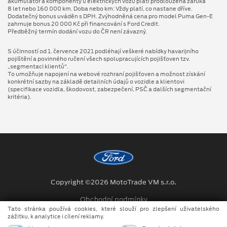
akumulátor a komponenty u elektrických vozů platí prodloužená záruka
8 let nebo 160 000 km. Doba nebo km: Vždy platí, co nastane dříve.
Dodatečný bonus uváděn s DPH. Zvýhodněná cena pro model Puma Gen⁠-⁠E
zahrnuje bonus 20 000 Kč při financování s Ford Credit.
Předběžný termín dodání vozu do ČR není závazný.
S účinností od 1. července 2021 podléhají veškeré nabídky havarijního
pojištění a povinného ručení všech spolupracujících pojišťoven tzv.
„segmentaci klientů“.
To umožňuje napojení na webové rozhraní pojišťoven a možnost získání
konkrétní sazby na základě detailních údajů o vozidle a klientovi
(specifikace vozidla, škodovost, zabezpečení, PSČ a dalších segmentační
kritéria).
Copyright ©2026 MotoTrade VM s.r.o.
Obchodní podmínky
Tato stránka používá cookies, které slouží pro zlepšení uživatelského
Ochrana osobních údajů
zážitku, k analytice i cílení reklamy.