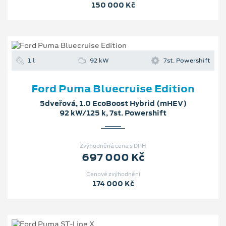
150 000 Kč
1 l
92 kW
7st. Powershift
Ford Puma Bluecruise Edition
5dveřová, 1.0 EcoBoost Hybrid (mHEV)
92 kW/125 k, 7st. Powershift
Zvýhodněná cena s DPH
697 000 Kč
Cenové zvýhodnění
174 000 Kč