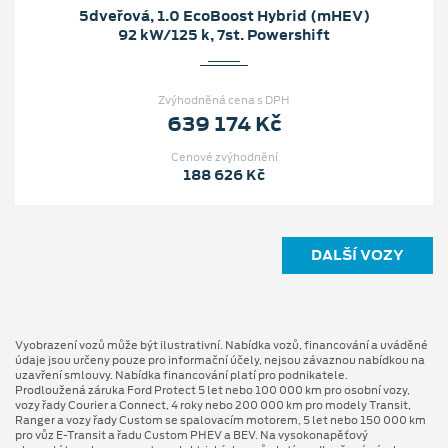
5dveřová, 1.0 EcoBoost Hybrid (mHEV)
92 kW/125 k, 7st. Powershift
Zvýhodněná cena s DPH
639 174 Kč
Cenové zvýhodnění
188 626 Kč
DALŠÍ VOZY
Vyobrazení vozů může být ilustrativní. Nabídka vozů, financování a uváděné
údaje jsou určeny pouze pro informační účely, nejsou závaznou nabídkou na
uzavření smlouvy. Nabídka financování platí pro podnikatele.
Prodloužená záruka Ford Protect 5 let nebo 100 000 km pro osobní vozy,
vozy řady Courier a Connect, 4 roky nebo 200 000 km pro modely Transit,
Ranger a vozy řady Custom se spalovacím motorem, 5 let nebo 150 000 km
pro vůz E-Transit a řadu Custom PHEV a BEV. Na vysokonapěťový