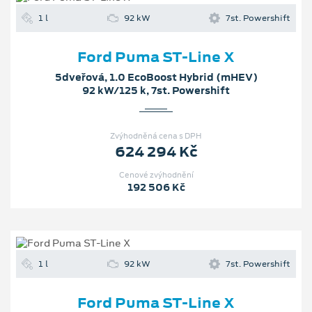
1 l
92 kW
7st. Powershift
Ford Puma ST-Line X
5dveřová, 1.0 EcoBoost Hybrid (mHEV)
92 kW/125 k, 7st. Powershift
Zvýhodněná cena s DPH
624 294 Kč
Cenové zvýhodnění
192 506 Kč
1 l
92 kW
7st. Powershift
Ford Puma ST-Line X