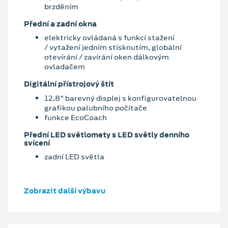
brzděním
Přední a zadní okna
elektricky ovládaná s funkcí stažení
/ vytažení jedním stisknutím, globální
otevírání / zavírání oken dálkovým
ovladačem
Digitální přístrojový štít
12,8" barevný displej s konfigurovatelnou
grafikou palubního počítače
funkce EcoCoach
Přední LED světlomety s LED světly denního
svícení
zadní LED světla
Zobrazit další výbavu