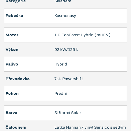
Kategorie
Skladem
Pobočka
Kosmonosy
Motor
1.0 EcoBoost Hybrid (mHEV)
Výkon
92 kW/125 k
Palivo
Hybrid
Převodovka
7st. Powershift
Pohon
Přední
Barva
Stříbrná Solar
Čalounění
Látka Hannah / vinyl Sensico s šedým