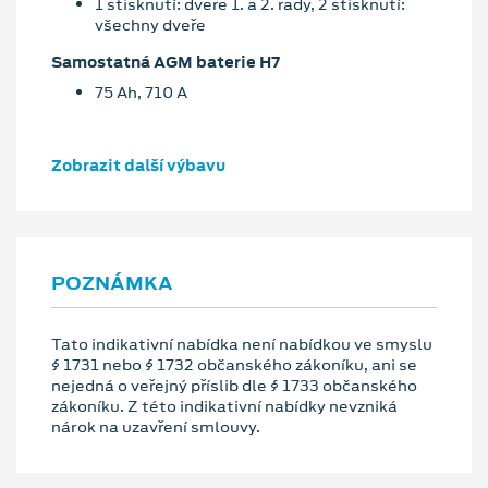
1 stisknutí: dveře 1. a 2. řady, 2 stisknutí:
všechny dveře
Samostatná AGM baterie H7
75 Ah, 710 A
Zobrazit další výbavu
POZNÁMKA
Tato indikativní nabídka není nabídkou ve smyslu
§ 1731 nebo § 1732 občanského zákoníku, ani se
nejedná o veřejný příslib dle § 1733 občanského
zákoníku. Z této indikativní nabídky nevzniká
nárok na uzavření smlouvy.