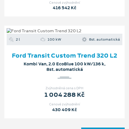
Cenové zvýhodnění
416 542 Kč
2 l
100 kW
8st. automatická
Ford Transit Custom Trend 320 L2
Kombi Van, 2.0 EcoBlue 100 kW/136 k,
8st. automatická
Zvýhodněná cena s DPH
1 004 288 Kč
Cenové zvýhodnění
430 409 Kč