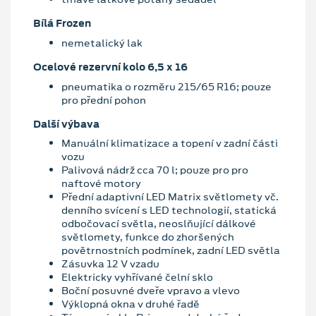
Bílá Frozen
nemetalický lak
Ocelové rezervní kolo 6,5 x 16
pneumatika o rozměru 215/65 R16; pouze
pro přední pohon
Další výbava
Manuální klimatizace a topení v zadní části
vozu
Palivová nádrž cca 70 l; pouze pro pro
naftové motory
Přední adaptivní LED Matrix světlomety vč.
denního svícení s LED technologií, statická
odbočovací světla, neoslňující dálkové
světlomety, funkce do zhoršených
povětrnostních podmínek, zadní LED světla
Zásuvka 12 V vzadu
Elektricky vyhřívané čelní sklo
Boční posuvné dveře vpravo a vlevo
Výklopná okna v druhé řadě