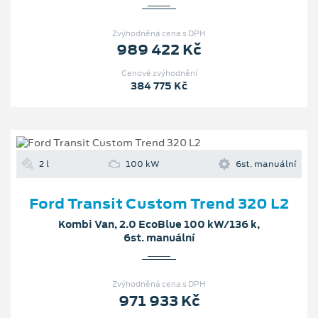
Zvýhodněná cena s DPH
989 422 Kč
Cenové zvýhodnění
384 775 Kč
2 l
100 kW
6st. manuální
Ford Transit Custom Trend 320 L2
Kombi Van, 2.0 EcoBlue 100 kW/136 k,
6st. manuální
Zvýhodněná cena s DPH
971 933 Kč