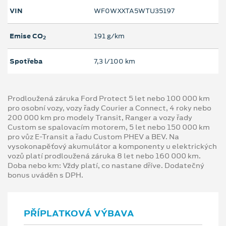
VIN
WF0WXXTA5WTU35197
Emise CO
191 g/km
2
Spotřeba
7,3 l/100 km
Prodloužená záruka Ford Protect 5 let nebo 100 000 km
pro osobní vozy, vozy řady Courier a Connect, 4 roky nebo
200 000 km pro modely Transit, Ranger a vozy řady
Custom se spalovacím motorem, 5 let nebo 150 000 km
pro vůz E-Transit a řadu Custom PHEV a BEV. Na
vysokonapěťový akumulátor a komponenty u elektrických
vozů platí prodloužená záruka 8 let nebo 160 000 km.
Doba nebo km: Vždy platí, co nastane dříve. Dodatečný
bonus uváděn s DPH.
PŘÍPLATKOVÁ VÝBAVA