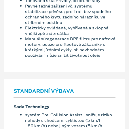
Tónovaná skla Privacy, od druhé řady
Pevné tažné zařízení vč. systému
stabilizace přívěsu; pro Trail bez spodního
ochranného krytu zadního nárazníku ve
stříbrném odstínu
Elektricky ovládaná, vyhřívaná a sklopná
vnější zpětná zrcátka
Manuální regenerace DPF filtru pro naftové
motory; pouze pro fleetové zákazníky s
krátkými jízdními cykly, při nevhodném
používání může snížit životnost oleje
STANDARDNÍ VÝBAVA
Sada Technology
systém Pre-Collision Assist - snižuje riziko
nehody s chodcem, cyklistou (5 km/h
- 80 km/h) nebo jiným vozem (5 km/h