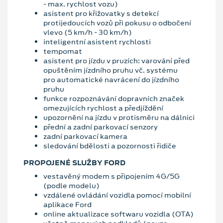
- max. rychlost vozu)
asistent pro křižovatky s detekcí
protijedoucích vozů při pokusu o odbočení
vlevo (5 km/h - 30 km/h)
inteligentní asistent rychlosti
tempomat
asistent pro jízdu v pruzích: varování před
opuštěním jízdního pruhu vč. systému
pro automatické navrácení do jízdního
pruhu
funkce rozpoznávání dopravních značek
omezujících rychlost a předjíždění
upozornění na jízdu v protisměru na dálnici
přední a zadní parkovací senzory
zadní parkovací kamera
sledování bdělosti a pozornosti řidiče
PROPOJENÉ SLUŽBY FORD
vestavěný modem s připojením 4G/5G
(podle modelu)
vzdálené ovládání vozidla pomocí mobilní
aplikace Ford
online aktualizace softwaru vozidla (OTA)