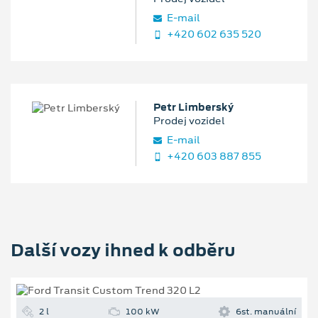
E‑mail
+420 602 635 520
Petr Limberský
Prodej vozidel
E‑mail
+420 603 887 855
Další vozy ihned k odběru
2 l
100 kW
6st. manuální