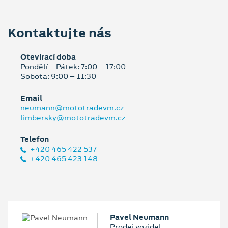
Kontaktujte nás
Otevírací doba
Pondělí – Pátek: 7:00 – 17:00
Sobota: 9:00 – 11:30
Email
neumann@mototradevm.cz
limbersky@mototradevm.cz
Telefon
+420 465 422 537
+420 465 423 148
Pavel Neumann
Prodej vozidel