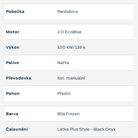
Pobočka
Pardubice
Motor
2.0 EcoBlue
Výkon
100 kW/136 k
Palivo
Nafta
Převodovka
6st. manuální
Pohon
Přední
Barva
Bílá Frozen
Čalounění
Látka Plus Style - Black Onyx