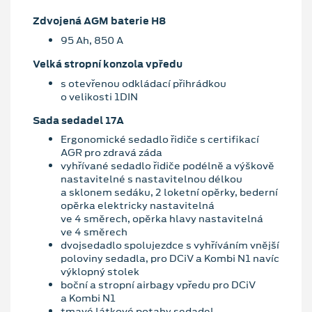
Zdvojená AGM baterie H8
95 Ah, 850 A
Velká stropní konzola vpředu
s otevřenou odkládací přihrádkou
o velikosti 1DIN
Sada sedadel 17A
Ergonomické sedadlo řidiče s certifikací
AGR pro zdravá záda
vyhřívané sedadlo řidiče podélně a výškově
nastavitelné s nastavitelnou délkou
a sklonem sedáku, 2 loketní opěrky, bederní
opěrka elektricky nastavitelná
ve 4 směrech, opěrka hlavy nastavitelná
ve 4 směrech
dvojsedadlo spolujezdce s vyhříváním vnější
poloviny sedadla, pro DCiV a Kombi N1 navíc
výklopný stolek
boční a stropní airbagy vpředu pro DCiV
a Kombi N1
tmavé látkové potahy sedadel