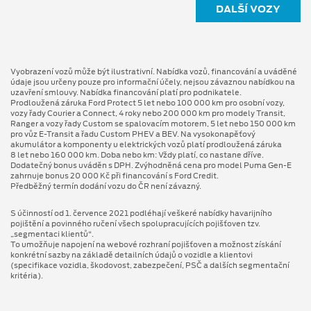
DALŠÍ VOZY
Vyobrazení vozů může být ilustrativní. Nabídka vozů, financování a uváděné
údaje jsou určeny pouze pro informační účely, nejsou závaznou nabídkou na
uzavření smlouvy. Nabídka financování platí pro podnikatele.
Prodloužená záruka Ford Protect 5 let nebo 100 000 km pro osobní vozy,
vozy řady Courier a Connect, 4 roky nebo 200 000 km pro modely Transit,
Ranger a vozy řady Custom se spalovacím motorem, 5 let nebo 150 000 km
pro vůz E-Transit a řadu Custom PHEV a BEV. Na vysokonapěťový
akumulátor a komponenty u elektrických vozů platí prodloužená záruka
8 let nebo 160 000 km. Doba nebo km: Vždy platí, co nastane dříve.
Dodatečný bonus uváděn s DPH. Zvýhodněná cena pro model Puma Gen⁠-⁠E
zahrnuje bonus 20 000 Kč při financování s Ford Credit.
Předběžný termín dodání vozu do ČR není závazný.
S účinností od 1. července 2021 podléhají veškeré nabídky havarijního
pojištění a povinného ručení všech spolupracujících pojišťoven tzv.
„segmentaci klientů“.
To umožňuje napojení na webové rozhraní pojišťoven a možnost získání
konkrétní sazby na základě detailních údajů o vozidle a klientovi
(specifikace vozidla, škodovost, zabezpečení, PSČ a dalších segmentační
kritéria).