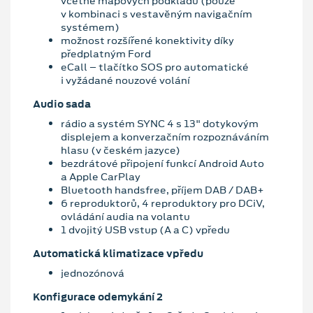
včetně mapových podkladů (pouze
v kombinaci s vestavěným navigačním
systémem)
možnost rozšířené konektivity díky
předplatným Ford
eCall – tlačítko SOS pro automatické
i vyžádané nouzové volání
Audio sada
rádio a systém SYNC 4 s 13" dotykovým
displejem a konverzačním rozpoznáváním
hlasu (v českém jazyce)
bezdrátové připojení funkcí Android Auto
a Apple CarPlay
Bluetooth handsfree, příjem DAB / DAB+
6 reproduktorů, 4 reproduktory pro DCiV,
ovládání audia na volantu
1 dvojitý USB vstup (A a C) vpředu
Automatická klimatizace vpředu
jednozónová
Konfigurace odemykání 2