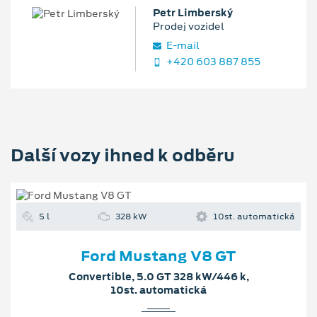
Petr Limberský
Prodej vozidel
E‑mail
+420 603 887 855
Další vozy ihned k odběru
5 l
328 kW
10st. automatická
Ford Mustang V8 GT
Convertible, 5.0 GT 328 kW/446 k,
10st. automatická