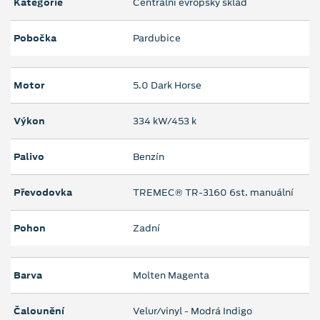
Kategorie
Centrální evropský sklad
Pobočka
Pardubice
Motor
5.0 Dark Horse
Výkon
334 kW/453 k
Palivo
Benzín
Převodovka
TREMEC® TR-3160 6st. manuální
Pohon
Zadní
Barva
Molten Magenta
Čalounění
Velur/vinyl - Modrá Indigo