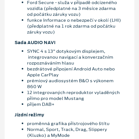
Ford Secure - služa v případě odcizeného
vozidla (předplatné na 3 měsíce zdarma
od počátku záruky vozu)
funkce Informace o nebezpečí v okolí (LHI)
(předplatné na 1 rok zdarma od počátku
záruky vozu)
Sada AUDIO NAVI
SYNC 4 s 13" dotykovým displejem,
integrovanou navigací a konverzačním
rozpoznáváním hlasu
bezdrátové připojení Android Auto nebo
Apple CarPlay
prémiový audiosystém B&O s výkonem
860 W
12 integrovaných reproduktor vyladěných
přímo pro model Mustang
příjem DAB+
Jízdní režimy
proměnná grafika přístrojového štítu
Normal, Sport, Track, Drag, Slippery
(Kluzko) a MyMode