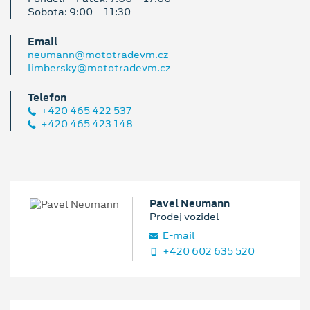
Sobota: 9:00 – 11:30
Email
neumann@mototradevm.cz
limbersky@mototradevm.cz
Telefon
+420 465 422 537
+420 465 423 148
Pavel Neumann
Prodej vozidel
E‑mail
+420 602 635 520