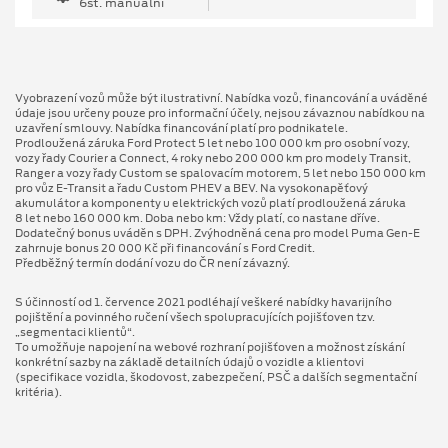
6st. manuální
Vyobrazení vozů může být ilustrativní. Nabídka vozů, financování a uváděné
údaje jsou určeny pouze pro informační účely, nejsou závaznou nabídkou na
uzavření smlouvy. Nabídka financování platí pro podnikatele.
Prodloužená záruka Ford Protect 5 let nebo 100 000 km pro osobní vozy,
vozy řady Courier a Connect, 4 roky nebo 200 000 km pro modely Transit,
Ranger a vozy řady Custom se spalovacím motorem, 5 let nebo 150 000 km
pro vůz E-Transit a řadu Custom PHEV a BEV. Na vysokonapěťový
akumulátor a komponenty u elektrických vozů platí prodloužená záruka
8 let nebo 160 000 km. Doba nebo km: Vždy platí, co nastane dříve.
Dodatečný bonus uváděn s DPH. Zvýhodněná cena pro model Puma Gen⁠-⁠E
zahrnuje bonus 20 000 Kč při financování s Ford Credit.
Předběžný termín dodání vozu do ČR není závazný.
S účinností od 1. července 2021 podléhají veškeré nabídky havarijního
pojištění a povinného ručení všech spolupracujících pojišťoven tzv.
„segmentaci klientů“.
To umožňuje napojení na webové rozhraní pojišťoven a možnost získání
konkrétní sazby na základě detailních údajů o vozidle a klientovi
(specifikace vozidla, škodovost, zabezpečení, PSČ a dalších segmentační
kritéria).