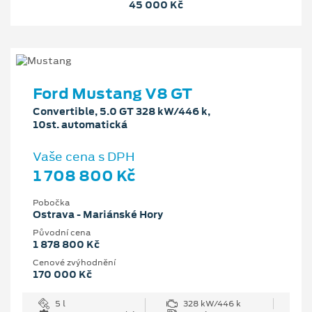
45 000 Kč
Ford Mustang V8 GT
Convertible, 5.0 GT 328 kW/446 k,
10st. automatická
Vaše cena s DPH
1 708 800 Kč
Pobočka
Ostrava - Mariánské Hory
Původní cena
1 878 800 Kč
Cenové zvýhodnění
170 000 Kč
5 l
328 kW/446 k