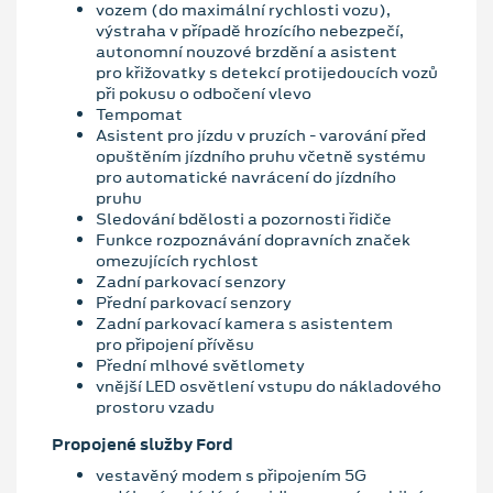
vozem (do maximální rychlosti vozu),
výstraha v případě hrozícího nebezpečí,
autonomní nouzové brzdění a asistent
pro křižovatky s detekcí protijedoucích vozů
při pokusu o odbočení vlevo
Tempomat
Asistent pro jízdu v pruzích - varování před
opuštěním jízdního pruhu včetně systému
pro automatické navrácení do jízdního
pruhu
Sledování bdělosti a pozornosti řidiče
Funkce rozpoznávání dopravních značek
omezujících rychlost
Zadní parkovací senzory
Přední parkovací senzory
Zadní parkovací kamera s asistentem
pro připojení přívěsu
Přední mlhové světlomety
vnější LED osvětlení vstupu do nákladového
prostoru vzadu
Propojené služby Ford
vestavěný modem s připojením 5G