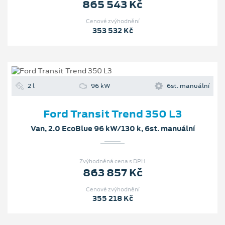
865 543 Kč
Cenové zvýhodnění
353 532 Kč
2 l
96 kW
6st. manuální
Ford Transit Trend 350 L3
Van, 2.0 EcoBlue 96 kW/130 k, 6st. manuální
Zvýhodněná cena s DPH
863 857 Kč
Cenové zvýhodnění
355 218 Kč