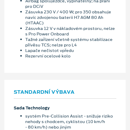
Airbag spolujezdce, vypínatelný; na přání
pro DCiV
Zásuvka 230 V / 400 W; pro 350 obsahuje
navíc zdvojenou baterii H7 AGM 80 Ah
(HTAAC)
Zásuvka 12 V v nákladovém prostoru, nelze
s Pro Power Onboard
Tažné zařízení včetně systému stabilizace
přívěsu TCS; nelze pro L4
Lapače nečistot vpředu
Rezervní ocelové kolo
STANDARDNÍ VÝBAVA
Sada Technology
systém Pre-Collision Assist - snižuje riziko
nehody s chodcem, cyklistou (10 km/h
- 80 km/h) nebo jiným