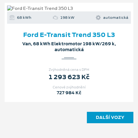
68 kWh
198 kW
automatická
Ford E-Transit Trend 350 L3
Van, 68 kWh Elektromotor 198 kW/269 k,
automatická
Zvýhodněná cena s DPH
1 293 623 Kč
Cenové zvýhodnění
727 984 Kč
DALŠÍ VOZY