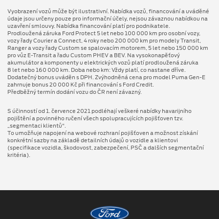
Vyobrazení vozů může být ilustrativní. Nabídka vozů, financování a uváděné
údaje jsou určeny pouze pro informační účely, nejsou závaznou nabídkou na
uzavření smlouvy. Nabídka financování platí pro podnikatele.
Prodloužená záruka Ford Protect 5 let nebo 100 000 km pro osobní vozy,
vozy řady Courier a Connect, 4 roky nebo 200 000 km pro modely Transit,
Ranger a vozy řady Custom se spalovacím motorem, 5 let nebo 150 000 km
pro vůz E-Transit a řadu Custom PHEV a BEV. Na vysokonapěťový
akumulátor a komponenty u elektrických vozů platí prodloužená záruka
8 let nebo 160 000 km. Doba nebo km: Vždy platí, co nastane dříve.
Dodatečný bonus uváděn s DPH. Zvýhodněná cena pro model Puma Gen⁠-⁠E
zahrnuje bonus 20 000 Kč při financování s Ford Credit.
Předběžný termín dodání vozu do ČR není závazný.
S účinností od 1. července 2021 podléhají veškeré nabídky havarijního
pojištění a povinného ručení všech spolupracujících pojišťoven tzv.
„segmentaci klientů“.
To umožňuje napojení na webové rozhraní pojišťoven a možnost získání
konkrétní sazby na základě detailních údajů o vozidle a klientovi
(specifikace vozidla, škodovost, zabezpečení, PSČ a dalších segmentační
kritéria).