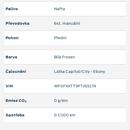
Palivo
Nafta
Převodovka
6st. manuální
Pohon
Přední
Barva
Bílá Frozen
Čalounění
Látka Capitol/City - Ebony
VIN
WF0FXXTT9FTJ65179
Emise CO
0 g/km
2
Spotřeba
0 l/100 km