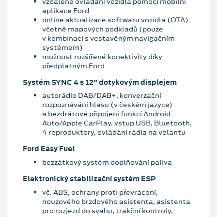
vzdálené ovládání vozidla pomocí mobilní
aplikace Ford
online aktualizace softwaru vozidla (OTA)
včetně mapových podkladů (pouze
v kombinaci s vestavěným navigačním
systémem)
možnost rozšířené konektivity díky
předplatným Ford
Systém SYNC 4 s 12" dotykovým displejem
autorádio DAB/DAB+, konverzační
rozpoznávání hlasu (v českém jazyce)
a bezdrátové připojení funkcí Android
Auto/Apple CarPlay, vstup USB, Bluetooth,
4 reproduktory, ovládání rádia na volantu
Ford Easy Fuel
bezzátkový systém doplňování paliva
Elektronický stabilizační systém ESP
vč. ABS, ochrany proti převrácení,
nouzového brzdového asistenta, asistenta
pro rozjezd do svahu, trakční kontroly,