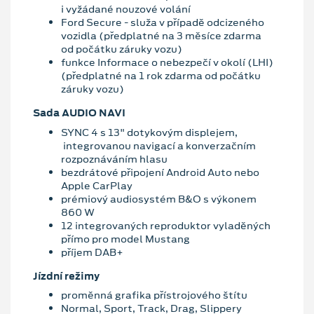
i vyžádané nouzové volání
Ford Secure - služa v případě odcizeného
vozidla (předplatné na 3 měsíce zdarma
od počátku záruky vozu)
funkce Informace o nebezpečí v okolí (LHI)
(předplatné na 1 rok zdarma od počátku
záruky vozu)
Sada AUDIO NAVI
SYNC 4 s 13" dotykovým displejem,
integrovanou navigací a konverzačním
rozpoznáváním hlasu
bezdrátové připojení Android Auto nebo
Apple CarPlay
prémiový audiosystém B&O s výkonem
860 W
12 integrovaných reproduktor vyladěných
přímo pro model Mustang
příjem DAB+
Jízdní režimy
proměnná grafika přístrojového štítu
Normal, Sport, Track, Drag, Slippery