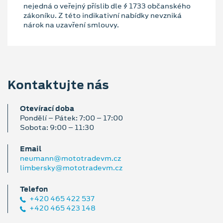
nejedná o veřejný příslib dle § 1733 občanského
zákoníku. Z této indikativní nabídky nevzniká
nárok na uzavření smlouvy.
Kontaktujte nás
Otevírací doba
Pondělí – Pátek: 7:00 – 17:00
Sobota: 9:00 – 11:30
Email
neumann@mototradevm.cz
limbersky@mototradevm.cz
Telefon
+420 465 422 537
+420 465 423 148