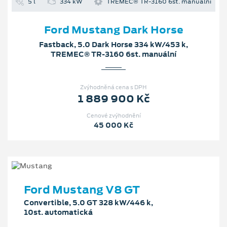
5 l
334 kW
TREMEC® TR-3160 6st. manuální
Ford Mustang Dark Horse
Fastback, 5.0 Dark Horse 334 kW/453 k,
TREMEC® TR-3160 6st. manuální
Zvýhodněná cena s DPH
1 889 900 Kč
Cenové zvýhodnění
45 000 Kč
Ford Mustang V8 GT
Convertible, 5.0 GT 328 kW/446 k,
10st. automatická