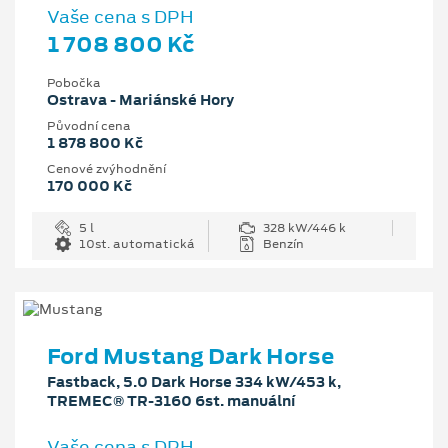
Vaše cena s DPH
1 708 800 Kč
Pobočka
Ostrava - Mariánské Hory
Původní cena
1 878 800 Kč
Cenové zvýhodnění
170 000 Kč
5 l
328 kW/446 k
10st. automatická
Benzín
Ford Mustang Dark Horse
Fastback, 5.0 Dark Horse 334 kW/453 k,
TREMEC® TR-3160 6st. manuální
Vaše cena s DPH