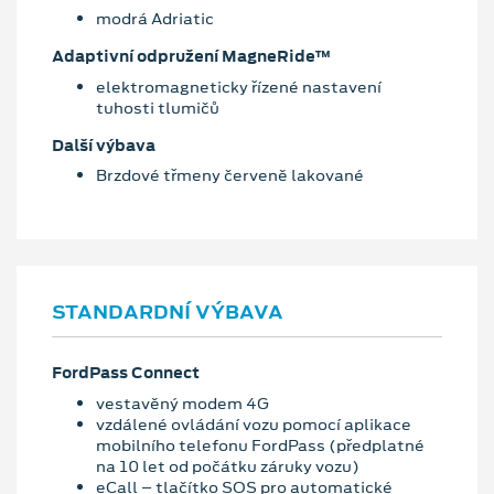
modrá Adriatic
Adaptivní odpružení MagneRide™
elektromagneticky řízené nastavení
tuhosti tlumičů
Další výbava
Brzdové třmeny červeně lakované
STANDARDNÍ VÝBAVA
FordPass Connect
vestavěný modem 4G
vzdálené ovládání vozu pomocí aplikace
mobilního telefonu FordPass (předplatné
na 10 let od počátku záruky vozu)
eCall – tlačítko SOS pro automatické