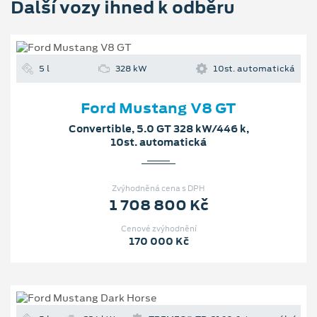
Další vozy ihned k odběru
5 l
328 kW
10st. automatická
Ford Mustang V8 GT
Convertible, 5.0 GT 328 kW/446 k,
10st. automatická
Zvýhodněná cena s DPH
1 708 800 Kč
Cenové zvýhodnění
170 000 Kč