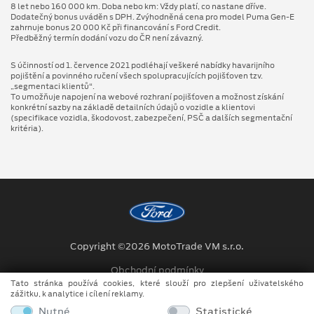
8 let nebo 160 000 km. Doba nebo km: Vždy platí, co nastane dříve.
Dodatečný bonus uváděn s DPH. Zvýhodněná cena pro model Puma Gen⁠-⁠E
zahrnuje bonus 20 000 Kč při financování s Ford Credit.
Předběžný termín dodání vozu do ČR není závazný.
S účinností od 1. července 2021 podléhají veškeré nabídky havarijního
pojištění a povinného ručení všech spolupracujících pojišťoven tzv.
„segmentaci klientů“.
To umožňuje napojení na webové rozhraní pojišťoven a možnost získání
konkrétní sazby na základě detailních údajů o vozidle a klientovi
(specifikace vozidla, škodovost, zabezpečení, PSČ a dalších segmentační
kritéria).
Copyright ©2026 MotoTrade VM s.r.o.
Obchodní podmínky
Tato stránka používá cookies, které slouží pro zlepšení uživatelského
Ochrana osobních údajů
zážitku, k analytice i cílení reklamy.
Nutné
Statistické