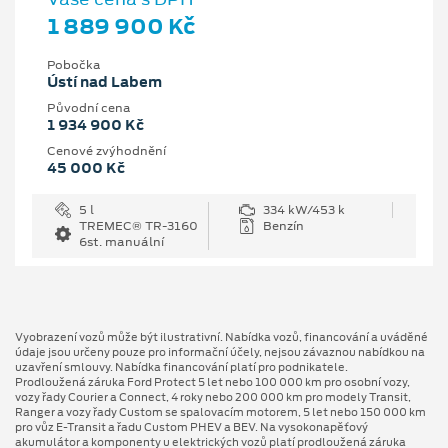
1 889 900 Kč
Pobočka
Ústí nad Labem
Původní cena
1 934 900 Kč
Cenové zvýhodnění
45 000 Kč
5 l
334 kW/453 k
TREMEC® TR-3160
Benzín
6st. manuální
Vyobrazení vozů může být ilustrativní. Nabídka vozů, financování a uváděné
údaje jsou určeny pouze pro informační účely, nejsou závaznou nabídkou na
uzavření smlouvy. Nabídka financování platí pro podnikatele.
Prodloužená záruka Ford Protect 5 let nebo 100 000 km pro osobní vozy,
vozy řady Courier a Connect, 4 roky nebo 200 000 km pro modely Transit,
Ranger a vozy řady Custom se spalovacím motorem, 5 let nebo 150 000 km
pro vůz E-Transit a řadu Custom PHEV a BEV. Na vysokonapěťový
akumulátor a komponenty u elektrických vozů platí prodloužená záruka