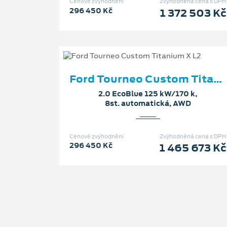
Cenové zvýhodnění
Zvýhodněná cena s DPH
296 450 Kč
1 372 503 Kč
Ford Tourneo Custom Titanium X L2
2.0 EcoBlue 125 kW/170 k,
8st. automatická, AWD
Cenové zvýhodnění
Zvýhodněná cena s DPH
296 450 Kč
1 465 673 Kč