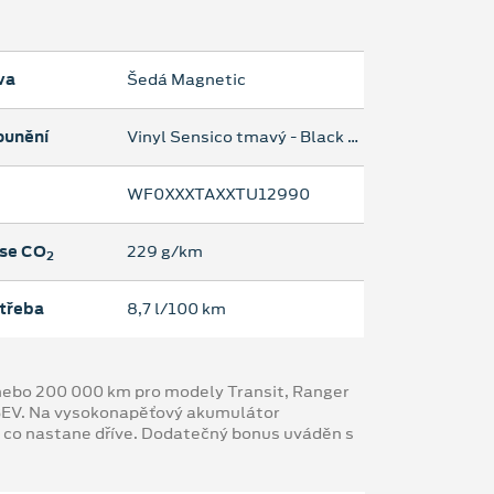
va
Šedá Magnetic
ounění
Vinyl Sensico tmavý - Black Onyx
WF0XXXTAXXTU12990
se CO
229 g/km
2
třeba
8,7 l/100 km
y nebo 200 000 km pro modely Transit, Ranger
 BEV. Na vysokonapěťový akumulátor
, co nastane dříve. Dodatečný bonus uváděn s