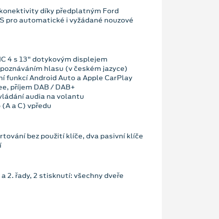
konektivity díky předplatným Ford
OS pro automatické i vyžádané nouzové
C 4 s 13" dotykovým displejem
zpoznáváním hlasu (v českém jazyce)
ní funkcí Android Auto a Apple CarPlay
ee, příjem DAB / DAB+
vládání audia na volantu
 (A a C) vpředu
tování bez použití klíče, dva pasivní klíče
í
. a 2. řady, 2 stisknutí: všechny dveře