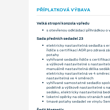
PŘÍPLATKOVÁ VÝBAVA
Velká stropní konzola vpředu
s otevřenou odkládací přihrádkou o v
Sada předních sedadel 23
elektricky nastavitelná sedadla s
řidiče s certifikací AGR pro zdravá 
potahy
vyhřívané sedadlo řidiče s certifika
a výškově nastavitelné s nastavite
manuálně nastavitelná délka sedák
elektricky nastavitelná ve 4 směrec
nastavitelná ve 4 směrech
vyhřívané samostatné sedadlo spolu
podélně a výškově nastavitelné s 
sedáku, elektricky nastavitelná bed
loketní opěrky na obou stranách se
tmavé potahy sedadel ve vinylu Sen
Šedá Magnetic