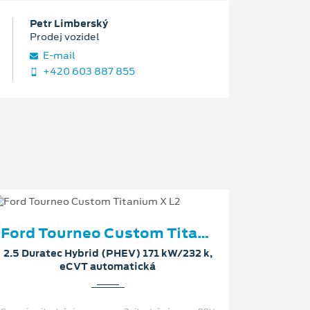
Petr Limberský
Prodej vozidel
E‑mail
+420 603 887 855
Ford Tourneo Custom Titanium X L2
2.5 Duratec Hybrid (PHEV) 171 kW/232 k,
eCVT automatická