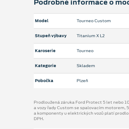
Podrobné informace o mo
Model
Tourneo Custom
Stupeň výbavy
Titanium X L2
Karoserie
Tourneo
Kategorie
Skladem
Pobočka
Plzeň
Prodloužená záruka Ford Protect 5 let nebo 1
a vozy řady Custom se spalovacím motorem, 5
a komponenty u elektrických vozů platí prodl
DPH.