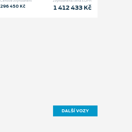
Cenové zvýhodnění
Zvýhodněná cena s DPH
296 450 Kč
1 412 433 Kč
DALŠÍ VOZY