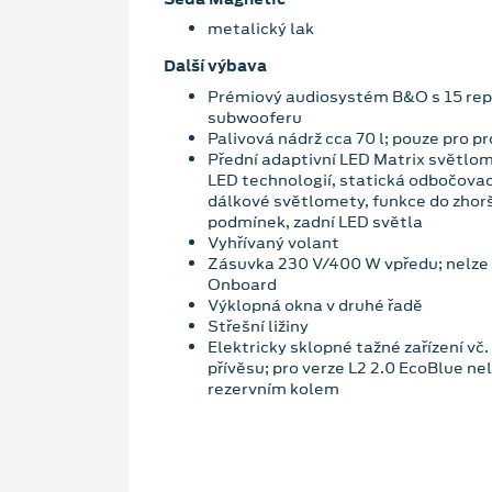
metalický lak
Další výbava
Prémiový audiosystém B&O s 15 rep
subwooferu
Palivová nádrž cca 70 l; pouze pro p
Přední adaptivní LED Matrix světlom
LED technologií, statická odbočovací
dálkové světlomety, funkce do zho
podmínek, zadní LED světla
Vyhřívaný volant
Zásuvka 230 V/400 W vpředu; nelze
Onboard
Výklopná okna v druhé řadě
Střešní ližiny
Elektricky sklopné tažné zařízení vč
přívěsu; pro verze L2 2.0 EcoBlue n
rezervním kolem