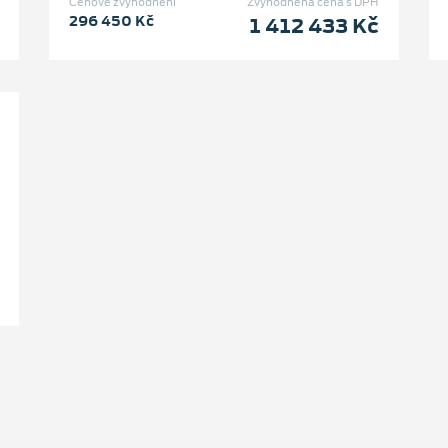
Cenové zvýhodnění
Zvýhodněná cena s DPH
296 450 Kč
1 412 433 Kč