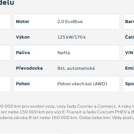
delu
Motor
2.0 EcoBlue
Bar
Výkon
125 kW/170 k
Čal
Palivo
Nafta
VIN
Převodovka
8st. automatická
Emi
Pohon
Pohon všech kol (AWD)
Spo
00 000 km pro osobní vozy, vozy řady Courier a Connect, 4 rok
 let nebo 150 000 km pro vůz E-Transit a řadu Custom PHEV a
oužená záruka 8 let nebo 160 000 km. Doba nebo km: Vždy platí