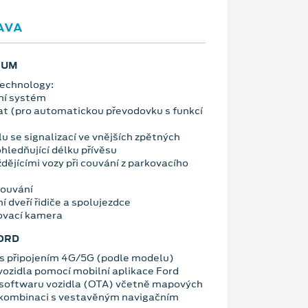
AVA
IUM
Technology:
ní systém
t (pro automatickou převodovku s funkcí
u se signalizací ve vnějších zpětných
hledňující délku přívěsu
ždějícími vozy při couvání z parkovacího
 couvání
í dveří řidiče a spolujezdce
ovací kamera
ORD
 připojením 4G/5G (podle modelu)
vozidla pomocí mobilní aplikace Ford
 softwaru vozidla (OTA) včetně mapových
 kombinaci s vestavěným navigačním