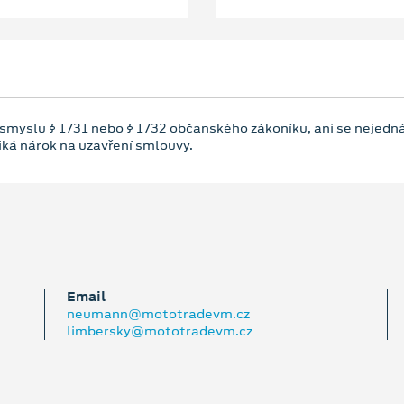
 smyslu § 1731 nebo § 1732 občanského zákoníku, ani se nejedná
niká nárok na uzavření smlouvy.
Email
neumann@mototradevm.cz
limbersky@mototradevm.cz