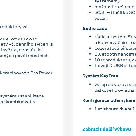
systémem)
možnost rozšířené 
eCall – tlačítko S
volání
roduktory vč.
Audio sada
rádio a systém SYN
ro naftové motory
a konverzačním ro
ety vč. denního svícení s
bezdrátové připoje
 světla, neoslňující
Bluetooth handsfr
ršených povětrnostních
10 reproduktorů, o
1 dvojitý USB vstup
 kombinovat s Pro Power
Systém KeyFree
vstup do vozu a star
dálkového ovládán
. systému stabilizace
Konfigurace odemykání
elze kombinovat s
1 stisknutí: dveře 1
Zobrazit další výbavu