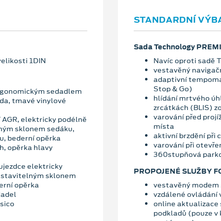
STANDARDNÍ VÝB
Sada Technology PREM
elikosti 1DIN
Navíc oproti sadě 
vestavěný navigač
adaptivní tempoma
Stop & Go)
 ergonomickým sedadlem
hlídání mrtvého úhl
záda, tmavé vinylové
zrcátkách (BLIS) zo
varování před projí
cí AGR, elektricky podélně
místa
lným sklonem sedáku,
aktivní brzdění při
u, bederní opěrka
varování při otevřen
h, opěrka hlavy
360stupňová park
jezdce elektricky
PROPOJENÉ SLUŽBY F
nastavitelným sklonem
erní opěrka
vestavěný modem s
dadel
vzdálené ovládání 
sico
online aktualizace
podkladů (pouze v