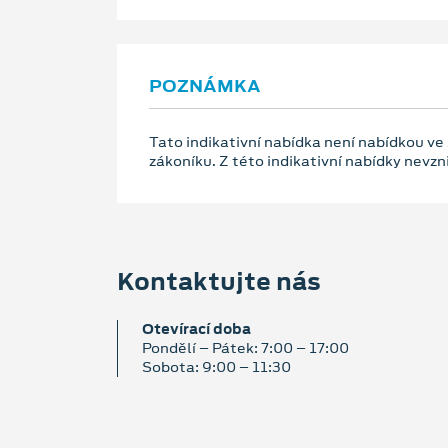
POZNÁMKA
Tato indikativní nabídka není nabídkou ve
zákoníku. Z této indikativní nabídky nevz
Kontaktujte nás
Otevírací doba
Pondělí – Pátek: 7:00 – 17:00
Sobota: 9:00 – 11:30