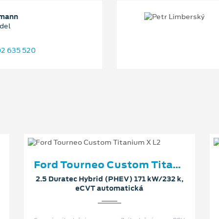
umann
del
2 635 520
Ford Tourneo Custom Titanium X L2
2.5 Duratec Hybrid (PHEV) 171 kW/232 k,
eCVT automatická