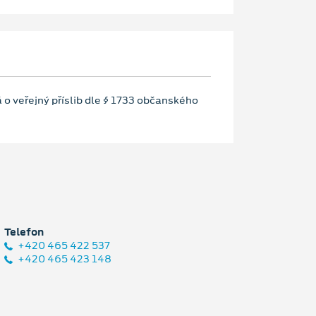
 o veřejný příslib dle § 1733 občanského
Telefon
+420 465 422 537
+420 465 423 148