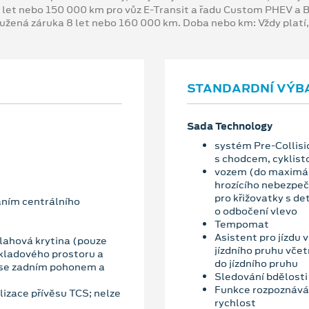
 let nebo 150 000 km pro vůz E-Transit a řadu Custom PHEV a
oužená záruka 8 let nebo 160 000 km. Doba nebo km: Vždy platí
STANDARDNÍ VÝB
Sada Technology
systém Pre-Collisio
s chodcem, cyklist
vozem (do maximáln
hrozícího nebezpeč
pro křižovatky s de
áním centrálního
o odbočení vlevo
Tempomat
Asistent pro jízdu 
lahová krytina (pouze
jízdního pruhu vče
kladového prostoru a
do jízdního pruhu
y se zadním pohonem a
Sledování bdělosti 
Funkce rozpoznává
lizace přívěsu TCS; nelze
rychlost