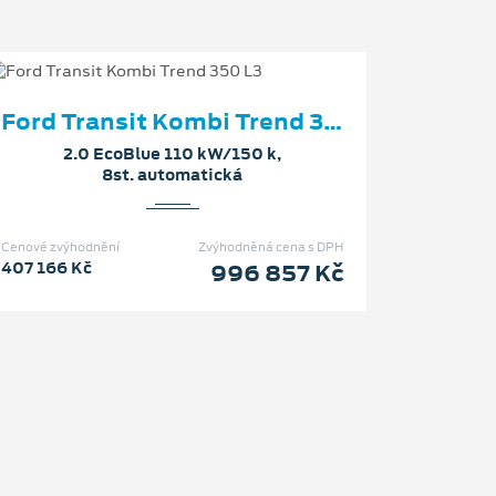
Ford Transit Kombi Trend 350 L3
2.0 EcoBlue 110 kW/150 k,
8st. automatická
Cenové zvýhodnění
Zvýhodněná cena s DPH
407 166 Kč
996 857 Kč