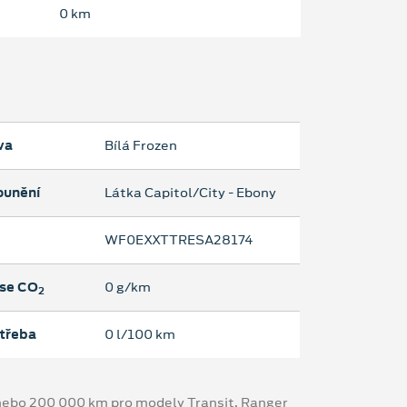
0 km
va
Bílá Frozen
ounění
Látka Capitol/City - Ebony
WF0EXXTTRESA28174
se CO
0 g/km
2
třeba
0 l/100 km
y nebo 200 000 km pro modely Transit, Ranger