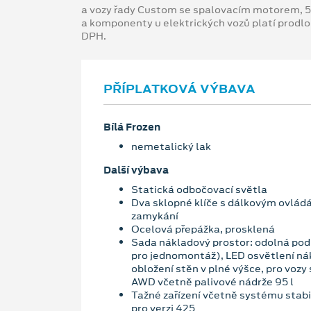
a vozy řady Custom se spalovacím motorem, 5
a komponenty u elektrických vozů platí prodl
DPH.
PŘÍPLATKOVÁ VÝBAVA
Bílá Frozen
nemetalický lak
Další výbava
Statická odbočovací světla
Dva sklopné klíče s dálkovým ovlád
zamykání
Ocelová přepážka, prosklená
Sada nákladový prostor: odolná pod
pro jednomontáž), LED osvětlení ná
obložení stěn v plné výšce, pro voz
AWD včetně palivové nádrže 95 l
Tažné zařízení včetně systému stabi
pro verzi 425