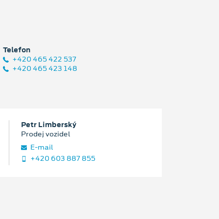
Telefon
+420 465 422 537
+420 465 423 148
Petr Limberský
Prodej vozidel
E‑mail
+420 603 887 855