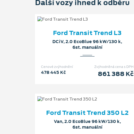
Další vozy ihned k odběru
Ford Transit Trend L3
DCiV, 2.0 EcoBlue 96 kW/130 k,
6st. manuální
Cenové zvýhodnění
Zvýhodněná cena s DPH
478 445 Kč
861 388 Kč
Ford Transit Trend 350 L2
Van, 2.0 EcoBlue 96 kW/130 k,
6st. manuální