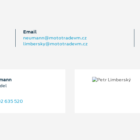
Email
neumann@mototradevm.cz
limbersky@mototradevm.cz
umann
del
2 635 520