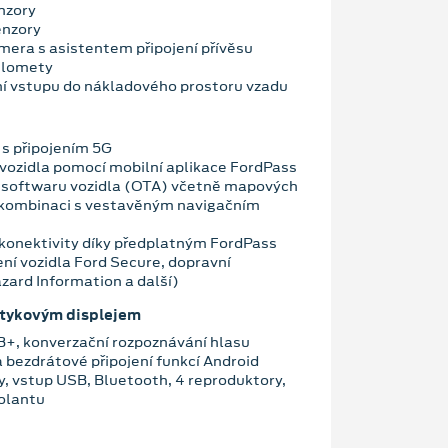
nzory
enzory
mera s asistentem připojení přívěsu
tlomety
ní vstupu do nákladového prostoru vzadu
s připojením 5G
vozidla pomocí mobilní aplikace FordPass
e softwaru vozidla (OTA) včetně mapových
 kombinaci s vestavěným navigačním
konektivity díky předplatným FordPass
ení vozidla Ford Secure, dopravní
zard Information a další)
otykovým displejem
+, konverzační rozpoznávání hlasu
 bezdrátové připojení funkcí Android
, vstup USB, Bluetooth, 4 reproduktory,
volantu