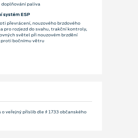
 doplňování paliva
ční systém ESP
roti převrácení, nouzového brzdového
a pro rozjezd do svahu, trakční kontroly,
ovných světel při nouzovém brzdění
proti bočnímu větru
 o veřejný příslib dle § 1733 občanského