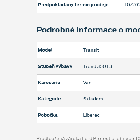
Předpokládaný termín prodeje
10/20
Podrobné informace o mo
Model
Transit
Stupeň výbavy
Trend 350 L3
Karoserie
Van
Kategorie
Skladem
Pobočka
Liberec
Prodloužená záruka Ford Protect 5 let nebo 1