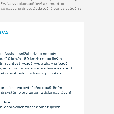
 BEV. Na vysokonapěťový akumulátor
, co nastane dříve. Dodatečný bonus uváděn s
AVA
n Assist - snižuje riziko nehody
ou (10 km/h - 80 km/h) nebo jiným
í rychlosti vozu), výstraha v případě
í, autonomní nouzové brzdění a asistent
tekcí protijedoucích vozů při pokusu
v pruzích - varování před opuštěním
tně systému pro automatické navrácení
řidiče
ní dopravních značek omezujících