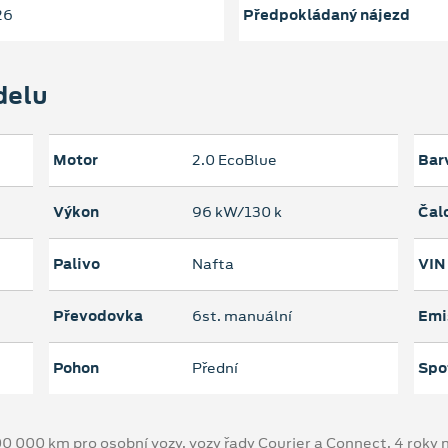
26
Předpokládaný nájezd
delu
Motor
2.0 EcoBlue
Bar
Výkon
96 kW/130 k
Čal
Palivo
Nafta
VIN
Převodovka
6st. manuální
Emi
Pohon
Přední
Spo
00 000 km pro osobní vozy, vozy řady Courier a Connect, 4 rok