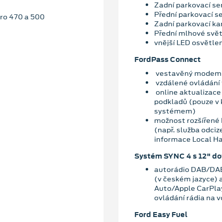
Zadní parkovací se
Přední parkovací s
pro 470 a 500
Zadní parkovací ka
Přední mlhové svě
vnější LED osvětle
FordPass Connect
vestavěný modem 
vzdálené ovládání 
online aktualizac
podkladů (pouze v
systémem)
možnost rozšířené 
(např. služba odciz
informace Local Ha
Systém SYNC 4 s 12" d
autorádio DAB/DAB
(v českém jazyce) a
Auto/Apple CarPlay
ovládání rádia na 
Ford Easy Fuel