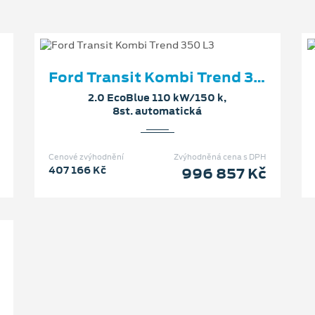
Ford Transit Kombi Trend 350 L3
2.0 EcoBlue 110 kW/150 k,
8st. automatická
Cenové zvýhodnění
Zvýhodněná cena s DPH
407 166 Kč
996 857 Kč