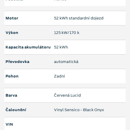
Motor
52 kWh standardní dojezd
Výkon
125 kW/170 k
Kapacita akumulátoru
52 kWh
Převodovka
automatická
Pohon
Zadní
Barva
Červená Lucid
Čalounění
Vinyl Sensico - Black Onyx
VIN