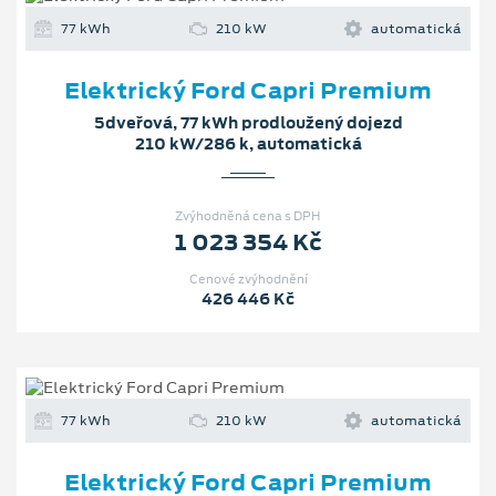
77 kWh
210 kW
automatická
Elektrický Ford Capri Premium
5dveřová, 77 kWh prodloužený dojezd
210 kW/286 k, automatická
Zvýhodněná cena s DPH
1 023 354 Kč
Cenové zvýhodnění
426 446 Kč
77 kWh
210 kW
automatická
Elektrický Ford Capri Premium