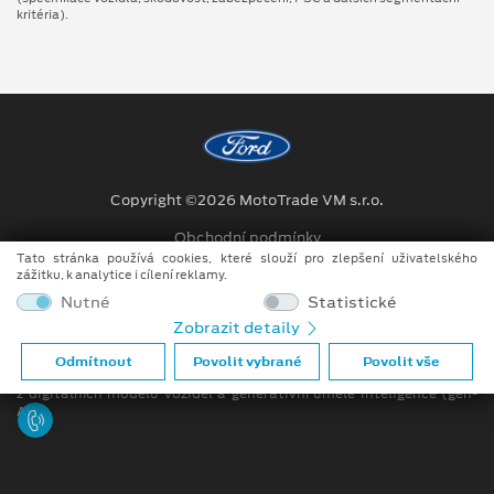
kritéria).
Copyright ©2026 MotoTrade VM s.r.o.
Obchodní podmínky
Tato stránka používá cookies, které slouží pro zlepšení uživatelského
Ochrana osobních údajů
zážitku, k analytice i cílení reklamy.
Nutné
Statistické
Prohlášení o zpracování údajů konečných zákazníků
Zobrazit detaily
Při tvorbě videí a obrázků na tomto webu je využíváno kombinace
Odmítnout
Povolit vybrané
Povolit vše
tradičních fotografií či videí, počítačem generovaných snímků (CGI)
z digitálních modelů vozidel a generativní umělé inteligence (gen-
AI).