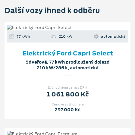
Další vozy ihned k odběru
77 kWh
210 kW
automatická
Elektrický Ford Capri Select
5dveřová, 77 kWh prodloužený dojezd
210 kW/286 k, automatická
Zvýhodněná cena s DPH
1 061 800 Kč
Cenové zvýhodnění
297 000 Kč