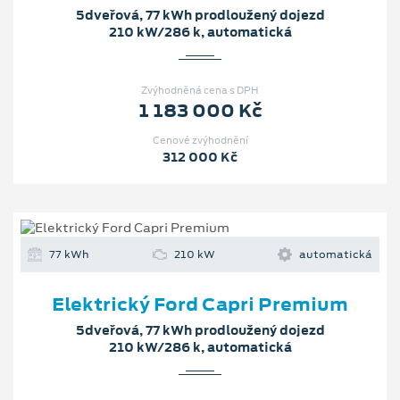
5dveřová, 77 kWh prodloužený dojezd
210 kW/286 k, automatická
Zvýhodněná cena s DPH
1 183 000 Kč
Cenové zvýhodnění
312 000 Kč
77 kWh
210 kW
automatická
Elektrický Ford Capri Premium
5dveřová, 77 kWh prodloužený dojezd
210 kW/286 k, automatická