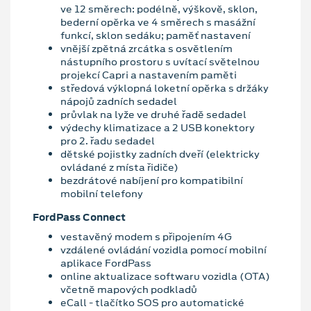
ve 12 směrech: podélně, výškově, sklon,
bederní opěrka ve 4 směrech s masážní
funkcí, sklon sedáku; paměť nastavení
vnější zpětná zrcátka s osvětlením
nástupního prostoru s uvítací světelnou
projekcí Capri a nastavením paměti
středová výklopná loketní opěrka s držáky
nápojů zadních sedadel
průvlak na lyže ve druhé řadě sedadel
výdechy klimatizace a 2 USB konektory
pro 2. řadu sedadel
dětské pojistky zadních dveří (elektricky
ovládané z místa řidiče)
bezdrátové nabíjení pro kompatibilní
mobilní telefony
FordPass Connect
vestavěný modem s připojením 4G
vzdálené ovládání vozidla pomocí mobilní
aplikace FordPass
online aktualizace softwaru vozidla (OTA)
včetně mapových podkladů
eCall - tlačítko SOS pro automatické