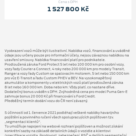
Cena s DPH
1 527 800 Kč
Vyobrazení vozů může být ilustrativní. Nabídka vozů, financování a uváděné
údaje jsou určeny pouze pro informační účely, nejsou závaznou nabídkou na
uzavření smlouvy. Nabídka financování platí pro podnikatele.
Prodloužená záruka Ford Protect 5 let nebo 100 000 km pro osobní vozy,
vozy řady Courier a Connect, 4 roky nebo 200 000 km pro modely Transit,
Ranger a vozy řady Custom se spalovacím motorem, 5 let nebo 150 000 km
pro vůz E-Transit a řadu Custom PHEV a BEV. Na vysokonapěťový
akumulátor a komponenty u elektrických vozů platí prodloužená záruka
8 let nebo 160 000 km. Doba nebo km: Vždy platí, co nastane dříve.
Dodatečný bonus uváděn s DPH. Zvýhodněná cena pro model Puma Gen⁠-⁠E
zahrnuje bonus 20 000 Kč při financování s Ford Credit.
Předběžný termín dodání vozu do ČR není závazný.
S účinností od 1. července 2021 podléhají veškeré nabídky havarijního
pojištění a povinného ručení všech spolupracujících pojišťoven tzv.
„segmentaci klientů“.
To umožňuje napojení na webové rozhraní pojišťoven a možnost získání
konkrétní sazby na základě detailních údajů o vozidle a klientovi
(specifikace vozidla, škodovost, zabezpečení, PSČ a dalších segmentační