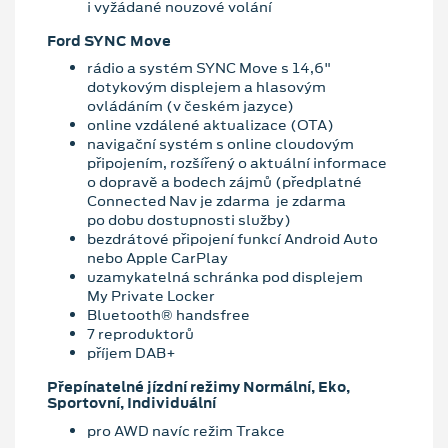
i vyžádané nouzové volání
Ford SYNC Move
rádio a systém SYNC Move s 14,6"
dotykovým displejem a hlasovým
ovládáním (v českém jazyce)
online vzdálené aktualizace (OTA)
navigační systém s online cloudovým
připojením, rozšířený o aktuální informace
o dopravě a bodech zájmů (předplatné
Connected Nav je zdarma je zdarma
po dobu dostupnosti služby)
bezdrátové připojení funkcí Android Auto
nebo Apple CarPlay
uzamykatelná schránka pod displejem
My Private Locker
Bluetooth® handsfree
7 reproduktorů
příjem DAB+
Přepínatelné jízdní režimy Normální, Eko,
Sportovní, Individuální
pro AWD navíc režim Trakce