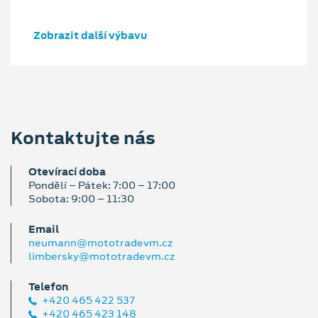
Zobrazit další výbavu
Kontaktujte nás
Otevírací doba
Pondělí – Pátek: 7:00 – 17:00
Sobota: 9:00 – 11:30
Email
neumann@mototradevm.cz
limbersky@mototradevm.cz
Telefon
+420 465 422 537
+420 465 423 148