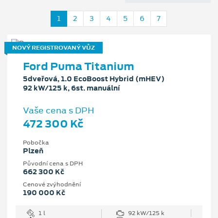
1
2
3
4
5
6
7
NOVÝ REGISTROVANÝ VŮZ
Ford Puma Titanium
5dveřová, 1.0 EcoBoost Hybrid (mHEV)
92 kW/125 k, 6st. manuální
Vaše cena s DPH
472 300 Kč
Pobočka
Plzeň
Původní cena s DPH
662 300 Kč
Cenové zvýhodnění
190 000 Kč
1 l
92 kW/125 k