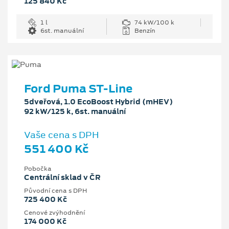
125 840 Kč
1 l
74 kW/100 k
6st. manuální
Benzín
Ford Puma ST-Line
5dveřová, 1.0 EcoBoost Hybrid (mHEV)
92 kW/125 k, 6st. manuální
Vaše cena s DPH
551 400 Kč
Pobočka
Centrální sklad v ČR
Původní cena s DPH
725 400 Kč
Cenové zvýhodnění
174 000 Kč