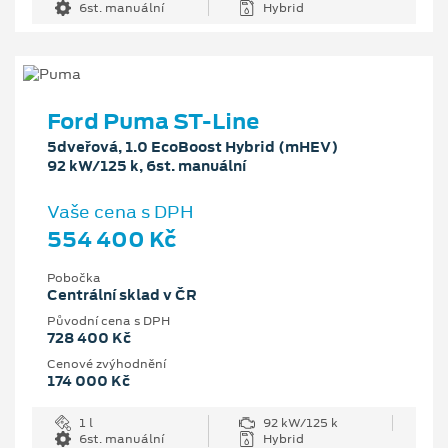
6st. manuální
Hybrid
Ford Puma ST-Line
5dveřová, 1.0 EcoBoost Hybrid (mHEV)
92 kW/125 k, 6st. manuální
Vaše cena s DPH
554 400 Kč
Pobočka
Centrální sklad v ČR
Původní cena s DPH
728 400 Kč
Cenové zvýhodnění
174 000 Kč
1 l
92 kW/125 k
6st. manuální
Hybrid