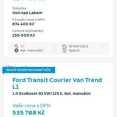
Pobočka
Ústí nad Labem
Původní cena s DPH
674 400 Kč
Cenové zvýhodnění
150 000 Kč
1 l
92 kW/125 k
6st. manuální
Hybrid
NOVÝ REGISTROVANÝ VŮZ
Ford Transit Courier Van Trend
L1
1.0 EcoBoost 92 kW/125 k, 6st. manuální
Vaše cena s DPH
535 788 Kč