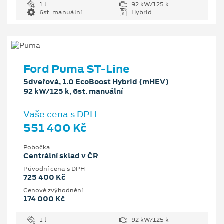
1 l
92 kW/125 k
6st. manuální
Hybrid
Ford Puma ST-Line
5dveřová, 1.0 EcoBoost Hybrid (mHEV)
92 kW/125 k, 6st. manuální
Vaše cena s DPH
551 400 Kč
Pobočka
Centrální sklad v ČR
Původní cena s DPH
725 400 Kč
Cenové zvýhodnění
174 000 Kč
1 l
92 kW/125 k