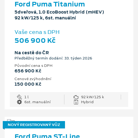
Ford Puma Titanium
5dveřová, 1.0 EcoBoost Hybrid (mHEV)
92 kW/125 k, 6st. manuální
Vaše cena s DPH
506 900 Kč
Na cestě do ČR
Předběžný termín dodání: 33. týden 2026
Původní cena s DPH
656 900 Kč
Cenové zvýhodnění
150 000 Kč
1 l
92 kW/125 k
6st. manuální
Hybrid
NOVÝ REGISTROVANÝ VŮZ
Ford Puma ST-Line