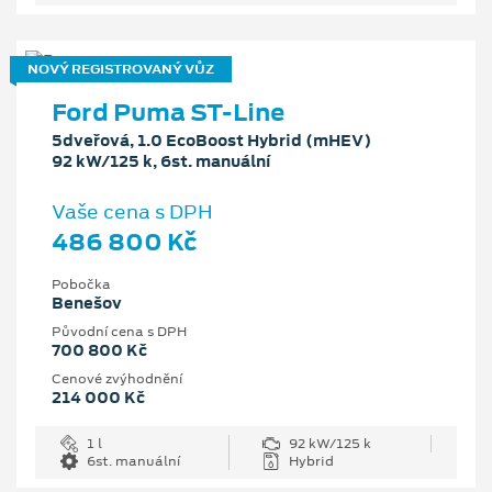
NOVÝ REGISTROVANÝ VŮZ
Ford Puma ST-Line
5dveřová, 1.0 EcoBoost Hybrid (mHEV)
92 kW/125 k, 6st. manuální
Vaše cena s DPH
486 800 Kč
Pobočka
Benešov
Původní cena s DPH
700 800 Kč
Cenové zvýhodnění
214 000 Kč
1 l
92 kW/125 k
6st. manuální
Hybrid