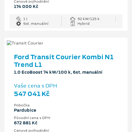
Cenové zvýhodnění
174 000 Kč
1 l
92 kW/125 k
6st. manuální
Hybrid
Ford Transit Courier Kombi N1
Trend L1
1.0 EcoBoost 74 kW/100 k, 6st. manuální
Vaše cena s DPH
547 041 Kč
Pobočka
Pardubice
Původní cena s DPH
672 881 Kč
Cenové zvýhodnění