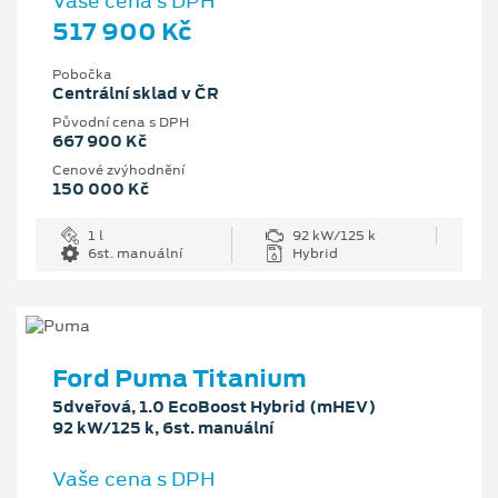
Vaše cena s DPH
517 900 Kč
Pobočka
Centrální sklad v ČR
Původní cena s DPH
667 900 Kč
Cenové zvýhodnění
150 000 Kč
1 l
92 kW/125 k
6st. manuální
Hybrid
Ford Puma Titanium
5dveřová, 1.0 EcoBoost Hybrid (mHEV)
92 kW/125 k, 6st. manuální
Vaše cena s DPH