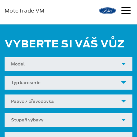
MotoTrade VM
VYBERTE SI VÁŠ VŮZ
Model
Typ karoserie
Palivo / převodovka
Stupeň výbavy