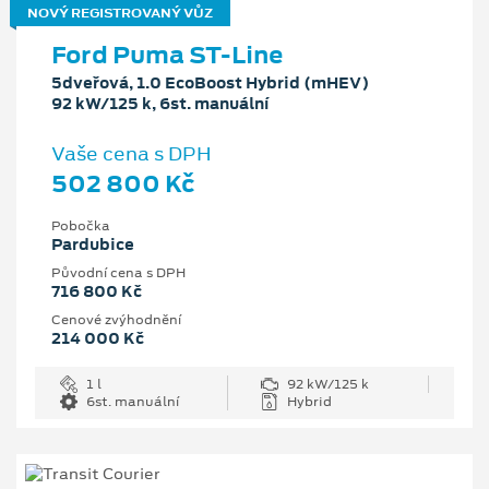
NOVÝ REGISTROVANÝ VŮZ
Ford Puma ST-Line
5dveřová, 1.0 EcoBoost Hybrid (mHEV)
92 kW/125 k, 6st. manuální
Vaše cena s DPH
502 800 Kč
Pobočka
Pardubice
Původní cena s DPH
716 800 Kč
Cenové zvýhodnění
214 000 Kč
1 l
92 kW/125 k
6st. manuální
Hybrid