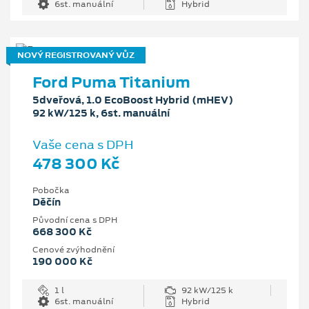
6st. manuální
Hybrid
NOVÝ REGISTROVANÝ VŮZ
Ford Puma Titanium
5dveřová, 1.0 EcoBoost Hybrid (mHEV)
92 kW/125 k, 6st. manuální
Vaše cena s DPH
478 300 Kč
Pobočka
Děčín
Původní cena s DPH
668 300 Kč
Cenové zvýhodnění
190 000 Kč
1 l
92 kW/125 k
6st. manuální
Hybrid