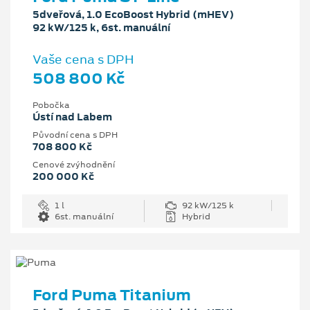
5dveřová, 1.0 EcoBoost Hybrid (mHEV)
92 kW/125 k, 6st. manuální
Vaše cena s DPH
508 800 Kč
Pobočka
Ústí nad Labem
Původní cena s DPH
708 800 Kč
Cenové zvýhodnění
200 000 Kč
1 l
92 kW/125 k
6st. manuální
Hybrid
Ford Puma Titanium