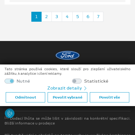
1
2
3
4
5
6
7
Tato stránka používá cookies, které slouží pro zlepšení uživatelského
Copyright ©2026 MotoTrade VM s.r.o.
zážitku, k analytice i cílení reklamy.
Obchodní podmínky
Nutné
Statistické
Zobrazit detaily
Ochrana osobních údajů
Odmítnout
Povolit vybrané
Povolit vše
Prohlášení o zpracování údajů konečných zákazníků
[1]
Dodací lhůta se může lišit v závislosti na konkrétní specifikaci.
Bližší informace u prodejce