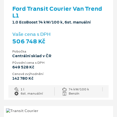
Ford Transit Courier Van Trend
L1
1.0 EcoBoost 74 kW/100 k, 6st. manuální
Vaše cena s DPH
506 748 Kč
Pobočka
Centrální sklad v ČR
Původní cena s DPH
649 528 Kč
Cenové zvýhodnění
142 780 Kč
1 l
74 kW/100 k
6st. manuální
Benzín