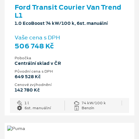
Ford Transit Courier Van Trend
L1
1.0 EcoBoost 74 kW/100 k, 6st. manuální
Vaše cena s DPH
506 748 Kč
Pobočka
Centrální sklad v ČR
Původní cena s DPH
649 528 Kč
Cenové zvýhodnění
142 780 Kč
1 l
74 kW/100 k
6st. manuální
Benzín