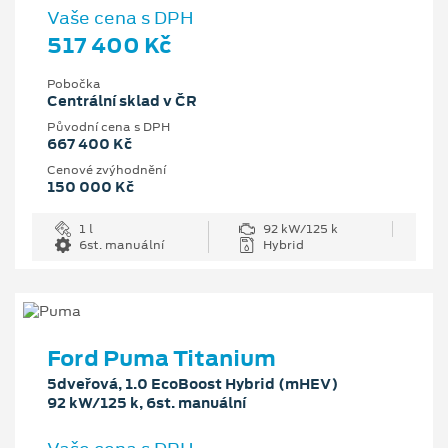
Vaše cena s DPH
517 400 Kč
Pobočka
Centrální sklad v ČR
Původní cena s DPH
667 400 Kč
Cenové zvýhodnění
150 000 Kč
1 l
92 kW/125 k
6st. manuální
Hybrid
Ford Puma Titanium
5dveřová, 1.0 EcoBoost Hybrid (mHEV)
92 kW/125 k, 6st. manuální