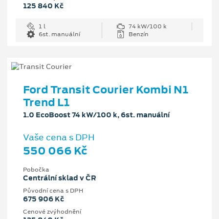
125 840 Kč
1 l
74 kW/100 k
6st. manuální
Benzín
Ford Transit Courier Kombi N1
Trend L1
1.0 EcoBoost 74 kW/100 k, 6st. manuální
Vaše cena s DPH
550 066 Kč
Pobočka
Centrální sklad v ČR
Původní cena s DPH
675 906 Kč
Cenové zvýhodnění