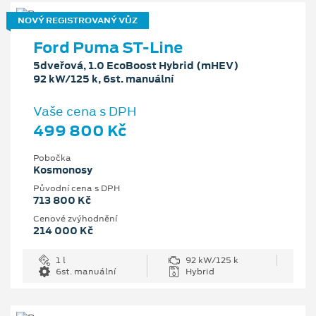
NOVÝ REGISTROVANÝ VŮZ
Ford Puma ST-Line
5dveřová, 1.0 EcoBoost Hybrid (mHEV)
92 kW/125 k, 6st. manuální
Vaše cena s DPH
499 800 Kč
Pobočka
Kosmonosy
Původní cena s DPH
713 800 Kč
Cenové zvýhodnění
214 000 Kč
1 l
92 kW/125 k
6st. manuální
Hybrid