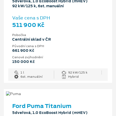
5dveřová, 1.0 EcoBoost Hybrid (mHEV)
92 kW/125 k, 6st. manuální
Vaše cena s DPH
511 900 Kč
Pobočka
Centrální sklad v ČR
Původní cena s DPH
661 900 Kč
Cenové zvýhodnění
150 000 Kč
1 l
92 kW/125 k
6st. manuální
Hybrid
Ford Puma Titanium
5dveřová, 1.0 EcoBoost Hybrid (mHEV)