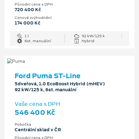
Původní cena s DPH
720 400 Kč
Cenové zvýhodnění
174 000 Kč
1 l
92 kW/125 k
6st. manuální
Hybrid
Ford Puma ST-Line
5dveřová, 1.0 EcoBoost Hybrid (mHEV)
92 kW/125 k, 6st. manuální
Vaše cena s DPH
546 400 Kč
Pobočka
Centrální sklad v ČR
Původní cena s DPH