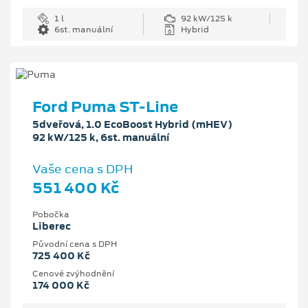
1 l
92 kW/125 k
6st. manuální
Hybrid
Ford Puma ST-Line
5dveřová, 1.0 EcoBoost Hybrid (mHEV)
92 kW/125 k, 6st. manuální
Vaše cena s DPH
551 400 Kč
Pobočka
Liberec
Původní cena s DPH
725 400 Kč
Cenové zvýhodnění
174 000 Kč