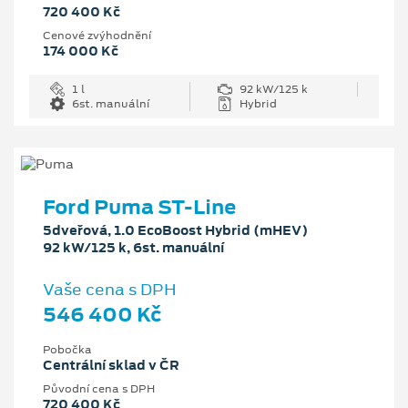
720 400 Kč
Cenové zvýhodnění
174 000 Kč
1 l
92 kW/125 k
6st. manuální
Hybrid
Ford Puma ST-Line
5dveřová, 1.0 EcoBoost Hybrid (mHEV)
92 kW/125 k, 6st. manuální
Vaše cena s DPH
546 400 Kč
Pobočka
Centrální sklad v ČR
Původní cena s DPH
720 400 Kč