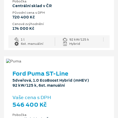
Pobočka
Centrální sklad v ČR
Původní cena s DPH
720 400 Kč
Cenové zvýhodnění
174 000 Kč
1 l
92 kW/125 k
6st. manuální
Hybrid
Ford Puma ST-Line
5dveřová, 1.0 EcoBoost Hybrid (mHEV)
92 kW/125 k, 6st. manuální
Vaše cena s DPH
546 400 Kč
Pobočka