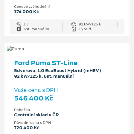
Cenové zvýhodnění
174 000 Kč
1 l
92 kW/125 k
6st. manuální
Hybrid
Ford Puma ST-Line
5dveřová, 1.0 EcoBoost Hybrid (mHEV)
92 kW/125 k, 6st. manuální
Vaše cena s DPH
546 400 Kč
Pobočka
Centrální sklad v ČR
Původní cena s DPH
720 400 Kč