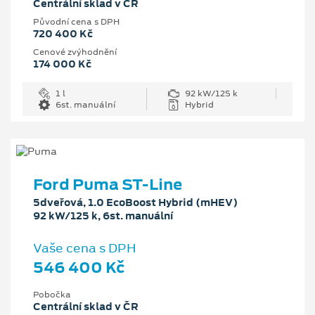
Centrální sklad v ČR
Původní cena s DPH
720 400 Kč
Cenové zvýhodnění
174 000 Kč
1 l
92 kW/125 k
6st. manuální
Hybrid
Ford Puma ST-Line
5dveřová, 1.0 EcoBoost Hybrid (mHEV)
92 kW/125 k, 6st. manuální
Vaše cena s DPH
546 400 Kč
Pobočka
Centrální sklad v ČR