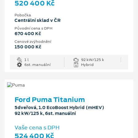
520 400 Kč
Pobočka
Centrální sklad v ČR
Původní cena s DPH
670 400 Kč
Cenové zvýhodnění
150 000 Kč
1 l
92 kW/125 k
6st. manuální
Hybrid
Ford Puma Titanium
5dveřová, 1.0 EcoBoost Hybrid (mHEV)
92 kW/125 k, 6st. manuální
Vaše cena s DPH
524 400 Kč