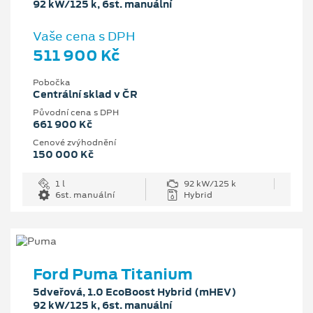
92 kW/125 k, 6st. manuální
Vaše cena s DPH
511 900 Kč
Pobočka
Centrální sklad v ČR
Původní cena s DPH
661 900 Kč
Cenové zvýhodnění
150 000 Kč
1 l
92 kW/125 k
6st. manuální
Hybrid
Ford Puma Titanium
5dveřová, 1.0 EcoBoost Hybrid (mHEV)
92 kW/125 k, 6st. manuální