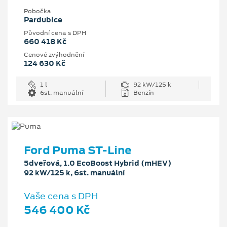
Pobočka
Pardubice
Původní cena s DPH
660 418 Kč
Cenové zvýhodnění
124 630 Kč
1 l
92 kW/125 k
6st. manuální
Benzín
Ford Puma ST-Line
5dveřová, 1.0 EcoBoost Hybrid (mHEV)
92 kW/125 k, 6st. manuální
Vaše cena s DPH
546 400 Kč