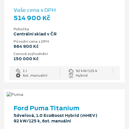
Vaše cena s DPH
514 900 Kč
Pobočka
Centrální sklad v ČR
Původní cena s DPH
664 900 Kč
Cenové zvýhodnění
150 000 Kč
1 l
92 kW/125 k
6st. manuální
Hybrid
Ford Puma Titanium
5dveřová, 1.0 EcoBoost Hybrid (mHEV)
92 kW/125 k, 6st. manuální