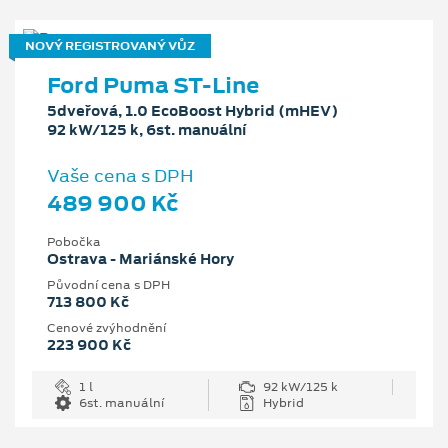
NOVÝ REGISTROVANÝ VŮZ
Ford Puma ST-Line
5dveřová, 1.0 EcoBoost Hybrid (mHEV)
92 kW/125 k, 6st. manuální
Vaše cena s DPH
489 900 Kč
Pobočka
Ostrava - Mariánské Hory
Původní cena s DPH
713 800 Kč
Cenové zvýhodnění
223 900 Kč
1 l
92 kW/125 k
6st. manuální
Hybrid