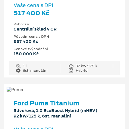
Vaše cena s DPH
517 400 Kč
Pobočka
Centrální sklad v ČR
Původní cena s DPH
667 400 Kč
Cenové zvýhodnění
150 000 Kč
1 l
92 kW/125 k
6st. manuální
Hybrid
Ford Puma Titanium
5dveřová, 1.0 EcoBoost Hybrid (mHEV)
92 kW/125 k, 6st. manuální