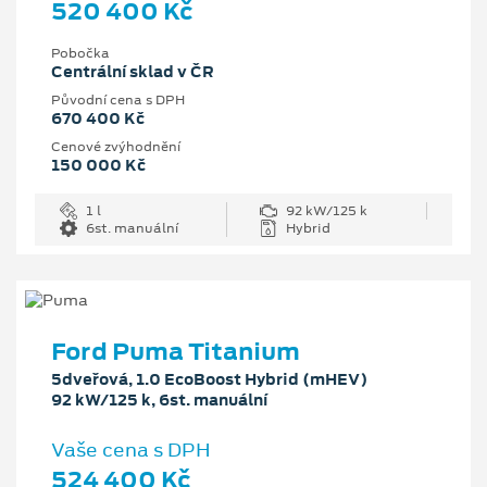
520 400 Kč
Pobočka
Centrální sklad v ČR
Původní cena s DPH
670 400 Kč
Cenové zvýhodnění
150 000 Kč
1 l
92 kW/125 k
6st. manuální
Hybrid
Ford Puma Titanium
5dveřová, 1.0 EcoBoost Hybrid (mHEV)
92 kW/125 k, 6st. manuální
Vaše cena s DPH
524 400 Kč