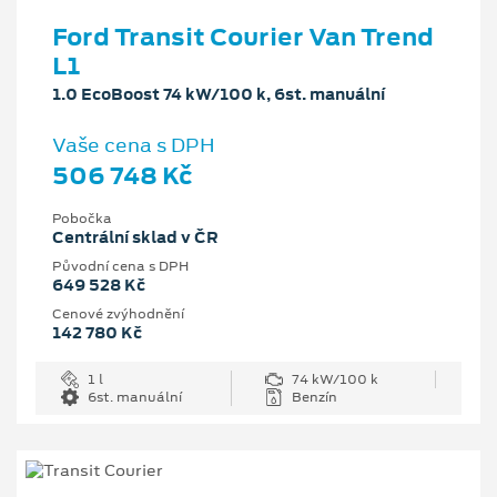
Ford Transit Courier Van Trend
L1
1.0 EcoBoost 74 kW/100 k, 6st. manuální
Vaše cena s DPH
506 748 Kč
Pobočka
Centrální sklad v ČR
Původní cena s DPH
649 528 Kč
Cenové zvýhodnění
142 780 Kč
1 l
74 kW/100 k
6st. manuální
Benzín