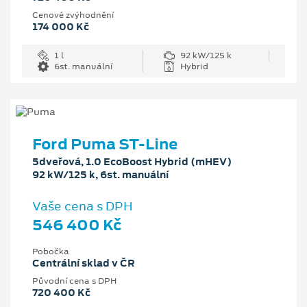
Cenové zvýhodnění
174 000 Kč
1 l
92 kW/125 k
6st. manuální
Hybrid
Ford Puma ST-Line
5dveřová, 1.0 EcoBoost Hybrid (mHEV)
92 kW/125 k, 6st. manuální
Vaše cena s DPH
546 400 Kč
Pobočka
Centrální sklad v ČR
Původní cena s DPH
720 400 Kč