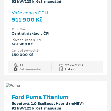
92 kW/125 k, 6st. manuální
Vaše cena s DPH
511 900 Kč
Pobočka
Centrální sklad v ČR
Původní cena s DPH
661 900 Kč
Cenové zvýhodnění
150 000 Kč
1 l
92 kW/125 k
6st. manuální
Hybrid
Ford Puma Titanium
5dveřová, 1.0 EcoBoost Hybrid (mHEV)
92 kW/125 k, 6st. manuální