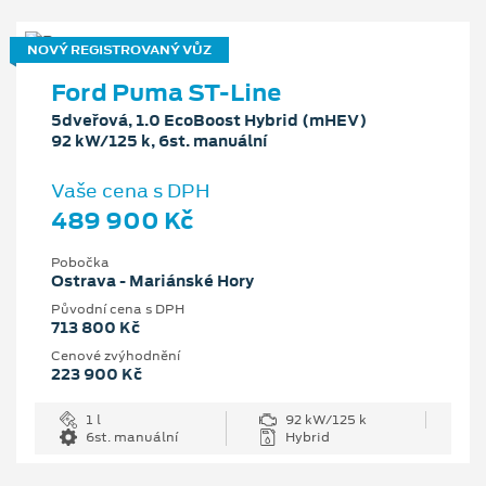
NOVÝ REGISTROVANÝ VŮZ
Ford Puma ST-Line
5dveřová, 1.0 EcoBoost Hybrid (mHEV)
92 kW/125 k, 6st. manuální
Vaše cena s DPH
489 900 Kč
Pobočka
Ostrava - Mariánské Hory
Původní cena s DPH
713 800 Kč
Cenové zvýhodnění
223 900 Kč
1 l
92 kW/125 k
6st. manuální
Hybrid