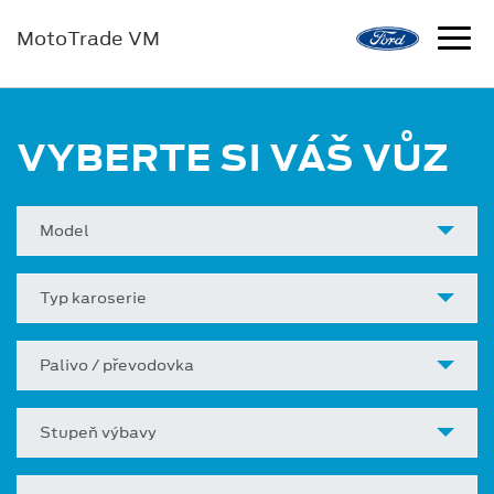
MotoTrade VM
VYBERTE SI VÁŠ VŮZ
Model
Typ karoserie
Palivo / převodovka
Stupeň výbavy