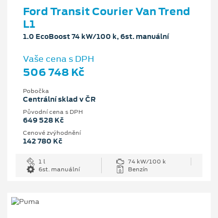
Ford Transit Courier Van Trend
L1
1.0 EcoBoost 74 kW/100 k, 6st. manuální
Vaše cena s DPH
506 748 Kč
Pobočka
Centrální sklad v ČR
Původní cena s DPH
649 528 Kč
Cenové zvýhodnění
142 780 Kč
1 l
74 kW/100 k
6st. manuální
Benzín