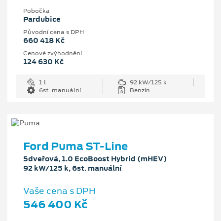
Pobočka
Pardubice
Původní cena s DPH
660 418 Kč
Cenové zvýhodnění
124 630 Kč
1 l
92 kW/125 k
6st. manuální
Benzín
Ford Puma ST-Line
5dveřová, 1.0 EcoBoost Hybrid (mHEV)
92 kW/125 k, 6st. manuální
Vaše cena s DPH
546 400 Kč