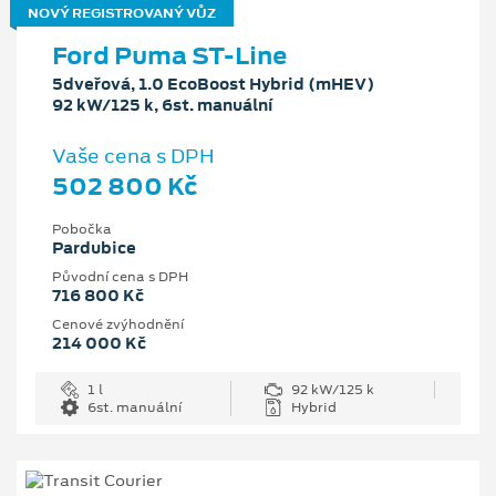
NOVÝ REGISTROVANÝ VŮZ
Ford Puma ST-Line
5dveřová, 1.0 EcoBoost Hybrid (mHEV)
92 kW/125 k, 6st. manuální
Vaše cena s DPH
502 800 Kč
Pobočka
Pardubice
Původní cena s DPH
716 800 Kč
Cenové zvýhodnění
214 000 Kč
1 l
92 kW/125 k
6st. manuální
Hybrid