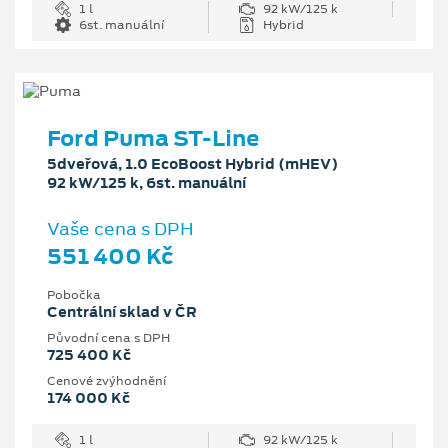
1 l
92 kW/125 k
6st. manuální
Hybrid
Ford Puma ST-Line
5dveřová, 1.0 EcoBoost Hybrid (mHEV)
92 kW/125 k, 6st. manuální
Vaše cena s DPH
551 400 Kč
Pobočka
Centrální sklad v ČR
Původní cena s DPH
725 400 Kč
Cenové zvýhodnění
174 000 Kč
1 l
92 kW/125 k