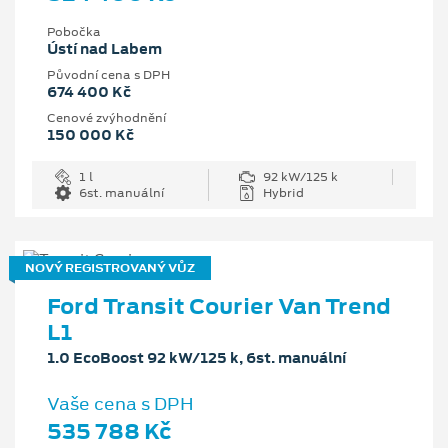
Pobočka
Ústí nad Labem
Původní cena s DPH
674 400 Kč
Cenové zvýhodnění
150 000 Kč
1 l
92 kW/125 k
6st. manuální
Hybrid
NOVÝ REGISTROVANÝ VŮZ
Ford Transit Courier Van Trend
L1
1.0 EcoBoost 92 kW/125 k, 6st. manuální
Vaše cena s DPH
535 788 Kč