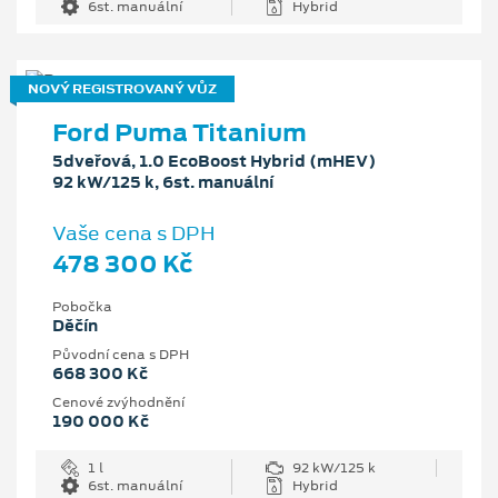
6st. manuální
Hybrid
NOVÝ REGISTROVANÝ VŮZ
Ford Puma Titanium
5dveřová, 1.0 EcoBoost Hybrid (mHEV)
92 kW/125 k, 6st. manuální
Vaše cena s DPH
478 300 Kč
Pobočka
Děčín
Původní cena s DPH
668 300 Kč
Cenové zvýhodnění
190 000 Kč
1 l
92 kW/125 k
6st. manuální
Hybrid