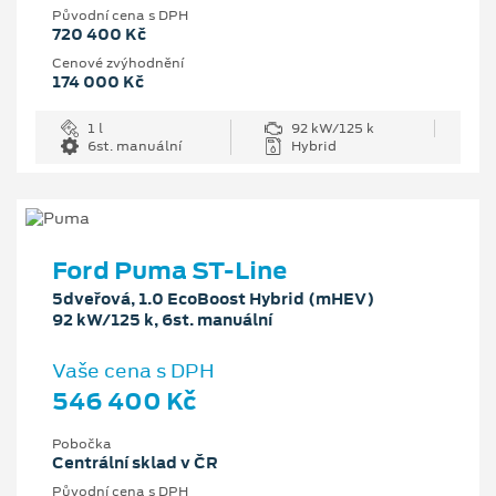
Původní cena s DPH
720 400 Kč
Cenové zvýhodnění
174 000 Kč
1 l
92 kW/125 k
6st. manuální
Hybrid
Ford Puma ST-Line
5dveřová, 1.0 EcoBoost Hybrid (mHEV)
92 kW/125 k, 6st. manuální
Vaše cena s DPH
546 400 Kč
Pobočka
Centrální sklad v ČR
Původní cena s DPH