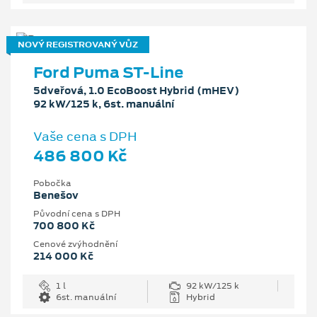
NOVÝ REGISTROVANÝ VŮZ
Ford Puma ST-Line
5dveřová, 1.0 EcoBoost Hybrid (mHEV)
92 kW/125 k, 6st. manuální
Vaše cena s DPH
486 800 Kč
Pobočka
Benešov
Původní cena s DPH
700 800 Kč
Cenové zvýhodnění
214 000 Kč
1 l
92 kW/125 k
6st. manuální
Hybrid