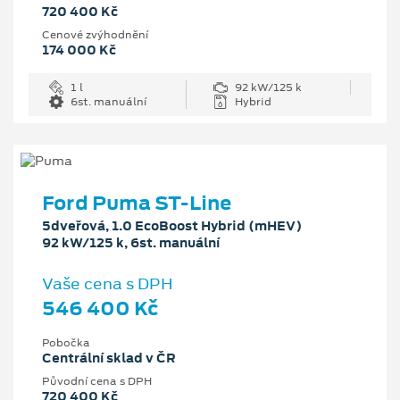
720 400 Kč
Cenové zvýhodnění
174 000 Kč
1 l
92 kW/125 k
6st. manuální
Hybrid
Ford Puma ST-Line
5dveřová, 1.0 EcoBoost Hybrid (mHEV)
92 kW/125 k, 6st. manuální
Vaše cena s DPH
546 400 Kč
Pobočka
Centrální sklad v ČR
Původní cena s DPH
720 400 Kč