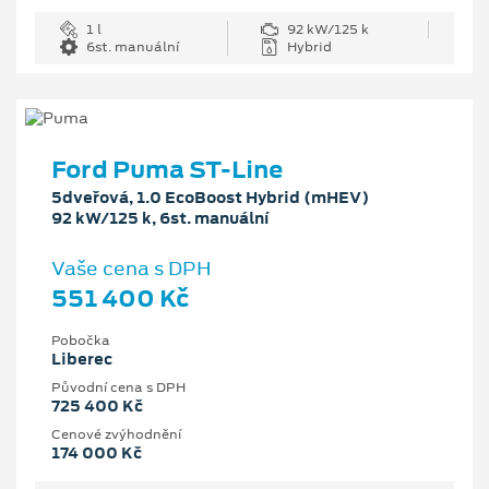
1 l
92 kW/125 k
6st. manuální
Hybrid
Ford Puma ST-Line
5dveřová, 1.0 EcoBoost Hybrid (mHEV)
92 kW/125 k, 6st. manuální
Vaše cena s DPH
551 400 Kč
Pobočka
Liberec
Původní cena s DPH
725 400 Kč
Cenové zvýhodnění
174 000 Kč