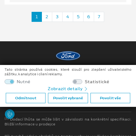
1
2
3
4
5
6
7
Tato stránka používá cookies, které slouží pro zlepšení uživatelského
Copyright ©2026 MotoTrade VM s.r.o.
zážitku, k analytice i cílení reklamy.
Obchodní podmínky
Nutné
Statistické
Zobrazit detaily
Ochrana osobních údajů
Odmítnout
Povolit vybrané
Povolit vše
Prohlášení o zpracování údajů konečných zákazníků
[1]
Dodací lhůta se může lišit v závislosti na konkrétní specifikaci.
Bližší informace u prodejce