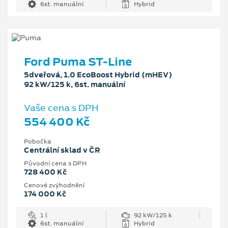
6st. manuální
Hybrid
Ford Puma ST-Line
5dveřová, 1.0 EcoBoost Hybrid (mHEV)
92 kW/125 k, 6st. manuální
Vaše cena s DPH
554 400 Kč
Pobočka
Centrální sklad v ČR
Původní cena s DPH
728 400 Kč
Cenové zvýhodnění
174 000 Kč
1 l
92 kW/125 k
6st. manuální
Hybrid