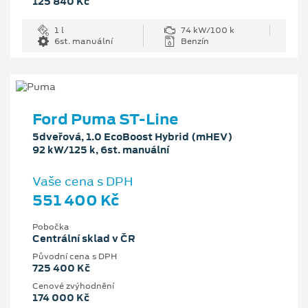
125 840 Kč
1 l
74 kW/100 k
6st. manuální
Benzín
Ford Puma ST-Line
5dveřová, 1.0 EcoBoost Hybrid (mHEV)
92 kW/125 k, 6st. manuální
Vaše cena s DPH
551 400 Kč
Pobočka
Centrální sklad v ČR
Původní cena s DPH
725 400 Kč
Cenové zvýhodnění
174 000 Kč