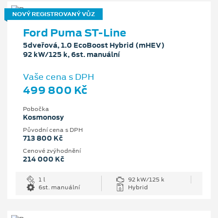
NOVÝ REGISTROVANÝ VŮZ
Ford Puma ST-Line
5dveřová, 1.0 EcoBoost Hybrid (mHEV)
92 kW/125 k, 6st. manuální
Vaše cena s DPH
499 800 Kč
Pobočka
Kosmonosy
Původní cena s DPH
713 800 Kč
Cenové zvýhodnění
214 000 Kč
1 l
92 kW/125 k
6st. manuální
Hybrid