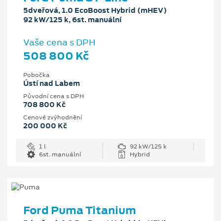
5dveřová, 1.0 EcoBoost Hybrid (mHEV)
92 kW/125 k, 6st. manuální
Vaše cena s DPH
508 800 Kč
Pobočka
Ústí nad Labem
Původní cena s DPH
708 800 Kč
Cenové zvýhodnění
200 000 Kč
1 l
92 kW/125 k
6st. manuální
Hybrid
Ford Puma Titanium