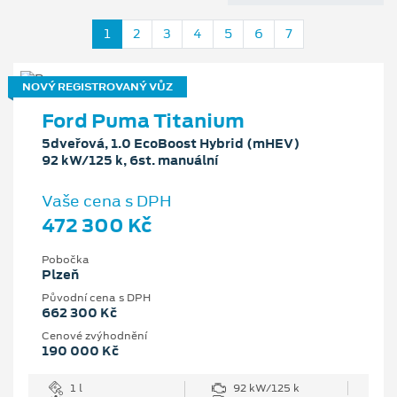
1
2
3
4
5
6
7
NOVÝ REGISTROVANÝ VŮZ
Ford Puma Titanium
5dveřová, 1.0 EcoBoost Hybrid (mHEV)
92 kW/125 k, 6st. manuální
Vaše cena s DPH
472 300 Kč
Pobočka
Plzeň
Původní cena s DPH
662 300 Kč
Cenové zvýhodnění
190 000 Kč
1 l
92 kW/125 k