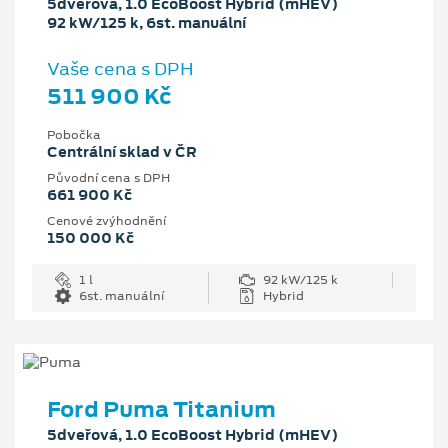
5dveřová, 1.0 EcoBoost Hybrid (mHEV)
92 kW/125 k, 6st. manuální
Vaše cena s DPH
511 900 Kč
Pobočka
Centrální sklad v ČR
Původní cena s DPH
661 900 Kč
Cenové zvýhodnění
150 000 Kč
1 l
92 kW/125 k
6st. manuální
Hybrid
Ford Puma Titanium
5dveřová, 1.0 EcoBoost Hybrid (mHEV)