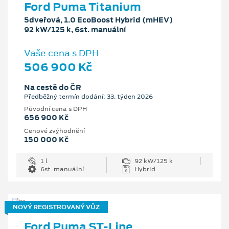
Ford Puma Titanium
5dveřová, 1.0 EcoBoost Hybrid (mHEV)
92 kW/125 k, 6st. manuální
Vaše cena s DPH
506 900 Kč
Na cestě do ČR
Předběžný termín dodání: 33. týden 2026
Původní cena s DPH
656 900 Kč
Cenové zvýhodnění
150 000 Kč
1 l
92 kW/125 k
6st. manuální
Hybrid
NOVÝ REGISTROVANÝ VŮZ
Ford Puma ST-Line