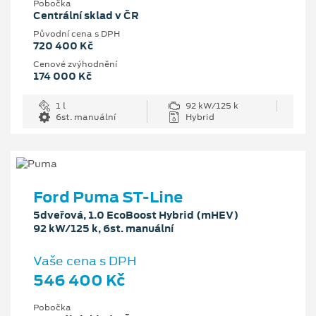
Pobočka
Centrální sklad v ČR
Původní cena s DPH
720 400 Kč
Cenové zvýhodnění
174 000 Kč
1 l
92 kW/125 k
6st. manuální
Hybrid
Ford Puma ST-Line
5dveřová, 1.0 EcoBoost Hybrid (mHEV)
92 kW/125 k, 6st. manuální
Vaše cena s DPH
546 400 Kč
Pobočka