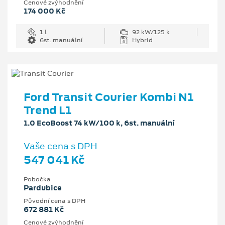
Cenové zvýhodnění
174 000 Kč
1 l
92 kW/125 k
6st. manuální
Hybrid
Ford Transit Courier Kombi N1
Trend L1
1.0 EcoBoost 74 kW/100 k, 6st. manuální
Vaše cena s DPH
547 041 Kč
Pobočka
Pardubice
Původní cena s DPH
672 881 Kč
Cenové zvýhodnění