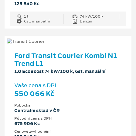
125 840 Kč
1 l
74 kW/100 k
6st. manuální
Benzín
Ford Transit Courier Kombi N1
Trend L1
1.0 EcoBoost 74 kW/100 k, 6st. manuální
Vaše cena s DPH
550 066 Kč
Pobočka
Centrální sklad v ČR
Původní cena s DPH
675 906 Kč
Cenové zvýhodnění