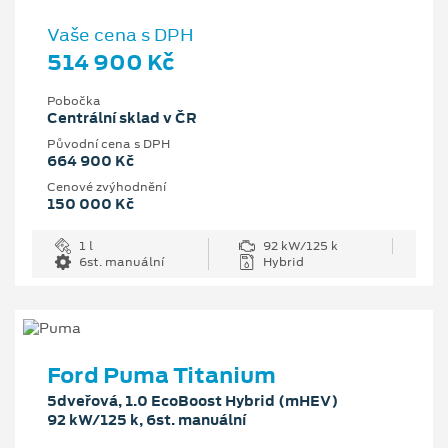
Vaše cena s DPH
514 900 Kč
Pobočka
Centrální sklad v ČR
Původní cena s DPH
664 900 Kč
Cenové zvýhodnění
150 000 Kč
1 l
92 kW/125 k
6st. manuální
Hybrid
Ford Puma Titanium
5dveřová, 1.0 EcoBoost Hybrid (mHEV)
92 kW/125 k, 6st. manuální