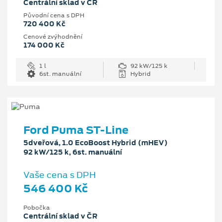
Centrální sklad v ČR
Původní cena s DPH
720 400 Kč
Cenové zvýhodnění
174 000 Kč
1 l
92 kW/125 k
6st. manuální
Hybrid
Ford Puma ST-Line
5dveřová, 1.0 EcoBoost Hybrid (mHEV)
92 kW/125 k, 6st. manuální
Vaše cena s DPH
546 400 Kč
Pobočka
Centrální sklad v ČR