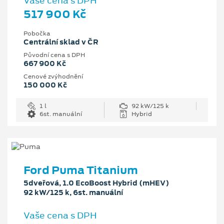
Vaše cena s DPH
517 900 Kč
Pobočka
Centrální sklad v ČR
Původní cena s DPH
667 900 Kč
Cenové zvýhodnění
150 000 Kč
1 l
92 kW/125 k
6st. manuální
Hybrid
Ford Puma Titanium
5dveřová, 1.0 EcoBoost Hybrid (mHEV)
92 kW/125 k, 6st. manuální
Vaše cena s DPH