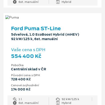
6st. manuální
Hybrid
Ford Puma ST-Line
5dveřová, 1.0 EcoBoost Hybrid (mHEV)
92 kW/125 k, 6st. manuální
Vaše cena s DPH
554 400 Kč
Pobočka
Centrální sklad v ČR
Původní cena s DPH
728 400 Kč
Cenové zvýhodnění
174 000 Kč
1 l
92 kW/125 k
6st. manuální
Hybrid