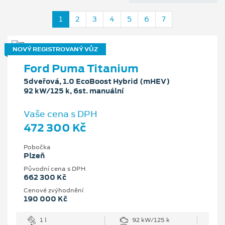
1
2
3
4
5
6
7
NOVÝ REGISTROVANÝ VŮZ
Ford Puma Titanium
5dveřová, 1.0 EcoBoost Hybrid (mHEV)
92 kW/125 k, 6st. manuální
Vaše cena s DPH
472 300 Kč
Pobočka
Plzeň
Původní cena s DPH
662 300 Kč
Cenové zvýhodnění
190 000 Kč
1 l
92 kW/125 k