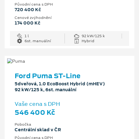
Původní cena s DPH
720 400 Kč
Cenové zvýhodnění
174 000 Kč
1 l
92 kW/125 k
6st. manuální
Hybrid
Ford Puma ST-Line
5dveřová, 1.0 EcoBoost Hybrid (mHEV)
92 kW/125 k, 6st. manuální
Vaše cena s DPH
546 400 Kč
Pobočka
Centrální sklad v ČR
Původní cena s DPH