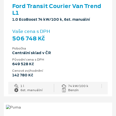
Ford Transit Courier Van Trend
L1
1.0 EcoBoost 74 kW/100 k, 6st. manuální
Vaše cena s DPH
506 748 Kč
Pobočka
Centrální sklad v ČR
Původní cena s DPH
649 528 Kč
Cenové zvýhodnění
142 780 Kč
1 l
74 kW/100 k
6st. manuální
Benzín