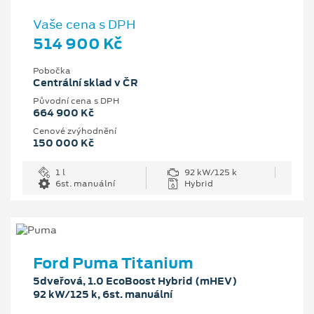
Vaše cena s DPH
514 900 Kč
Pobočka
Centrální sklad v ČR
Původní cena s DPH
664 900 Kč
Cenové zvýhodnění
150 000 Kč
1 l
92 kW/125 k
6st. manuální
Hybrid
Ford Puma Titanium
5dveřová, 1.0 EcoBoost Hybrid (mHEV)
92 kW/125 k, 6st. manuální