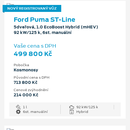
NOVÝ REGISTROVANÝ VŮZ
Ford Puma ST-Line
5dveřová, 1.0 EcoBoost Hybrid (mHEV)
92 kW/125 k, 6st. manuální
Vaše cena s DPH
499 800 Kč
Pobočka
Kosmonosy
Původní cena s DPH
713 800 Kč
Cenové zvýhodnění
214 000 Kč
1 l
92 kW/125 k
6st. manuální
Hybrid