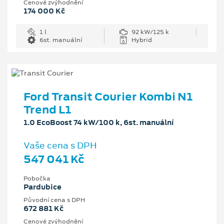
Cenové zvýhodnění
174 000 Kč
1 l
92 kW/125 k
6st. manuální
Hybrid
Ford Transit Courier Kombi N1
Trend L1
1.0 EcoBoost 74 kW/100 k, 6st. manuální
Vaše cena s DPH
547 041 Kč
Pobočka
Pardubice
Původní cena s DPH
672 881 Kč
Cenové zvýhodnění