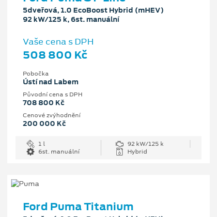
5dveřová, 1.0 EcoBoost Hybrid (mHEV)
92 kW/125 k, 6st. manuální
Vaše cena s DPH
508 800 Kč
Pobočka
Ústí nad Labem
Původní cena s DPH
708 800 Kč
Cenové zvýhodnění
200 000 Kč
1 l
92 kW/125 k
6st. manuální
Hybrid
Ford Puma Titanium