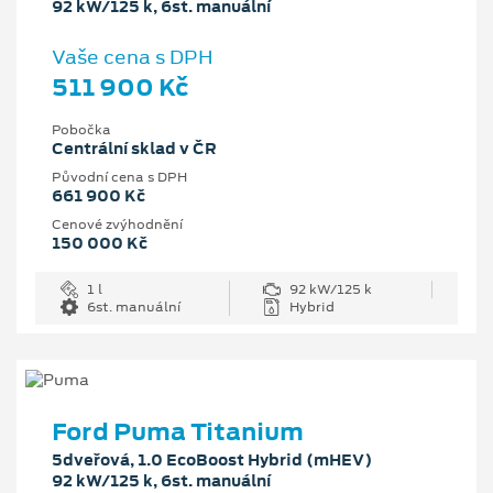
92 kW/125 k, 6st. manuální
Vaše cena s DPH
511 900 Kč
Pobočka
Centrální sklad v ČR
Původní cena s DPH
661 900 Kč
Cenové zvýhodnění
150 000 Kč
1 l
92 kW/125 k
6st. manuální
Hybrid
Ford Puma Titanium
5dveřová, 1.0 EcoBoost Hybrid (mHEV)
92 kW/125 k, 6st. manuální