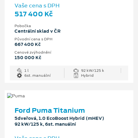
Vaše cena s DPH
517 400 Kč
Pobočka
Centrální sklad v ČR
Původní cena s DPH
667 400 Kč
Cenové zvýhodnění
150 000 Kč
1 l
92 kW/125 k
6st. manuální
Hybrid
Ford Puma Titanium
5dveřová, 1.0 EcoBoost Hybrid (mHEV)
92 kW/125 k, 6st. manuální