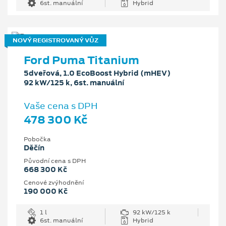
6st. manuální
Hybrid
NOVÝ REGISTROVANÝ VŮZ
Ford Puma Titanium
5dveřová, 1.0 EcoBoost Hybrid (mHEV)
92 kW/125 k, 6st. manuální
Vaše cena s DPH
478 300 Kč
Pobočka
Děčín
Původní cena s DPH
668 300 Kč
Cenové zvýhodnění
190 000 Kč
1 l
92 kW/125 k
6st. manuální
Hybrid