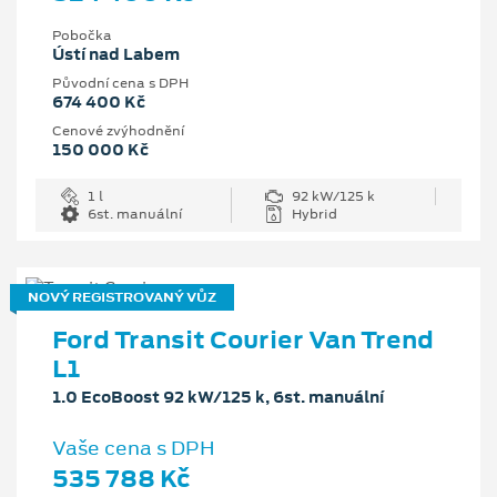
Pobočka
Ústí nad Labem
Původní cena s DPH
674 400 Kč
Cenové zvýhodnění
150 000 Kč
1 l
92 kW/125 k
6st. manuální
Hybrid
NOVÝ REGISTROVANÝ VŮZ
Ford Transit Courier Van Trend
L1
1.0 EcoBoost 92 kW/125 k, 6st. manuální
Vaše cena s DPH
535 788 Kč