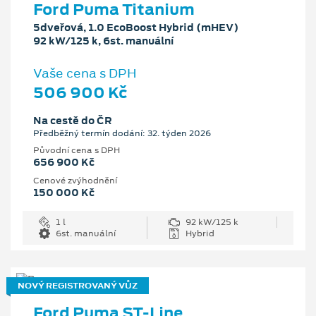
Ford Puma Titanium
5dveřová, 1.0 EcoBoost Hybrid (mHEV)
92 kW/125 k, 6st. manuální
Vaše cena s DPH
506 900 Kč
Na cestě do ČR
Předběžný termín dodání: 32. týden 2026
Původní cena s DPH
656 900 Kč
Cenové zvýhodnění
150 000 Kč
1 l
92 kW/125 k
6st. manuální
Hybrid
NOVÝ REGISTROVANÝ VŮZ
Ford Puma ST-Line