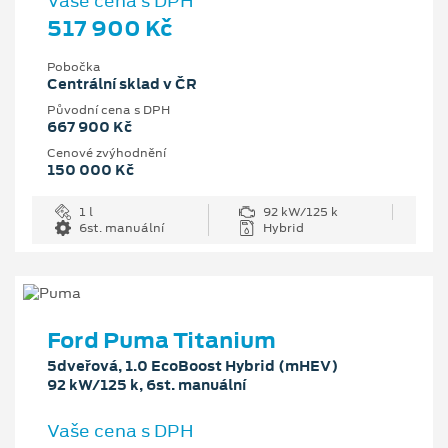
Vaše cena s DPH
517 900 Kč
Pobočka
Centrální sklad v ČR
Původní cena s DPH
667 900 Kč
Cenové zvýhodnění
150 000 Kč
1 l
92 kW/125 k
6st. manuální
Hybrid
Ford Puma Titanium
5dveřová, 1.0 EcoBoost Hybrid (mHEV)
92 kW/125 k, 6st. manuální
Vaše cena s DPH