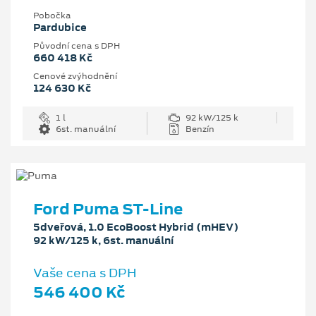
Pobočka
Pardubice
Původní cena s DPH
660 418 Kč
Cenové zvýhodnění
124 630 Kč
1 l
92 kW/125 k
6st. manuální
Benzín
Ford Puma ST-Line
5dveřová, 1.0 EcoBoost Hybrid (mHEV)
92 kW/125 k, 6st. manuální
Vaše cena s DPH
546 400 Kč