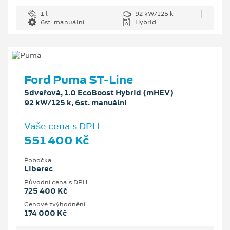
1 l
92 kW/125 k
6st. manuální
Hybrid
Ford Puma ST-Line
5dveřová, 1.0 EcoBoost Hybrid (mHEV)
92 kW/125 k, 6st. manuální
Vaše cena s DPH
551 400 Kč
Pobočka
Liberec
Původní cena s DPH
725 400 Kč
Cenové zvýhodnění
174 000 Kč