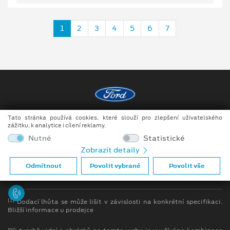
1
2
3
4
5
6
7
Tato stránka používá cookies, které slouží pro zlepšení uživatelského
Copyright ©2026 MotoTrade VM s.r.o.
zážitku, k analytice i cílení reklamy.
Obchodní podmínky
Nutné
Statistické
Zobrazit detaily
Ochrana osobních údajů
Odmítnout
Povolit vybrané
Povolit vše
Prohlášení o zpracování údajů konečných zákazníků
[1]
Dodací lhůta se může lišit v závislosti na konkrétní specifikaci.
Bližší informace u prodejce