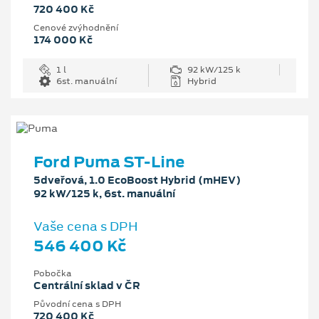
720 400 Kč
Cenové zvýhodnění
174 000 Kč
1 l
92 kW/125 k
6st. manuální
Hybrid
Ford Puma ST-Line
5dveřová, 1.0 EcoBoost Hybrid (mHEV)
92 kW/125 k, 6st. manuální
Vaše cena s DPH
546 400 Kč
Pobočka
Centrální sklad v ČR
Původní cena s DPH
720 400 Kč