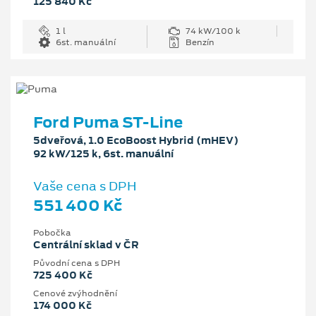
125 840 Kč
1 l
74 kW/100 k
6st. manuální
Benzín
Ford Puma ST-Line
5dveřová, 1.0 EcoBoost Hybrid (mHEV)
92 kW/125 k, 6st. manuální
Vaše cena s DPH
551 400 Kč
Pobočka
Centrální sklad v ČR
Původní cena s DPH
725 400 Kč
Cenové zvýhodnění
174 000 Kč