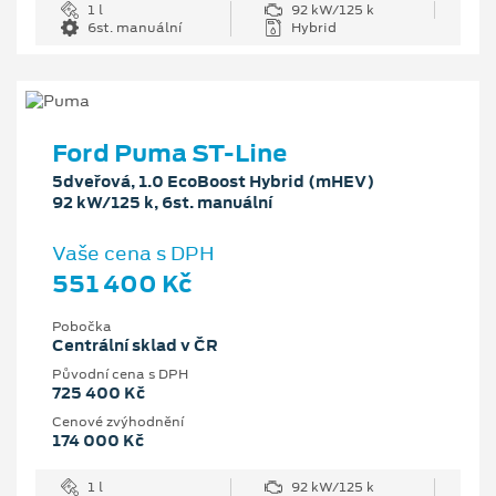
1 l
92 kW/125 k
6st. manuální
Hybrid
Ford Puma ST-Line
5dveřová, 1.0 EcoBoost Hybrid (mHEV)
92 kW/125 k, 6st. manuální
Vaše cena s DPH
551 400 Kč
Pobočka
Centrální sklad v ČR
Původní cena s DPH
725 400 Kč
Cenové zvýhodnění
174 000 Kč
1 l
92 kW/125 k