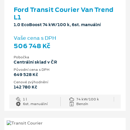
Ford Transit Courier Van Trend
L1
1.0 EcoBoost 74 kW/100 k, 6st. manuální
Vaše cena s DPH
506 748 Kč
Pobočka
Centrální sklad v ČR
Původní cena s DPH
649 528 Kč
Cenové zvýhodnění
142 780 Kč
1 l
74 kW/100 k
6st. manuální
Benzín