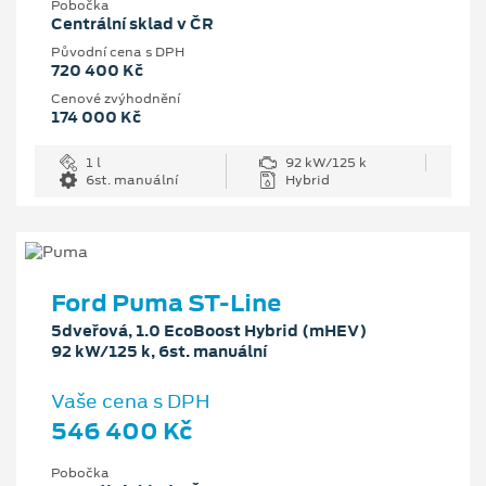
Pobočka
Centrální sklad v ČR
Původní cena s DPH
720 400 Kč
Cenové zvýhodnění
174 000 Kč
1 l
92 kW/125 k
6st. manuální
Hybrid
Ford Puma ST-Line
5dveřová, 1.0 EcoBoost Hybrid (mHEV)
92 kW/125 k, 6st. manuální
Vaše cena s DPH
546 400 Kč
Pobočka