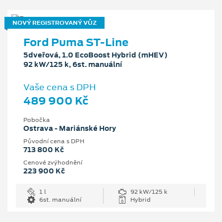
NOVÝ REGISTROVANÝ VŮZ
Ford Puma ST-Line
5dveřová, 1.0 EcoBoost Hybrid (mHEV)
92 kW/125 k, 6st. manuální
Vaše cena s DPH
489 900 Kč
Pobočka
Ostrava - Mariánské Hory
Původní cena s DPH
713 800 Kč
Cenové zvýhodnění
223 900 Kč
1 l
92 kW/125 k
6st. manuální
Hybrid