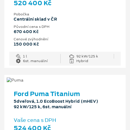
520 400 Kč
Pobočka
Centrální sklad v ČR
Původní cena s DPH
670 400 Kč
Cenové zvýhodnění
150 000 Kč
1 l
92 kW/125 k
6st. manuální
Hybrid
Ford Puma Titanium
5dveřová, 1.0 EcoBoost Hybrid (mHEV)
92 kW/125 k, 6st. manuální
Vaše cena s DPH
524 400 Kč