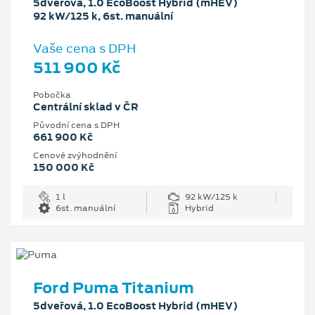
5dveřová, 1.0 EcoBoost Hybrid (mHEV)
92 kW/125 k, 6st. manuální
Vaše cena s DPH
511 900 Kč
Pobočka
Centrální sklad v ČR
Původní cena s DPH
661 900 Kč
Cenové zvýhodnění
150 000 Kč
1 l
92 kW/125 k
6st. manuální
Hybrid
Ford Puma Titanium
5dveřová, 1.0 EcoBoost Hybrid (mHEV)