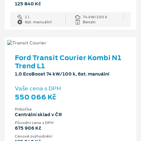
125 840 Kč
1 l
74 kW/100 k
6st. manuální
Benzín
Ford Transit Courier Kombi N1
Trend L1
1.0 EcoBoost 74 kW/100 k, 6st. manuální
Vaše cena s DPH
550 066 Kč
Pobočka
Centrální sklad v ČR
Původní cena s DPH
675 906 Kč
Cenové zvýhodnění