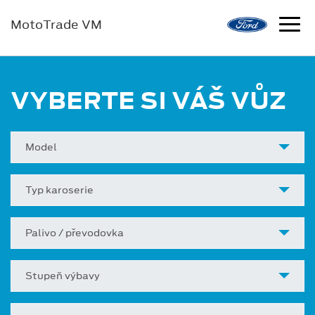
MotoTrade VM
VYBERTE SI VÁŠ VŮZ
Model
Typ karoserie
Palivo / převodovka
Stupeň výbavy