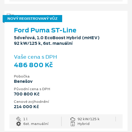
NOVÝ REGISTROVANÝ VŮZ
Ford Puma ST-Line
5dveřová, 1.0 EcoBoost Hybrid (mHEV)
92 kW/125 k, 6st. manuální
Vaše cena s DPH
486 800 Kč
Pobočka
Benešov
Původní cena s DPH
700 800 Kč
Cenové zvýhodnění
214 000 Kč
1 l
92 kW/125 k
6st. manuální
Hybrid