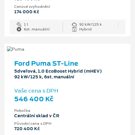
Cenové zvýhodnění
174 000 Kč
1 l
92 kW/125 k
6st. manuální
Hybrid
Ford Puma ST-Line
5dveřová, 1.0 EcoBoost Hybrid (mHEV)
92 kW/125 k, 6st. manuální
Vaše cena s DPH
546 400 Kč
Pobočka
Centrální sklad v ČR
Původní cena s DPH
720 400 Kč