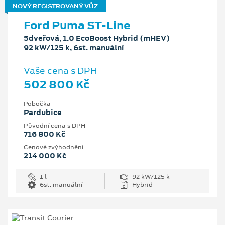
NOVÝ REGISTROVANÝ VŮZ
Ford Puma ST-Line
5dveřová, 1.0 EcoBoost Hybrid (mHEV)
92 kW/125 k, 6st. manuální
Vaše cena s DPH
502 800 Kč
Pobočka
Pardubice
Původní cena s DPH
716 800 Kč
Cenové zvýhodnění
214 000 Kč
1 l
92 kW/125 k
6st. manuální
Hybrid