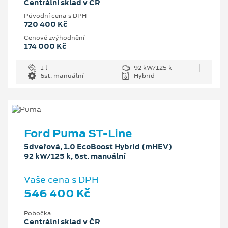
Centrální sklad v ČR
Původní cena s DPH
720 400 Kč
Cenové zvýhodnění
174 000 Kč
1 l
92 kW/125 k
6st. manuální
Hybrid
Ford Puma ST-Line
5dveřová, 1.0 EcoBoost Hybrid (mHEV)
92 kW/125 k, 6st. manuální
Vaše cena s DPH
546 400 Kč
Pobočka
Centrální sklad v ČR