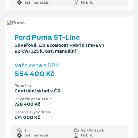
6st. manuální
Hybrid
Ford Puma ST-Line
5dveřová, 1.0 EcoBoost Hybrid (mHEV)
92 kW/125 k, 6st. manuální
Vaše cena s DPH
554 400 Kč
Pobočka
Centrální sklad v ČR
Původní cena s DPH
728 400 Kč
Cenové zvýhodnění
174 000 Kč
1 l
92 kW/125 k
6st. manuální
Hybrid