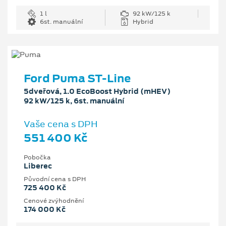
1 l
92 kW/125 k
6st. manuální
Hybrid
Ford Puma ST-Line
5dveřová, 1.0 EcoBoost Hybrid (mHEV)
92 kW/125 k, 6st. manuální
Vaše cena s DPH
551 400 Kč
Pobočka
Liberec
Původní cena s DPH
725 400 Kč
Cenové zvýhodnění
174 000 Kč