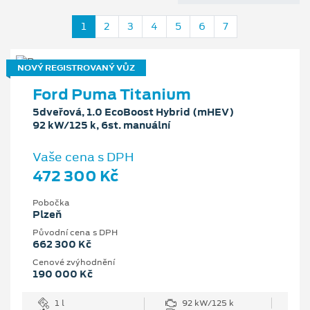
1
2
3
4
5
6
7
NOVÝ REGISTROVANÝ VŮZ
Ford Puma Titanium
5dveřová, 1.0 EcoBoost Hybrid (mHEV)
92 kW/125 k, 6st. manuální
Vaše cena s DPH
472 300 Kč
Pobočka
Plzeň
Původní cena s DPH
662 300 Kč
Cenové zvýhodnění
190 000 Kč
1 l
92 kW/125 k