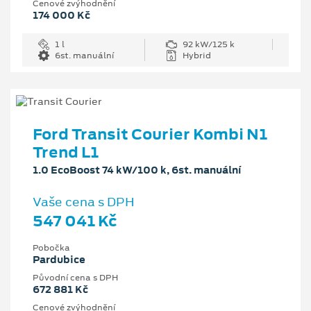
Cenové zvýhodnění
174 000 Kč
1 l
92 kW/125 k
6st. manuální
Hybrid
Ford Transit Courier Kombi N1
Trend L1
1.0 EcoBoost 74 kW/100 k, 6st. manuální
Vaše cena s DPH
547 041 Kč
Pobočka
Pardubice
Původní cena s DPH
672 881 Kč
Cenové zvýhodnění