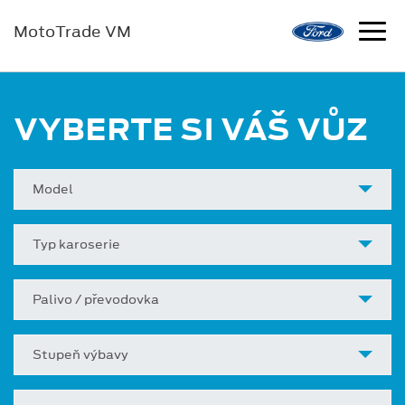
MotoTrade VM
VYBERTE SI VÁŠ VŮZ
Model
Typ karoserie
Palivo / převodovka
Stupeň výbavy