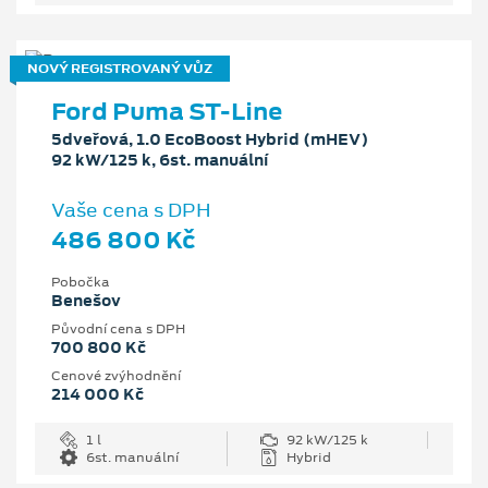
NOVÝ REGISTROVANÝ VŮZ
Ford Puma ST-Line
5dveřová, 1.0 EcoBoost Hybrid (mHEV)
92 kW/125 k, 6st. manuální
Vaše cena s DPH
486 800 Kč
Pobočka
Benešov
Původní cena s DPH
700 800 Kč
Cenové zvýhodnění
214 000 Kč
1 l
92 kW/125 k
6st. manuální
Hybrid