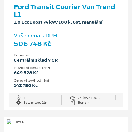
Ford Transit Courier Van Trend
L1
1.0 EcoBoost 74 kW/100 k, 6st. manuální
Vaše cena s DPH
506 748 Kč
Pobočka
Centrální sklad v ČR
Původní cena s DPH
649 528 Kč
Cenové zvýhodnění
142 780 Kč
1 l
74 kW/100 k
6st. manuální
Benzín