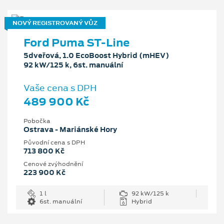
NOVÝ REGISTROVANÝ VŮZ
Ford Puma ST-Line
5dveřová, 1.0 EcoBoost Hybrid (mHEV)
92 kW/125 k, 6st. manuální
Vaše cena s DPH
489 900 Kč
Pobočka
Ostrava - Mariánské Hory
Původní cena s DPH
713 800 Kč
Cenové zvýhodnění
223 900 Kč
1 l
92 kW/125 k
6st. manuální
Hybrid