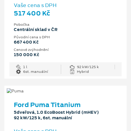
Vaše cena s DPH
517 400 Kč
Pobočka
Centrální sklad v ČR
Původní cena s DPH
667 400 Kč
Cenové zvýhodnění
150 000 Kč
1 l
92 kW/125 k
6st. manuální
Hybrid
Ford Puma Titanium
5dveřová, 1.0 EcoBoost Hybrid (mHEV)
92 kW/125 k, 6st. manuální