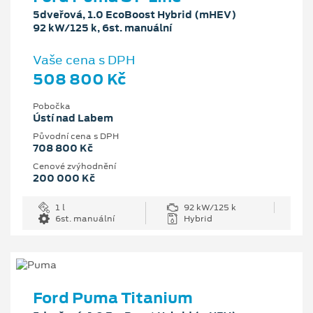
5dveřová, 1.0 EcoBoost Hybrid (mHEV)
92 kW/125 k, 6st. manuální
Vaše cena s DPH
508 800 Kč
Pobočka
Ústí nad Labem
Původní cena s DPH
708 800 Kč
Cenové zvýhodnění
200 000 Kč
1 l
92 kW/125 k
6st. manuální
Hybrid
Ford Puma Titanium