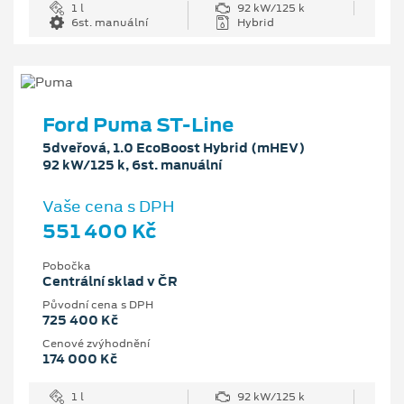
1 l
92 kW/125 k
6st. manuální
Hybrid
Ford Puma ST-Line
5dveřová, 1.0 EcoBoost Hybrid (mHEV)
92 kW/125 k, 6st. manuální
Vaše cena s DPH
551 400 Kč
Pobočka
Centrální sklad v ČR
Původní cena s DPH
725 400 Kč
Cenové zvýhodnění
174 000 Kč
1 l
92 kW/125 k