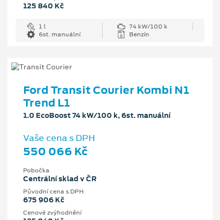
125 840 Kč
1 l
74 kW/100 k
6st. manuální
Benzín
Ford Transit Courier Kombi N1
Trend L1
1.0 EcoBoost 74 kW/100 k, 6st. manuální
Vaše cena s DPH
550 066 Kč
Pobočka
Centrální sklad v ČR
Původní cena s DPH
675 906 Kč
Cenové zvýhodnění