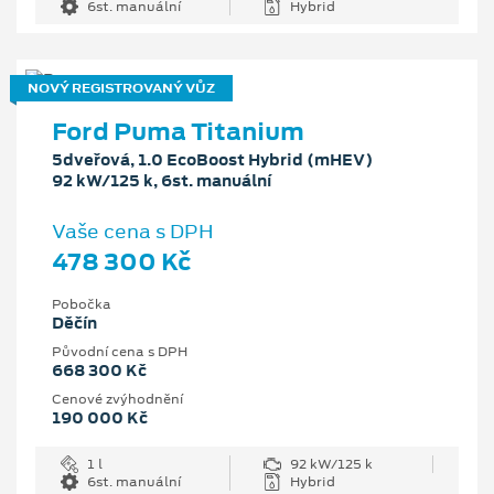
6st. manuální
Hybrid
NOVÝ REGISTROVANÝ VŮZ
Ford Puma Titanium
5dveřová, 1.0 EcoBoost Hybrid (mHEV)
92 kW/125 k, 6st. manuální
Vaše cena s DPH
478 300 Kč
Pobočka
Děčín
Původní cena s DPH
668 300 Kč
Cenové zvýhodnění
190 000 Kč
1 l
92 kW/125 k
6st. manuální
Hybrid