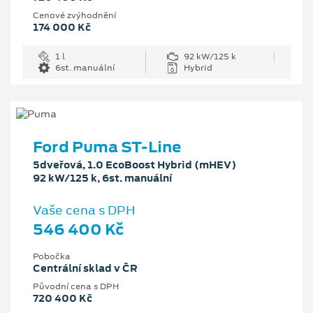
Cenové zvýhodnění
174 000 Kč
1 l
92 kW/125 k
6st. manuální
Hybrid
Ford Puma ST-Line
5dveřová, 1.0 EcoBoost Hybrid (mHEV)
92 kW/125 k, 6st. manuální
Vaše cena s DPH
546 400 Kč
Pobočka
Centrální sklad v ČR
Původní cena s DPH
720 400 Kč