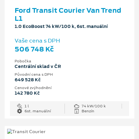
Ford Transit Courier Van Trend
L1
1.0 EcoBoost 74 kW/100 k, 6st. manuální
Vaše cena s DPH
506 748 Kč
Pobočka
Centrální sklad v ČR
Původní cena s DPH
649 528 Kč
Cenové zvýhodnění
142 780 Kč
1 l
74 kW/100 k
6st. manuální
Benzín