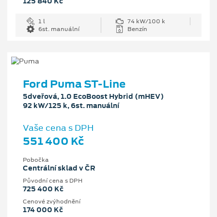
125 840 Kč
1 l
74 kW/100 k
6st. manuální
Benzín
Ford Puma ST-Line
5dveřová, 1.0 EcoBoost Hybrid (mHEV)
92 kW/125 k, 6st. manuální
Vaše cena s DPH
551 400 Kč
Pobočka
Centrální sklad v ČR
Původní cena s DPH
725 400 Kč
Cenové zvýhodnění
174 000 Kč