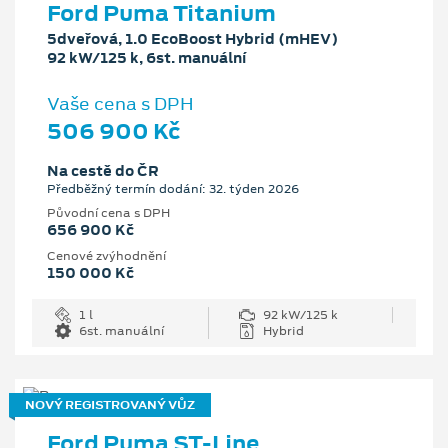
Ford Puma Titanium
5dveřová, 1.0 EcoBoost Hybrid (mHEV)
92 kW/125 k, 6st. manuální
Vaše cena s DPH
506 900 Kč
Na cestě do ČR
Předběžný termín dodání: 32. týden 2026
Původní cena s DPH
656 900 Kč
Cenové zvýhodnění
150 000 Kč
1 l
92 kW/125 k
6st. manuální
Hybrid
NOVÝ REGISTROVANÝ VŮZ
Ford Puma ST-Line