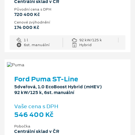
Centrální sklad v ČR
Původní cena s DPH
720 400 Kč
Cenové zvýhodnění
174 000 Kč
1 l
92 kW/125 k
6st. manuální
Hybrid
Ford Puma ST-Line
5dveřová, 1.0 EcoBoost Hybrid (mHEV)
92 kW/125 k, 6st. manuální
Vaše cena s DPH
546 400 Kč
Pobočka
Centrální sklad v ČR