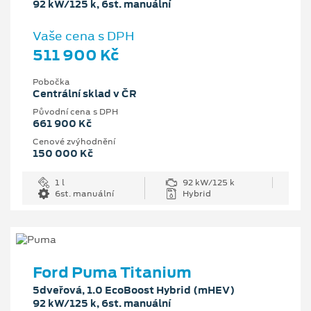
92 kW/125 k, 6st. manuální
Vaše cena s DPH
511 900 Kč
Pobočka
Centrální sklad v ČR
Původní cena s DPH
661 900 Kč
Cenové zvýhodnění
150 000 Kč
1 l
92 kW/125 k
6st. manuální
Hybrid
Ford Puma Titanium
5dveřová, 1.0 EcoBoost Hybrid (mHEV)
92 kW/125 k, 6st. manuální