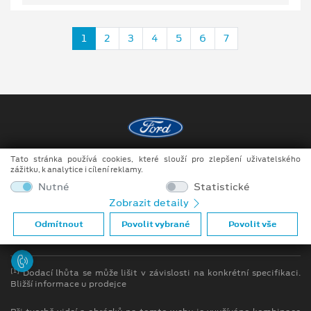
1
2
3
4
5
6
7
Tato stránka používá cookies, které slouží pro zlepšení uživatelského
Copyright ©2026 MotoTrade VM s.r.o.
zážitku, k analytice i cílení reklamy.
Obchodní podmínky
Nutné
Statistické
Zobrazit detaily
Ochrana osobních údajů
Odmítnout
Povolit vybrané
Povolit vše
Prohlášení o zpracování údajů konečných zákazníků
[1]
Dodací lhůta se může lišit v závislosti na konkrétní specifikaci.
Bližší informace u prodejce