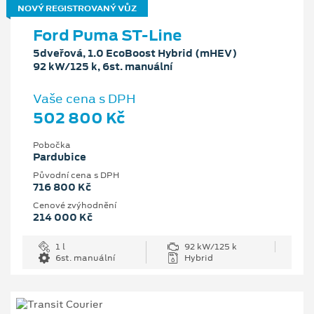
NOVÝ REGISTROVANÝ VŮZ
Ford Puma ST-Line
5dveřová, 1.0 EcoBoost Hybrid (mHEV)
92 kW/125 k, 6st. manuální
Vaše cena s DPH
502 800 Kč
Pobočka
Pardubice
Původní cena s DPH
716 800 Kč
Cenové zvýhodnění
214 000 Kč
1 l
92 kW/125 k
6st. manuální
Hybrid