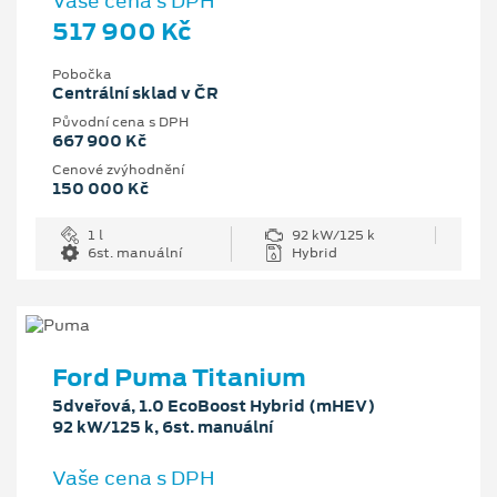
Vaše cena s DPH
517 900 Kč
Pobočka
Centrální sklad v ČR
Původní cena s DPH
667 900 Kč
Cenové zvýhodnění
150 000 Kč
1 l
92 kW/125 k
6st. manuální
Hybrid
Ford Puma Titanium
5dveřová, 1.0 EcoBoost Hybrid (mHEV)
92 kW/125 k, 6st. manuální
Vaše cena s DPH