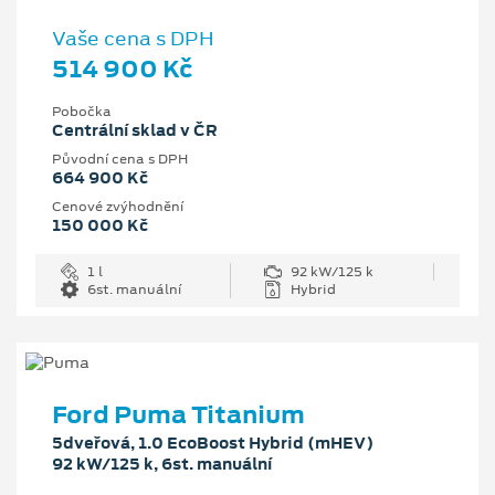
Vaše cena s DPH
514 900 Kč
Pobočka
Centrální sklad v ČR
Původní cena s DPH
664 900 Kč
Cenové zvýhodnění
150 000 Kč
1 l
92 kW/125 k
6st. manuální
Hybrid
Ford Puma Titanium
5dveřová, 1.0 EcoBoost Hybrid (mHEV)
92 kW/125 k, 6st. manuální