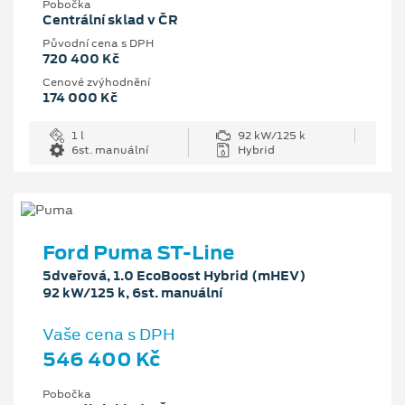
Pobočka
Centrální sklad v ČR
Původní cena s DPH
720 400 Kč
Cenové zvýhodnění
174 000 Kč
1 l
92 kW/125 k
6st. manuální
Hybrid
Ford Puma ST-Line
5dveřová, 1.0 EcoBoost Hybrid (mHEV)
92 kW/125 k, 6st. manuální
Vaše cena s DPH
546 400 Kč
Pobočka