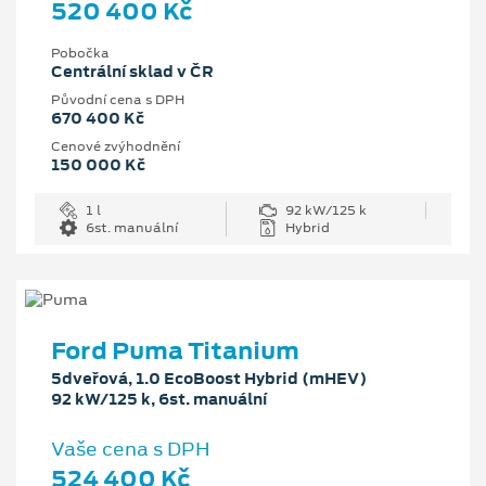
520 400 Kč
Pobočka
Centrální sklad v ČR
Původní cena s DPH
670 400 Kč
Cenové zvýhodnění
150 000 Kč
1 l
92 kW/125 k
6st. manuální
Hybrid
Ford Puma Titanium
5dveřová, 1.0 EcoBoost Hybrid (mHEV)
92 kW/125 k, 6st. manuální
Vaše cena s DPH
524 400 Kč