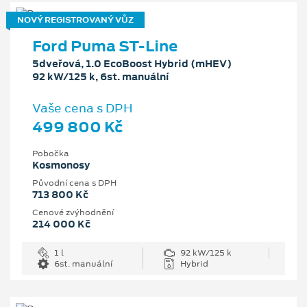
NOVÝ REGISTROVANÝ VŮZ
Ford Puma ST-Line
5dveřová, 1.0 EcoBoost Hybrid (mHEV)
92 kW/125 k, 6st. manuální
Vaše cena s DPH
499 800 Kč
Pobočka
Kosmonosy
Původní cena s DPH
713 800 Kč
Cenové zvýhodnění
214 000 Kč
1 l
92 kW/125 k
6st. manuální
Hybrid