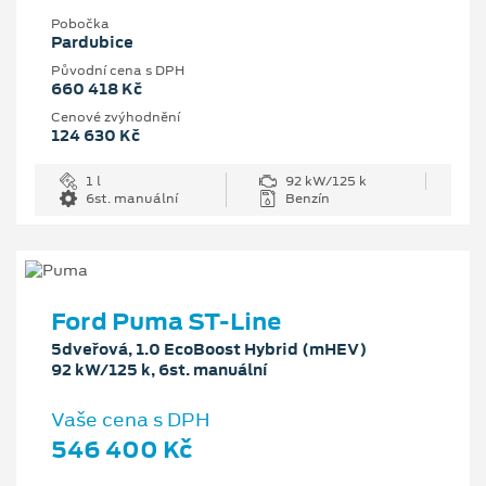
Pobočka
Pardubice
Původní cena s DPH
660 418 Kč
Cenové zvýhodnění
124 630 Kč
1 l
92 kW/125 k
6st. manuální
Benzín
Ford Puma ST-Line
5dveřová, 1.0 EcoBoost Hybrid (mHEV)
92 kW/125 k, 6st. manuální
Vaše cena s DPH
546 400 Kč