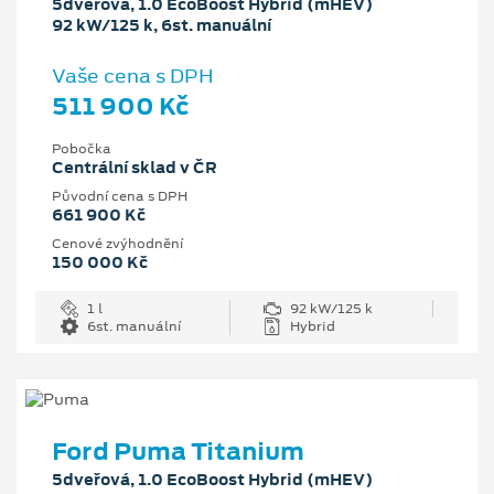
5dveřová, 1.0 EcoBoost Hybrid (mHEV)
92 kW/125 k, 6st. manuální
Vaše cena s DPH
511 900 Kč
Pobočka
Centrální sklad v ČR
Původní cena s DPH
661 900 Kč
Cenové zvýhodnění
150 000 Kč
1 l
92 kW/125 k
6st. manuální
Hybrid
Ford Puma Titanium
5dveřová, 1.0 EcoBoost Hybrid (mHEV)