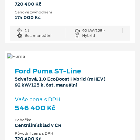
720 400 Kč
Cenové zvýhodnění
174 000 Kč
1 l
92 kW/125 k
6st. manuální
Hybrid
Ford Puma ST-Line
5dveřová, 1.0 EcoBoost Hybrid (mHEV)
92 kW/125 k, 6st. manuální
Vaše cena s DPH
546 400 Kč
Pobočka
Centrální sklad v ČR
Původní cena s DPH
720 400 Kč