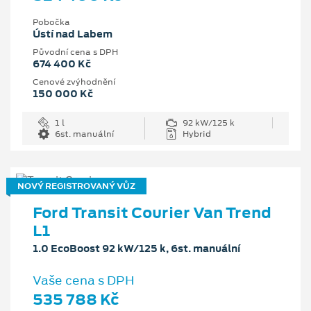
Pobočka
Ústí nad Labem
Původní cena s DPH
674 400 Kč
Cenové zvýhodnění
150 000 Kč
1 l
92 kW/125 k
6st. manuální
Hybrid
NOVÝ REGISTROVANÝ VŮZ
Ford Transit Courier Van Trend
L1
1.0 EcoBoost 92 kW/125 k, 6st. manuální
Vaše cena s DPH
535 788 Kč