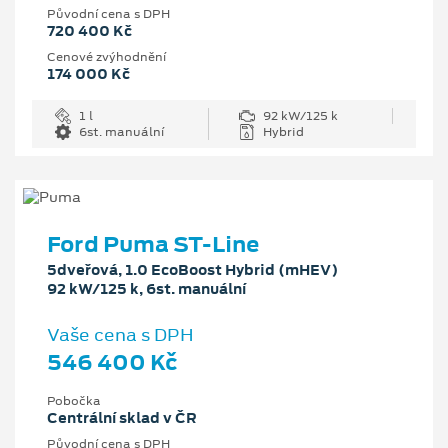
Původní cena s DPH
720 400 Kč
Cenové zvýhodnění
174 000 Kč
1 l
92 kW/125 k
6st. manuální
Hybrid
Ford Puma ST-Line
5dveřová, 1.0 EcoBoost Hybrid (mHEV)
92 kW/125 k, 6st. manuální
Vaše cena s DPH
546 400 Kč
Pobočka
Centrální sklad v ČR
Původní cena s DPH