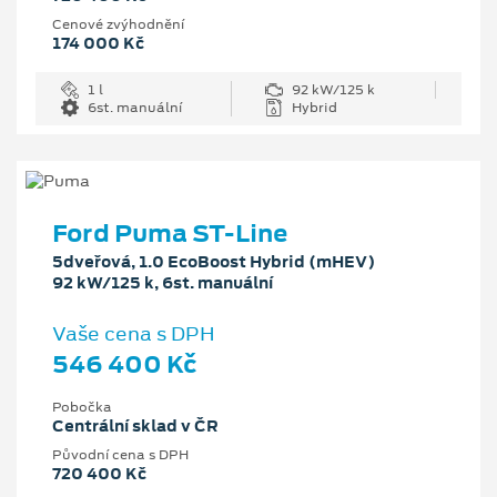
Cenové zvýhodnění
174 000 Kč
1 l
92 kW/125 k
6st. manuální
Hybrid
Ford Puma ST-Line
5dveřová, 1.0 EcoBoost Hybrid (mHEV)
92 kW/125 k, 6st. manuální
Vaše cena s DPH
546 400 Kč
Pobočka
Centrální sklad v ČR
Původní cena s DPH
720 400 Kč