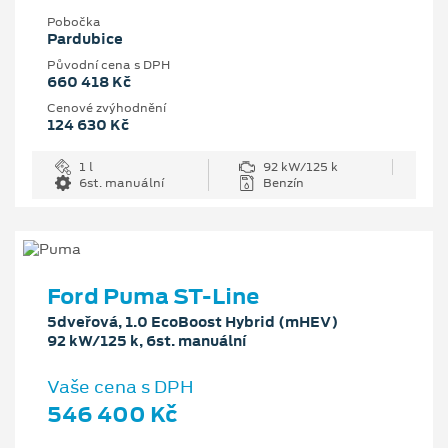
Pobočka
Pardubice
Původní cena s DPH
660 418 Kč
Cenové zvýhodnění
124 630 Kč
1 l
92 kW/125 k
6st. manuální
Benzín
Ford Puma ST-Line
5dveřová, 1.0 EcoBoost Hybrid (mHEV)
92 kW/125 k, 6st. manuální
Vaše cena s DPH
546 400 Kč