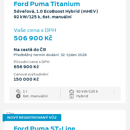
Ford Puma Titanium
5dveřová, 1.0 EcoBoost Hybrid (mHEV)
92 kW/125 k, 6st. manuální
Vaše cena s DPH
506 900 Kč
Na cestě do ČR
Předběžný termín dodání: 32. týden 2026
Původní cena s DPH
656 900 Kč
Cenové zvýhodnění
150 000 Kč
1 l
92 kW/125 k
6st. manuální
Hybrid
NOVÝ REGISTROVANÝ VŮZ
Ford Puma ST-Line