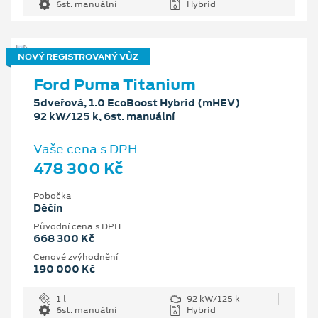
6st. manuální
Hybrid
NOVÝ REGISTROVANÝ VŮZ
Ford Puma Titanium
5dveřová, 1.0 EcoBoost Hybrid (mHEV)
92 kW/125 k, 6st. manuální
Vaše cena s DPH
478 300 Kč
Pobočka
Děčín
Původní cena s DPH
668 300 Kč
Cenové zvýhodnění
190 000 Kč
1 l
92 kW/125 k
6st. manuální
Hybrid