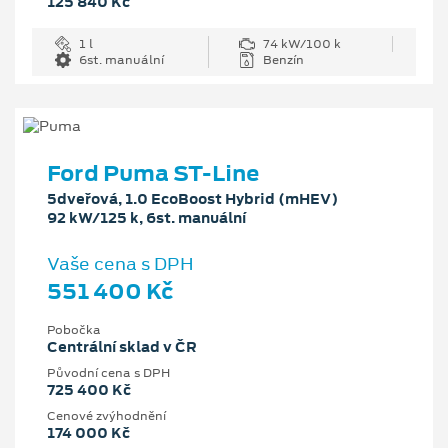
125 840 Kč
1 l
74 kW/100 k
6st. manuální
Benzín
Ford Puma ST-Line
5dveřová, 1.0 EcoBoost Hybrid (mHEV)
92 kW/125 k, 6st. manuální
Vaše cena s DPH
551 400 Kč
Pobočka
Centrální sklad v ČR
Původní cena s DPH
725 400 Kč
Cenové zvýhodnění
174 000 Kč