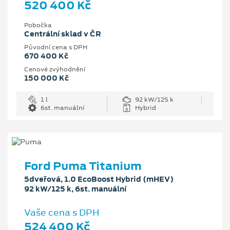
520 400 Kč
Pobočka
Centrální sklad v ČR
Původní cena s DPH
670 400 Kč
Cenové zvýhodnění
150 000 Kč
1 l
92 kW/125 k
6st. manuální
Hybrid
Ford Puma Titanium
5dveřová, 1.0 EcoBoost Hybrid (mHEV)
92 kW/125 k, 6st. manuální
Vaše cena s DPH
524 400 Kč