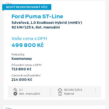
NOVÝ REGISTROVANÝ VŮZ
Ford Puma ST-Line
5dveřová, 1.0 EcoBoost Hybrid (mHEV)
92 kW/125 k, 6st. manuální
Vaše cena s DPH
499 800 Kč
Pobočka
Kosmonosy
Původní cena s DPH
713 800 Kč
Cenové zvýhodnění
214 000 Kč
1 l
92 kW/125 k
6st. manuální
Hybrid