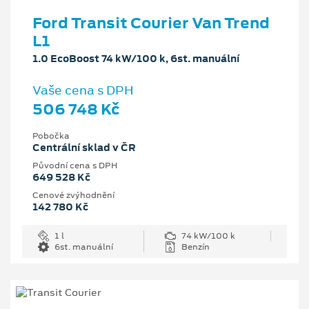
Ford Transit Courier Van Trend
L1
1.0 EcoBoost 74 kW/100 k, 6st. manuální
Vaše cena s DPH
506 748 Kč
Pobočka
Centrální sklad v ČR
Původní cena s DPH
649 528 Kč
Cenové zvýhodnění
142 780 Kč
1 l
74 kW/100 k
6st. manuální
Benzín