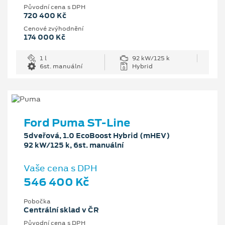
Původní cena s DPH
720 400 Kč
Cenové zvýhodnění
174 000 Kč
1 l
92 kW/125 k
6st. manuální
Hybrid
Ford Puma ST-Line
5dveřová, 1.0 EcoBoost Hybrid (mHEV)
92 kW/125 k, 6st. manuální
Vaše cena s DPH
546 400 Kč
Pobočka
Centrální sklad v ČR
Původní cena s DPH