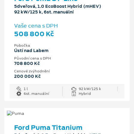
5dveřová, 1.0 EcoBoost Hybrid (mHEV)
92 kW/125 k, 6st. manuální
Vaše cena s DPH
508 800 Kč
Pobočka
Ústí nad Labem
Původní cena s DPH
708 800 Kč
Cenové zvýhodnění
200 000 Kč
1 l
92 kW/125 k
6st. manuální
Hybrid
Ford Puma Titanium