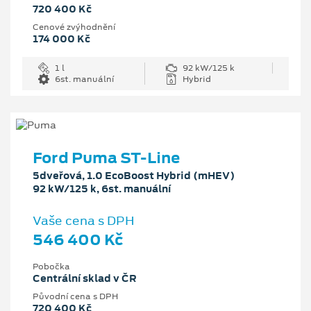
720 400 Kč
Cenové zvýhodnění
174 000 Kč
1 l
92 kW/125 k
6st. manuální
Hybrid
Ford Puma ST-Line
5dveřová, 1.0 EcoBoost Hybrid (mHEV)
92 kW/125 k, 6st. manuální
Vaše cena s DPH
546 400 Kč
Pobočka
Centrální sklad v ČR
Původní cena s DPH
720 400 Kč