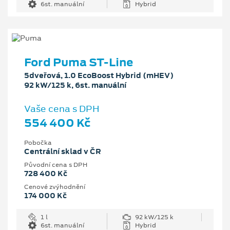
6st. manuální
Hybrid
Ford Puma ST-Line
5dveřová, 1.0 EcoBoost Hybrid (mHEV)
92 kW/125 k, 6st. manuální
Vaše cena s DPH
554 400 Kč
Pobočka
Centrální sklad v ČR
Původní cena s DPH
728 400 Kč
Cenové zvýhodnění
174 000 Kč
1 l
92 kW/125 k
6st. manuální
Hybrid