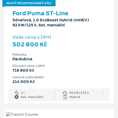
NOVÝ REGISTROVANÝ VŮZ
Ford Puma ST-Line
5dveřová, 1.0 EcoBoost Hybrid (mHEV)
92 kW/125 k, 6st. manuální
Vaše cena s DPH
502 800 Kč
Pobočka
Pardubice
Původní cena s DPH
716 800 Kč
Cenové zvýhodnění
214 000 Kč
1 l
92 kW/125 k
6st. manuální
Hybrid