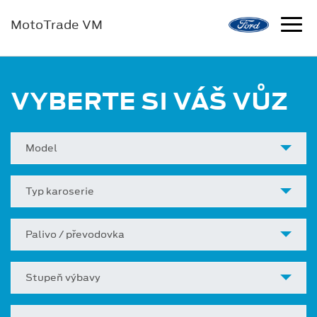
MotoTrade VM
VYBERTE SI VÁŠ VŮZ
Model
Typ karoserie
Palivo / převodovka
Stupeň výbavy