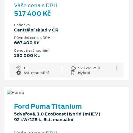
Vaše cena s DPH
517 400 Kč
Pobočka
Centrální sklad v ČR
Původní cena s DPH
667 400 Kč
Cenové zvýhodnění
150 000 Kč
1 l
92 kW/125 k
6st. manuální
Hybrid
Ford Puma Titanium
5dveřová, 1.0 EcoBoost Hybrid (mHEV)
92 kW/125 k, 6st. manuální