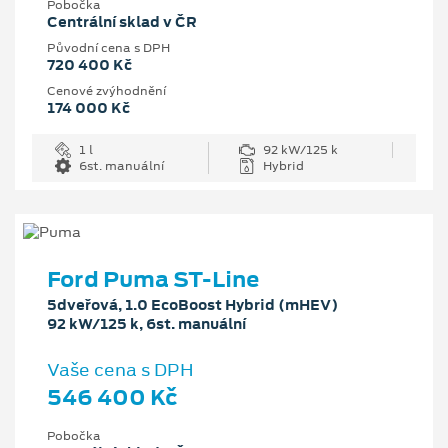
Pobočka
Centrální sklad v ČR
Původní cena s DPH
720 400 Kč
Cenové zvýhodnění
174 000 Kč
1 l
92 kW/125 k
6st. manuální
Hybrid
Ford Puma ST-Line
5dveřová, 1.0 EcoBoost Hybrid (mHEV)
92 kW/125 k, 6st. manuální
Vaše cena s DPH
546 400 Kč
Pobočka