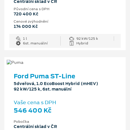
Centrální sklad v ČR
Původní cena s DPH
720 400 Kč
Cenové zvýhodnění
174 000 Kč
1 l
92 kW/125 k
6st. manuální
Hybrid
Ford Puma ST-Line
5dveřová, 1.0 EcoBoost Hybrid (mHEV)
92 kW/125 k, 6st. manuální
Vaše cena s DPH
546 400 Kč
Pobočka
Centrální sklad v ČR