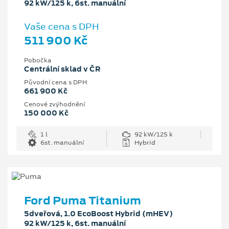
92 kW/125 k, 6st. manuální
Vaše cena s DPH
511 900 Kč
Pobočka
Centrální sklad v ČR
Původní cena s DPH
661 900 Kč
Cenové zvýhodnění
150 000 Kč
1 l
92 kW/125 k
6st. manuální
Hybrid
Ford Puma Titanium
5dveřová, 1.0 EcoBoost Hybrid (mHEV)
92 kW/125 k, 6st. manuální