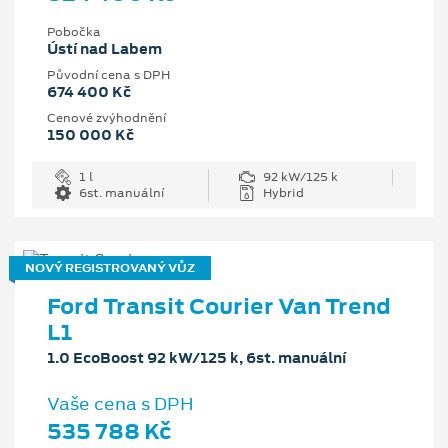
Pobočka
Ústí nad Labem
Původní cena s DPH
674 400 Kč
Cenové zvýhodnění
150 000 Kč
1 l
92 kW/125 k
6st. manuální
Hybrid
NOVÝ REGISTROVANÝ VŮZ
Ford Transit Courier Van Trend
L1
1.0 EcoBoost 92 kW/125 k, 6st. manuální
Vaše cena s DPH
535 788 Kč