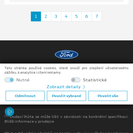
1
2
3
4
5
6
7
Tato stránka používá cookies, které slouží pro zlepšení uživatelského
Copyright ©2026 MotoTrade VM s.r.o.
zážitku, k analytice i cílení reklamy.
Obchodní podmínky
Nutné
Statistické
Zobrazit detaily
Ochrana osobních údajů
Odmítnout
Povolit vybrané
Povolit vše
Prohlášení o zpracování údajů konečných zákazníků
[1]
Dodací lhůta se může lišit v závislosti na konkrétní specifikaci.
Bližší informace u prodejce