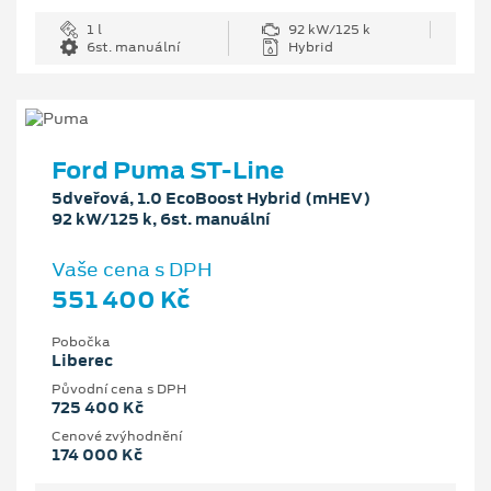
1 l
92 kW/125 k
6st. manuální
Hybrid
Ford Puma ST-Line
5dveřová, 1.0 EcoBoost Hybrid (mHEV)
92 kW/125 k, 6st. manuální
Vaše cena s DPH
551 400 Kč
Pobočka
Liberec
Původní cena s DPH
725 400 Kč
Cenové zvýhodnění
174 000 Kč