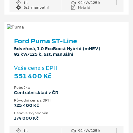
1 l
92 kW/125 k
6st. manuální
Hybrid
Ford Puma ST-Line
5dveřová, 1.0 EcoBoost Hybrid (mHEV)
92 kW/125 k, 6st. manuální
Vaše cena s DPH
551 400 Kč
Pobočka
Centrální sklad v ČR
Původní cena s DPH
725 400 Kč
Cenové zvýhodnění
174 000 Kč
1 l
92 kW/125 k