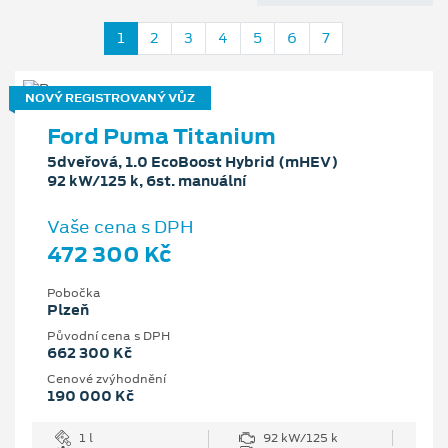
1
2
3
4
5
6
7
NOVÝ REGISTROVANÝ VŮZ
Ford Puma Titanium
5dveřová, 1.0 EcoBoost Hybrid (mHEV)
92 kW/125 k, 6st. manuální
Vaše cena s DPH
472 300 Kč
Pobočka
Plzeň
Původní cena s DPH
662 300 Kč
Cenové zvýhodnění
190 000 Kč
1 l
92 kW/125 k