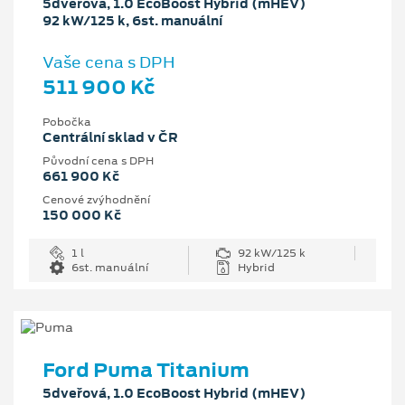
5dveřová, 1.0 EcoBoost Hybrid (mHEV)
92 kW/125 k, 6st. manuální
Vaše cena s DPH
511 900 Kč
Pobočka
Centrální sklad v ČR
Původní cena s DPH
661 900 Kč
Cenové zvýhodnění
150 000 Kč
1 l
92 kW/125 k
6st. manuální
Hybrid
Ford Puma Titanium
5dveřová, 1.0 EcoBoost Hybrid (mHEV)