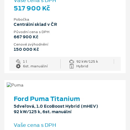
Vaše cena s DPH
517 900 Kč
Pobočka
Centrální sklad v ČR
Původní cena s DPH
667 900 Kč
Cenové zvýhodnění
150 000 Kč
1 l
92 kW/125 k
6st. manuální
Hybrid
Ford Puma Titanium
5dveřová, 1.0 EcoBoost Hybrid (mHEV)
92 kW/125 k, 6st. manuální
Vaše cena s DPH