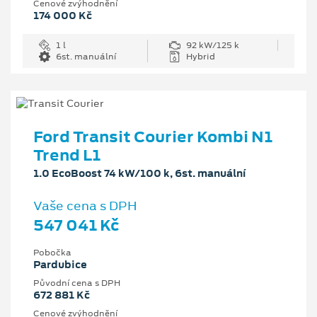
Cenové zvýhodnění
174 000 Kč
1 l
92 kW/125 k
6st. manuální
Hybrid
Ford Transit Courier Kombi N1
Trend L1
1.0 EcoBoost 74 kW/100 k, 6st. manuální
Vaše cena s DPH
547 041 Kč
Pobočka
Pardubice
Původní cena s DPH
672 881 Kč
Cenové zvýhodnění