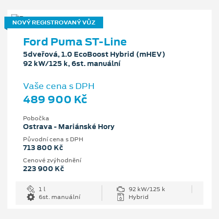
NOVÝ REGISTROVANÝ VŮZ
Ford Puma ST-Line
5dveřová, 1.0 EcoBoost Hybrid (mHEV)
92 kW/125 k, 6st. manuální
Vaše cena s DPH
489 900 Kč
Pobočka
Ostrava - Mariánské Hory
Původní cena s DPH
713 800 Kč
Cenové zvýhodnění
223 900 Kč
1 l
92 kW/125 k
6st. manuální
Hybrid