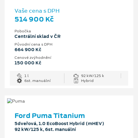
Vaše cena s DPH
514 900 Kč
Pobočka
Centrální sklad v ČR
Původní cena s DPH
664 900 Kč
Cenové zvýhodnění
150 000 Kč
1 l
92 kW/125 k
6st. manuální
Hybrid
Ford Puma Titanium
5dveřová, 1.0 EcoBoost Hybrid (mHEV)
92 kW/125 k, 6st. manuální