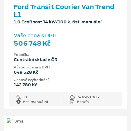
Ford Transit Courier Van Trend
L1
1.0 EcoBoost 74 kW/100 k, 6st. manuální
Vaše cena s DPH
506 748 Kč
Pobočka
Centrální sklad v ČR
Původní cena s DPH
649 528 Kč
Cenové zvýhodnění
142 780 Kč
1 l
74 kW/100 k
6st. manuální
Benzín