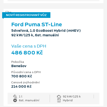
NOVÝ REGISTROVANÝ VŮZ
Ford Puma ST-Line
5dveřová, 1.0 EcoBoost Hybrid (mHEV)
92 kW/125 k, 6st. manuální
Vaše cena s DPH
486 800 Kč
Pobočka
Benešov
Původní cena s DPH
700 800 Kč
Cenové zvýhodnění
214 000 Kč
1 l
92 kW/125 k
6st. manuální
Hybrid