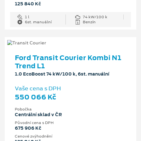
125 840 Kč
1 l
74 kW/100 k
6st. manuální
Benzín
Ford Transit Courier Kombi N1
Trend L1
1.0 EcoBoost 74 kW/100 k, 6st. manuální
Vaše cena s DPH
550 066 Kč
Pobočka
Centrální sklad v ČR
Původní cena s DPH
675 906 Kč
Cenové zvýhodnění