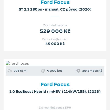
Ford Focus
ST 2,3 280ps - manual, CZ původ (2020)
Zvýhodněná cena
529 000 Kč
Cenové zvýhodnění
49 000 Kč
998 ccm
9 000 km
automatická
Ford Focus
1.0 EcoBoost Hybrid ( mHEV ) 114kW/155k (2025)
Zvýhodněná cena s DPH