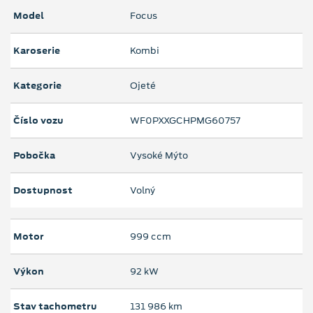
Model
Focus
Karoserie
Kombi
Kategorie
Ojeté
Číslo vozu
WF0PXXGCHPMG60757
Pobočka
Vysoké Mýto
Dostupnost
Volný
Motor
999 ccm
Výkon
92 kW
Stav tachometru
131 986 km