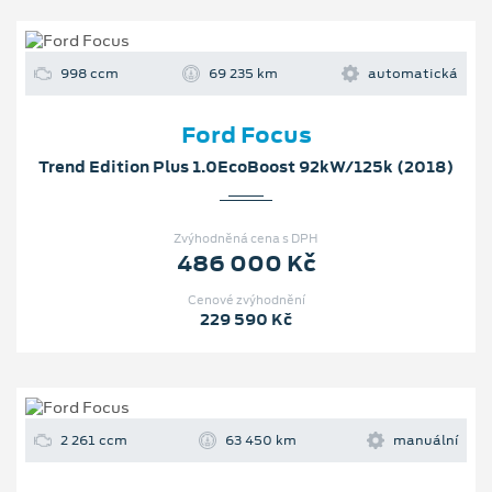
998 ccm
69 235 km
automatická
Ford Focus
Trend Edition Plus 1.0EcoBoost 92kW/125k (2018)
Zvýhodněná cena s DPH
486 000 Kč
Cenové zvýhodnění
229 590 Kč
2 261 ccm
63 450 km
manuální