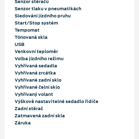
Senzor stěračů
Senzor tlaku v pneumatikách
Sledování jízdního pruhu
Start/Stop systém
Tempomat
Tónovaná skla
USB
Venkovní teploměr
Volba jízdního režimu
Vyhřívaná sedadla
Vyhřívaná zrcátka
Vyhřívané zadní sklo
Vyhřívané čelní sklo
Vyhřívaný volant
Výškově nastavitelné sedadlo řidiče
Zadní stěrač
Zatmavená zadní skla
Záruka