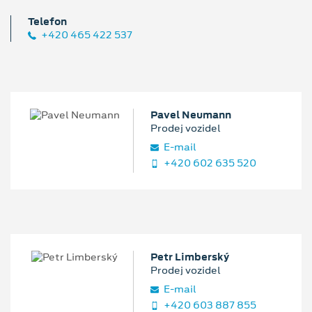
Telefon
+420 465 422 537
Pavel Neumann
Prodej vozidel
E‑mail
+420 602 635 520
Petr Limberský
Prodej vozidel
E‑mail
+420 603 887 855