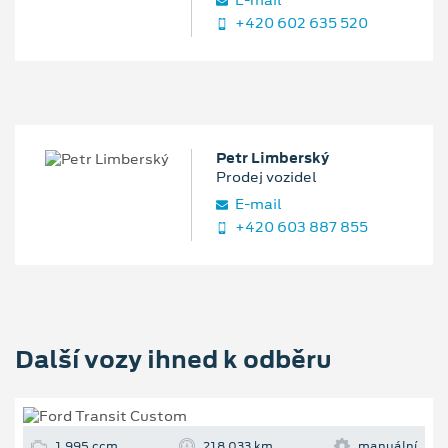
+420 602 635 520
Petr Limberský
Prodej vozidel
E‑mail
+420 603 887 855
Další vozy ihned k odběru
1 995 ccm
218 033 km
manuální