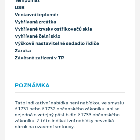
Tempomat
USB
Venkovní teploměr
Vyhřívaná zrcátka
Vyhřívané trysky ostřikovačů skla
Vyhřívané čelní sklo
Výškově nastavitelné sedadlo řidiče
Záruka
Závěsné zařízení v TP
POZNÁMKA
Tato indikativní nabídka není nabídkou ve smyslu
§ 1731 nebo § 1732 občanského zákoníku, ani se
nejedná o veřejný příslib dle § 1733 občanského
zákoníku. Z této indikativní nabídky nevzniká
nárok na uzavření smlouvy.