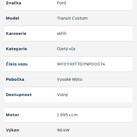
Značka
Ford
Model
Transit Custom
Karoserie
skříň
Kategorie
Ojetý vůz
Číslo vozu
WF0YXXTTGYNP00074
Pobočka
Vysoké Mýto
Dostupnost
Volný
Motor
1 995 ccm
Výkon
96 kW