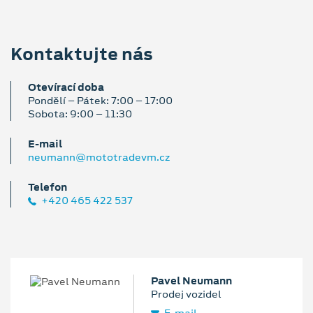
Kontaktujte nás
Otevírací doba
Pondělí – Pátek: 7:00 – 17:00
Sobota: 9:00 – 11:30
E‑mail
neumann@mototradevm.cz
Telefon
+420 465 422 537
Pavel Neumann
Prodej vozidel
E‑mail