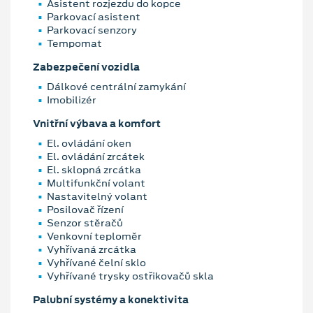
Asistent rozjezdu do kopce
Parkovací asistent
Parkovací senzory
Tempomat
Zabezpečení vozidla
Dálkové centrální zamykání
Imobilizér
Vnitřní výbava a komfort
El. ovládání oken
El. ovládání zrcátek
El. sklopná zrcátka
Multifunkční volant
Nastavitelný volant
Posilovač řízení
Senzor stěračů
Venkovní teploměr
Vyhřívaná zrcátka
Vyhřívané čelní sklo
Vyhřívané trysky ostřikovačů skla
Palubní systémy a konektivita