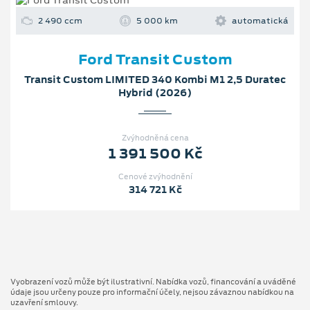
2 490 ccm
5 000 km
automatická
Ford Transit Custom
Transit Custom LIMITED 340 Kombi M1 2,5 Duratec
Hybrid (2026)
Zvýhodněná cena
1 391 500 Kč
Cenové zvýhodnění
314 721 Kč
Vyobrazení vozů může být ilustrativní. Nabídka vozů, financování a uváděné
údaje jsou určeny pouze pro informační účely, nejsou závaznou nabídkou na
uzavření smlouvy.