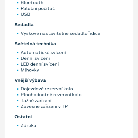
Bluetooth
Palubní počítač
USB
Sedadla
Výškově nastavitelné sedadlo řidiče
Světelná technika
Automatické svícení
Denní svícení
LED denní svícení
Mlhovky
Vnější výbava
Dojezdové rezervní kolo
Plnohodnotné rezervní kolo
Tažné zařízení
Závěsné zařízení v TP
Ostatní
Záruka