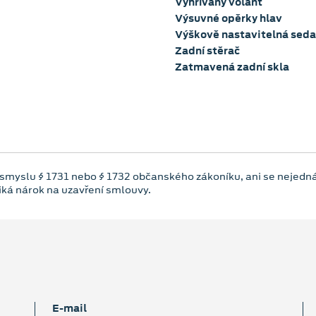
Vyhřívaný volant
Výsuvné opěrky hlav
Výškově nastavitelná seda
Zadní stěrač
Zatmavená zadní skla
 smyslu § 1731 nebo § 1732 občanského zákoníku, ani se nejedná
niká nárok na uzavření smlouvy.
E‑mail