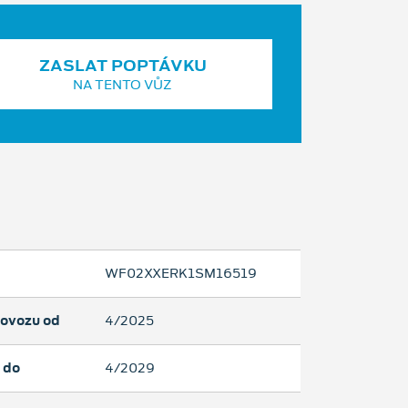
ZASLAT POPTÁVKU
NA TENTO VŮZ
WF02XXERK1SM16519
rovozu od
4/2025
 do
4/2029