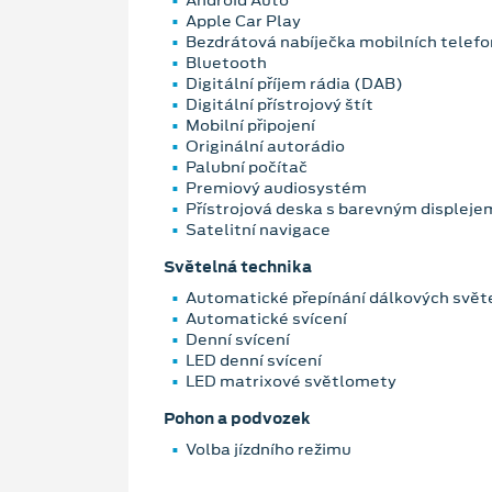
Android Auto
Apple Car Play
Bezdrátová nabíječka mobilních telefo
Bluetooth
Digitální příjem rádia (DAB)
Digitální přístrojový štít
Mobilní připojení
Originální autorádio
Palubní počítač
Premiový audiosystém
Přístrojová deska s barevným displeje
Satelitní navigace
Světelná technika
Automatické přepínání dálkových svět
Automatické svícení
Denní svícení
LED denní svícení
LED matrixové světlomety
Pohon a podvozek
Volba jízdního režimu