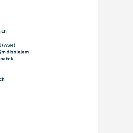
ích
l (ASR)
ným displejem
značek
ch