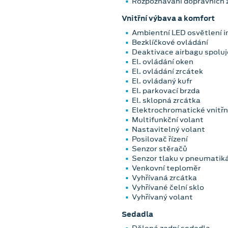
Rozpoznávání dopravních 
Vnitřní výbava a komfort
Ambientní LED osvětlení i
Bezklíčkové ovládání
Deaktivace airbagu spolu
El. ovládání oken
El. ovládání zrcátek
El. ovládaný kufr
El. parkovací brzda
El. sklopná zrcátka
Elektrochromatické vnitřn
Multifunkční volant
Nastavitelný volant
Posilovač řízení
Senzor stěračů
Senzor tlaku v pneumatik
Venkovní teploměr
Vyhřívaná zrcátka
Vyhřívané čelní sklo
Vyhřívaný volant
Sedadla