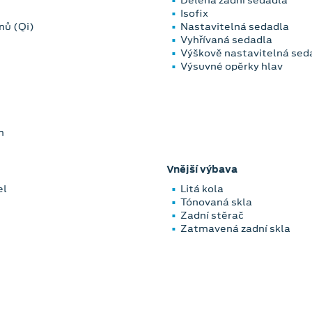
Dělená zadní sedadla
Isofix
nů (Qi)
Nastavitelná sedadla
Vyhřívaná sedadla
Výškově nastavitelná sed
Výsuvné opěrky hlav
m
Vnější výbava
el
Litá kola
Tónovaná skla
Zadní stěrač
Zatmavená zadní skla