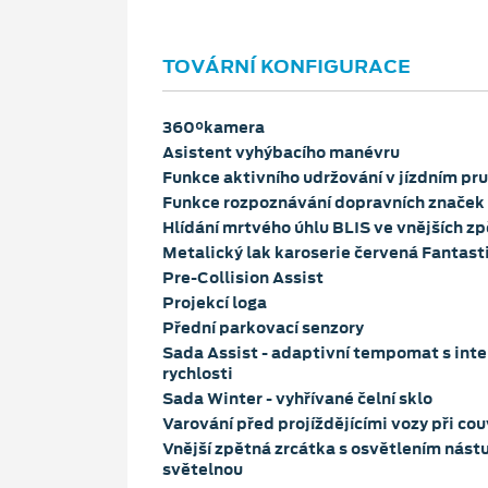
TOVÁRNÍ KONFIGURACE
360°kamera
Asistent vyhýbacího manévru
Funkce aktivního udržování v jízdním p
Funkce rozpoznávání dopravních značek
Hlídání mrtvého úhlu BLIS ve vnějších z
Metalický lak karoserie červená Fantast
Pre-Collision Assist
Projekcí loga
Přední parkovací senzory
Sada Assist - adaptivní tempomat s int
rychlosti
Sada Winter - vyhřívané čelní sklo
Varování před projíždějícími vozy při co
Vnější zpětná zrcátka s osvětlením nást
světelnou