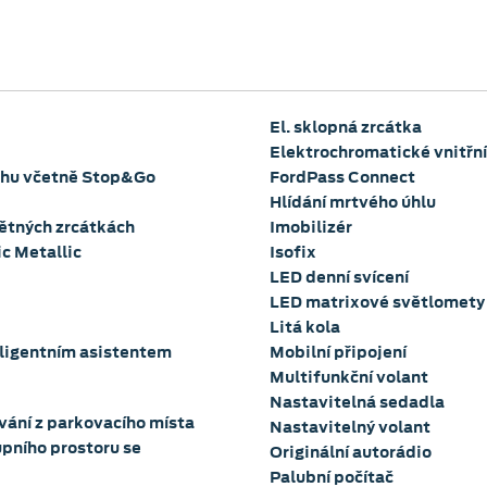
El. sklopná zrcátka
Elektrochromatické vnitřní
ruhu včetně Stop&Go
FordPass Connect
Hlídání mrtvého úhlu
pětných zrcátkách
Imobilizér
ic Metallic
Isofix
LED denní svícení
LED matrixové světlomety
Litá kola
eligentním asistentem
Mobilní připojení
Multifunkční volant
Nastavitelná sedadla
uvání z parkovacího místa
Nastavitelný volant
upního prostoru se
Originální autorádio
Palubní počítač