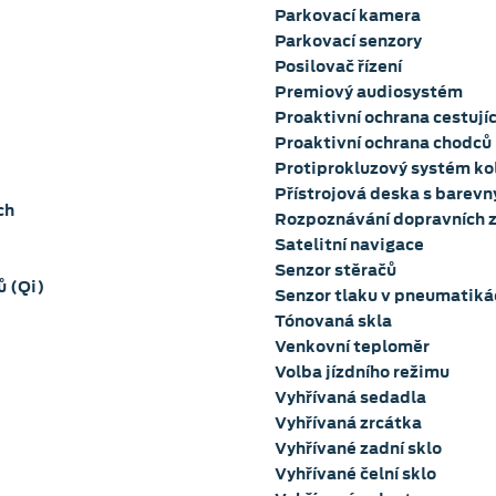
Parkovací kamera
Parkovací senzory
Posilovač řízení
Premiový audiosystém
Proaktivní ochrana cestujíc
Proaktivní ochrana chodců
Protiprokluzový systém ko
Přístrojová deska s barev
ch
Rozpoznávání dopravních 
Satelitní navigace
Senzor stěračů
ů (Qi)
Senzor tlaku v pneumatiká
Tónovaná skla
Venkovní teploměr
Volba jízdního režimu
Vyhřívaná sedadla
Vyhřívaná zrcátka
Vyhřívané zadní sklo
Vyhřívané čelní sklo