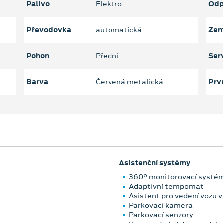
Palivo
Elektro
Odp
Převodovka
automatická
Zem
Pohon
Přední
Serv
Barva
Červená metalická
Prvn
Asistenční systémy
360° monitorovací systé
Adaptivní tempomat
Asistent pro vedení vozu v 
Parkovací kamera
Parkovací senzory