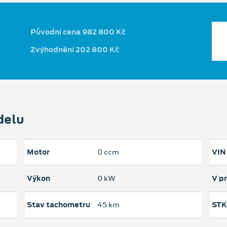
Původní cena 982 800 Kč
Zvýhodnění 202 800 Kč
delu
Motor
0 ccm
VIN
Výkon
0 kW
V p
Stav tachometru
45 km
STK