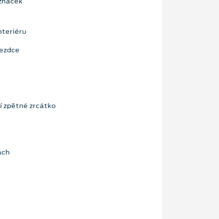
značek
nteriéru
jezdce
í zpětné zrcátko
ách