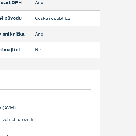
očet DPH
Ano
ě původu
Česká republika
isní knížka
Ano
í majitel
Ne
m (AVM)
jízdních pruzích