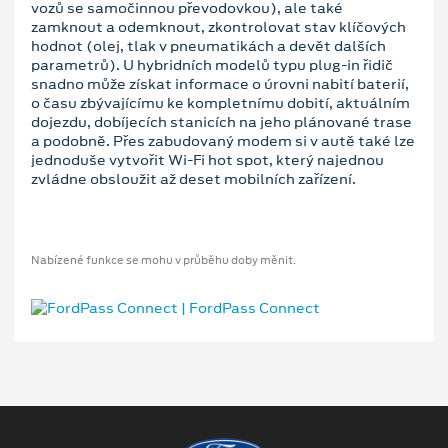
vozů se samočinnou převodovkou), ale také
zamknout a odemknout, zkontrolovat stav klíčových
hodnot (olej, tlak v pneumatikách a devět dalších
parametrů). U hybridních modelů typu plug-in řidič
snadno může získat informace o úrovni nabití baterií,
o času zbývajícímu ke kompletnímu dobití, aktuálním
dojezdu, dobíjecích stanicích na jeho plánované trase
a podobně. Přes zabudovaný modem si v autě také lze
jednoduše vytvořit Wi-Fi hot spot, který najednou
zvládne obsloužit až deset mobilních zařízení.
Nabízené funkce se mohu v průběhu doby měnit.