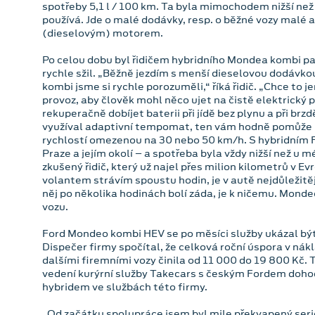
spotřeby 5,1 l / 100 km. Ta byla mimochodem nižší než
používá. Jde o malé dodávky, resp. o běžné vozy malé a
(dieselovým) motorem.
Po celou dobu byl řidičem hybridního Mondea kombi pa
rychle sžil. „Běžně jezdím s menší dieselovou dodávk
kombi jsme si rychle porozuměli,“ říká řidič. „Chce to j
provoz, aby člověk mohl něco ujet na čistě elektrický
rekuperačně dobíjet baterii při jídě bez plynu a při br
využíval adaptivní tempomat, ten vám hodně pomůže 
rychlostí omezenou na 30 nebo 50 km/h. S hybridním 
Praze a jejím okolí – a spotřeba byla vždy nižší než u 
zkušený řidič, který už najel přes milion kilometrů v Ev
volantem strávím spoustu hodin, je v autě nejdůležitěj
něj po několika hodinách bolí záda, je k ničemu. Monde
vozu.
Ford Mondeo kombi HEV se po měsíci služby ukázal být
Dispečer firmy spočítal, že celková roční úspora v nák
dalšími firemními vozy činila od 11 000 do 19 800 Kč. T
vedení kurýrní služby Takecars s českým Fordem doho
hybridem ve službách této firmy.
„Od začátku spolupráce jsem byl mile překvapený serió