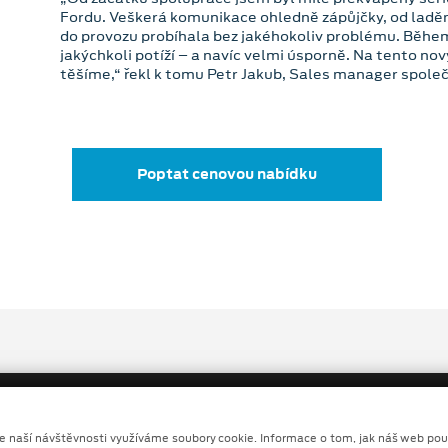
Fordu. Veškerá komunikace ohledně zápůjčky, od laděn
do provozu probíhala bez jakéhokoliv problému. Běh
jakýchkoli potíží – a navíc velmi úsporně. Na tento nový
těšíme,“ řekl k tomu Petr Jakub, Sales manager spole
Poptat cenovou nabídku
ze naší návštěvnosti využíváme soubory cookie. Informace o tom, jak náš web pou