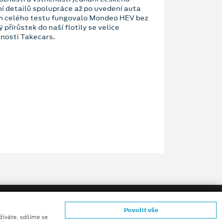
í detailů spolupráce až po uvedení auta
em celého testu fungovalo Mondeo HEV bez
 přírůstek do naší flotily se velice
čnosti Takecars.
Povolit vše
žíváte, sdílíme se