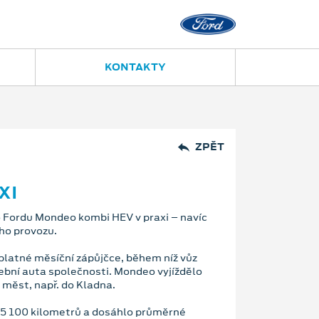
KONTAKTY
ZPĚT
XI
o Fordu Mondeo kombi HEV v praxi – navíc
ho provozu.
platné měsíční zápůjčce, během níž vůz
žební auta společnosti. Mondeo vyjíždělo
 měst, např. do Kladna.
5 100 kilometrů a dosáhlo průměrné