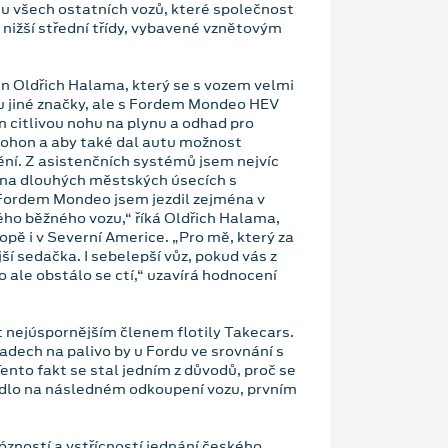
 u všech ostatních vozů, které společnost
 nižší střední třídy, vybavené vznětovým
n Oldřich Halama, který se s vozem velmi
ou jiné značky, ale s Fordem Mondeo HEV
en citlivou nohu na plynu a odhad pro
 pohon a aby také dal autu možnost
zdění. Z asistenčních systémů jsem nejvíc
na dlouhých městských úsecích s
Fordem Mondeo jsem jezdil zejména v
mého běžného vozu,“ říká Oldřich Halama,
ropě i v Severní Americe. „Pro mě, který za
ší sedačka. I sebelepší vůz, pokud vás z
o ale obstálo se ctí,“ uzavírá hodnocení
 nejúspornějším členem flotily Takecars.
ladech na palivo by u Fordu ve srovnání s
ento fakt se stal jedním z důvodů, proč se
dlo na následném odkoupení vozu, prvním
zností a vstřícností jednání českého