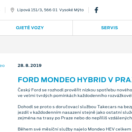
8
Lipová 151/3, 566 01 Vysoké Mýto
OJETÉ VOZY
SERVIS
28. 8. 2019
FORD MONDEO HYBRID V PRA
Český Ford se rozhodl prověřit nízkou spotřebu novéh
ve velmi tvrdých pomínkách každodenního rozvážkové
Dohodl se proto s doručovací službou Takecars na bez
jezdil v každodenním nasazení stejně jako ostatní slu
zejména na trasy po Praze nebo do nepříliš vzdálených
Během své měsíční služby najelo Mondeo HEV celkem 