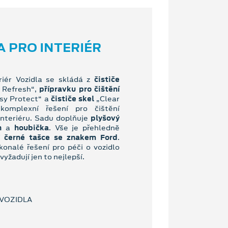
A PRO INTERIÉR
eriér Vozidla se skládá z
čističe
 Refresh“,
přípravku pro čištění
sy Protect“ a
čističe skel
„Clear
komplexní řešení pro čištění
interiéru. Sadu doplňuje
plyšový
n
a
houbička
. Vše je přehledně
í
černé tašce se znakem Ford
.
okonalé řešení pro péči o vozidlo
yžadují jen to nejlepší.