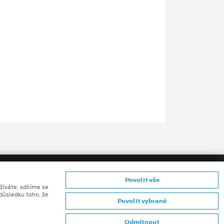
Povolit vše
žíváte, sdílíme se
 důsledku toho, že
Povolit vybrané
ů konečných zákazníků
Odmítnout