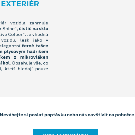
 EXTERIÉR
iér vozidla zahrnuje
h Shine“,
čistič na sklo
ive Colour“. Je vhodná
vozidlu lesk jako v
elegantní
černé tašce
m plyšovým hadříkem
íkem z mikrovláken
í kol
. Obsahuje vše, co
i, kteří hledají pouze
Neváhejte si poslat poptávku nebo nás navštívit na pobočce