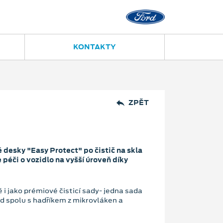
KONTAKTY
ZPĚT
 desky "Easy Protect" po čistič na skla
péči o vozidlo na vyšší úroveň díky
 i jako prémiové čisticí sady- jedna sada
rd spolu s hadříkem z mikrovláken a