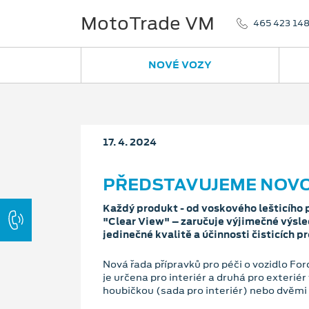
MotoTrade VM
465 423 14
NOVÉ VOZY
17. 4. 2024
PŘEDSTAVUJEME NOVOU
Každý produkt - od voskového lešticího p
"Clear View" – zaručuje výjimečné výsled
jedinečné kvalitě a účinnosti čisticích p
Nová řada přípravků pro péči o vozidlo For
je určena pro interiér a druhá pro exterié
houbičkou (sada pro interiér) nebo dvěmi 