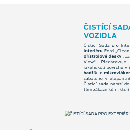
ČISTÍCÍ SAD
VOZIDLA
Čistící Sada pro Int
interiéru
Ford „Clean
přístrojové desky
„Ea
View“. Představuje 
jakéhokoli povrchu v 
hadřík z mikrovláke
zabaleno v elegantn
Čisticí sada nabízí d
těm zákazníkům, kteří v