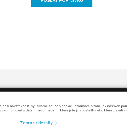
POSLAT POPTÁVKU
ze naší návštěvnosti využíváme soubory cookie. Informace o tom, jak náš web pou
u zkombinovat s dalšími informacemi, které jste jim poskytli nebo které získali v
Copyright ©2026 MotoTrade VM s.r.o.
Zobrazit detaily
Ochrana osobních údajů
Prohlášení o zpracování údaj