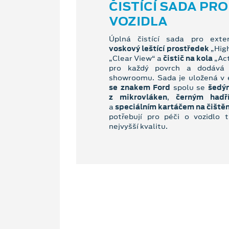
ČISTÍCÍ SADA PRO
VOZIDLA
Úplná čistící sada pro exter
voskový leštící prostředek
„Hig
„Clear View“ a
čistič na kola
„Act
pro každý povrch a dodává 
showroomu. Sada je uložená v 
se znakem Ford
spolu se
šedý
z mikrovláken
,
černým hadř
a
speciálním kartáčem na čištěn
potřebují pro péči o vozidlo t
nejvyšší kvalitu.