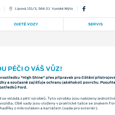
8
Lipová 151/3, 566 01 Vysoké Mýto
OJETÉ VOZY
SERVIS
 PÉČI O VÁŠ VŮZ!
rostředku "High Shine" přes přípravek pro čištění přístrojové
ky a současně zajišťuje ochranu jakéhokoli povrchu. Posuňte 
rostředků Ford.
d se skládá z pěti výrobků. Tyto výrobky jsou nabízeny jednotlivě
r vozidla. Obě sady jsou uloženy v praktické tašce se znakem Fo
hadříky z mikrovláken a kartáčem (sada pro exteriér).