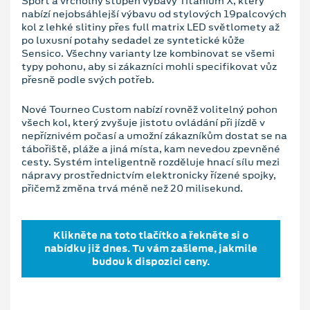
Sport a vrcholný stupeň výbavy Titanium X, který
nabízí nejobsáhlejší výbavu od stylových 19palcových
kol z lehké slitiny přes full matrix LED světlomety až
po luxusní potahy sedadel ze syntetické kůže
Sensico. Všechny varianty lze kombinovat se všemi
typy pohonu, aby si zákazníci mohli specifikovat vůz
přesně podle svých potřeb.
Nové Tourneo Custom nabízí rovněž volitelný pohon
všech kol, který zvyšuje jistotu ovládání při jízdě v
nepříznivém počasí a umožní zákazníkům dostat se na
tábořiště, pláže a jiná místa, kam nevedou zpevněné
cesty. Systém inteligentně rozděluje hnací sílu mezi
nápravy prostřednictvím elektronicky řízené spojky,
přičemž změna trvá méně než 20 milisekund.
Klikněte na toto tlačítko a řekněte si o
nabídku již dnes. Tu vám zašleme, jakmile
budou k dispozici ceny.