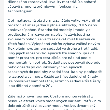
dílenského zpracování i kvality materiálů a bohaté
výbavě s mnoha prémiovými funkcemi a
technologiemi.
Optimalizovaná platforma zajišťuje velkorysý vnitřní
prostor, ať už se jedná o plně elektrický, PHEV nebo
spalovací pohon. Standardní modely i modely s
prodlouženým rozvorem nabízejí v závislosti na
zvoleném pohonu a verzi až devět míst k sezení ve
třech řadách. Vylepšená vnitřní výbava začíná novým
flexibilním systémem sedadel ve druhé a třetí řadě.
Díky jejich uložení v kolejnicích lze snadno upravit
poměr prostoru pro cestující a pro náklad podle
momentálních potřeb. Sedadla se posouvají dopředu
nebo dozadu po vroubkovaných kolejnicích
zasazených do podlahy v zadní části kabiny, popřípadě
je lze zcela vyjmout. Každé ze tří sedadel druhé řady
lze posouvat samostatně, zatímco sedadla třetí řady
jsou dělená v poměru 2:1.
Zájemci o nové Tourneo Custom mohou vybírat z
několika atraktivních modelových variant. Patří k nim
dobrodružně stylizovaný model Active, dynamický