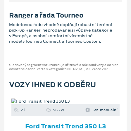
Ranger a řada Tourneo
Modelovou řadu vhodně doplňují robustní terénní
pick-up Ranger, neprodávanější vůz své kategorie
v Evropě, a osobní komfortní vícemístné
modelyTourneo Connect a Tourneo Custom.
Sledovaný segment vozu zahrnuje užitkové a nákladní vozy a od nich
odvozené osobní verze v kategoriích N1, N2, M1, M2, v roce 2021.
VOZY IHNED K ODBĚRU
2 l
96 kW
6st. manuální
Ford Transit Trend 350 L3