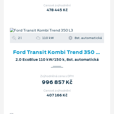
Cenové zvýhodnění
478 445 Kč
2 l
110 kW
8st. automatická
Ford Transit Kombi Trend 350 L3
2.0 EcoBlue 110 kW/150 k, 8st. automatická
Zvýhodněná cena s DPH
996 857 Kč
Cenové zvýhodnění
407 166 Kč