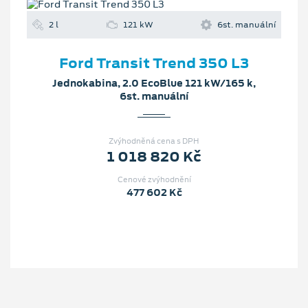
2 l
121 kW
6st. manuální
Ford Transit Trend 350 L3
Jednokabina, 2.0 EcoBlue 121 kW/165 k,
6st. manuální
Zvýhodněná cena s DPH
1 018 820 Kč
Cenové zvýhodnění
477 602 Kč