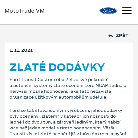
MotoTrade VM
ZPĚT
1. 11. 2021
ZLATÉ DODÁVKY
Ford Transit Custom obdržel za své pokročilé
asistenční systémy zlaté ocenění Euro NCAP. Jedná o
nejvyšší možné hodnocení, jaké tato nezávislá
organizace užitkovým automobilům uděluje.
Ford se tak stává jediným výrobcem, jehož dodávky
byly oceněny „zlatem“ v kategoriích nosnosti do
jedné i do dvou tun, a zároveň jediným, který nabízí
více než jeden model s tímto hodnocením. Větší
Transit získal zlaté ocenění již v loňském roce a pyšní