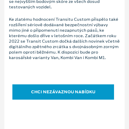
se nejvyšším bodovým skóre ze všech dosud
testovaných vozidel.
Ke zlatému hodnocení Transitu Custom přispělo také
rozšíření sériově dodávané bezpečnostní výbavy
mimo jiné o připomenutí nezapnutých pásů, ke
kterému došlo dříve v letošním roce. Začátkem roku
2022 se Transit Custom dočká dalších novinek včetně
digitálního zpětného zrcátka s dvojnásobným zorným
polem oproti běžnému. K dispozici bude pro
karosářské varianty Van, Kombi Van i Kombi M1.
CHCI NEZÁVAZNOU NABÍDKU