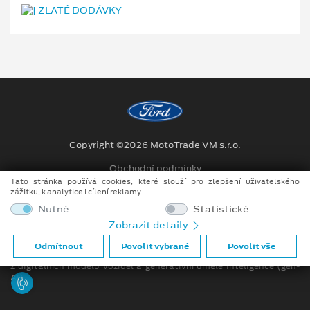
Copyright ©2026 MotoTrade VM s.r.o.
Obchodní podmínky
Tato stránka používá cookies, které slouží pro zlepšení uživatelského
Ochrana osobních údajů
zážitku, k analytice i cílení reklamy.
Nutné
Statistické
Prohlášení o zpracování údajů konečných zákazníků
Zobrazit detaily
Při tvorbě videí a obrázků na tomto webu je využíváno kombinace
Odmítnout
Povolit vybrané
Povolit vše
tradičních fotografií či videí, počítačem generovaných snímků (CGI)
z digitálních modelů vozidel a generativní umělé inteligence (gen-
AI).