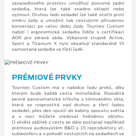
zavazadlového prostoru umožňují posuvná zadní
sedadla, která lze také snadno sklopit nebo
vyjmout. Druhou řadu sedadel lze také otočit proti
směru jízdy a umožnit tak cestujícím přirozenou
konverzaci po celou dobu jízdy. Tourneo Custom
nabízí i ergonomická sedadla řidiče s certifikací
AGR pro zdravá záda. Výbavové stupně Active,
Sport a Titanium X nyní obsahují standardně tři
samostaná sedadle ve třetí řadě.
PRÉMIOVÉ PRVKY
Tourneo Custom má v nabídce řadu prvků, díky
kterým bude každá cesta mimořádná. Rozsáhlá
pevná panoramatická střecha z tónovaného skla,
která se rozprostírá nad druhou a třetí řadou
sedadel, přes den vpustí do kabiny spoustu světla
a v noci můžete sledovat hvězdnou oblohu.
O skvělý zážitek z cesty se dále postarají například
prémiový audiosystém B&O s 15 reproduktory vč.
subwooferu a o pohodlí cestujících na sedadlech ve