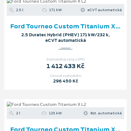
2.5 l
171 kW
eCVT automatická
Ford Tourneo Custom Titanium X L2
2.5 Duratec Hybrid (PHEV) 171 kW/232 k,
eCVT automatická
Zvýhodněná cena s DPH
1 412 433 Kč
Cenové zvýhodnění
296 450 Kč
2 l
125 kW
8st. automatická
Ford Tourneo Custom Titanium X L2