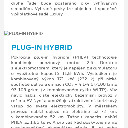
druhé řadě bude postaráno díky vyhřívaným
sedadlům. Vybrané prvky lze objednat i společně
v příplatkové sadě Luxury.
PLUG-IN HYBRID
Pokročilá plug-in hybridní (PHEV) technologie
kombinuje benzínový motor 2.5 Duratec
s elektromotorem, který je napájen z akumulátoru
o využitelné kapacitě 11,8 kWh. Výsledkem je
kombinovaný výkon 171 kW (232 k) při nízké
spotřebě paliva a emisích CO
– 4,1-4,6 l/100 km a
2
93-105 g/km (v kombinovaném cyklu WLTP). Vůz
navíc nabízí čistě elektrický bezemisní provoz v
režimu EV Nyní a umožňuje atraktivní nízkorizikový
vstup do světa elektromobility. V městském
provozu nabízí dojezd na elektřinu až 72 km,
v kombinovaném 52 km. Tažnou kapacitu nabízí
PHEV až 1,85 tuny. A pro váš klid poskytujeme na
vysokonapěťový akumulátor záruku 8 let nebo