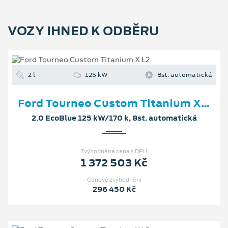
VOZY IHNED K ODBĚRU
2 l
125 kW
8st. automatická
Ford Tourneo Custom Titanium X L2
2.0 EcoBlue 125 kW/170 k, 8st. automatická
Zvýhodněná cena s DPH
1 372 503 Kč
Cenové zvýhodnění
296 450 Kč