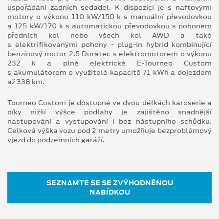
uspořádání zadních sedadel. K dispozici je s naftovými
motory o výkonu 110 kW/150 k s manuální převodovkou
a 125 kW/170 k s automatickou převodovkou s pohonem
předních kol nebo všech kol AWD a také
s elektrifikovanými pohony - plug-in hybrid kombinující
benzínový motor 2.5 Duratec s elektromotorem o výkonu
232 k a plně elektrické E-Tourneo Custom
s akumulátorem o využitelé kapacitě 71 kWh a dojezdem
až 338 km.
Tourneo Custom je dostupné ve dvou délkách karoserie a
díky nižší výšce podlahy je zajištěno snadnější
nastupování a vystupování i bez nástupního schůdku.
Celková výška vozu pod 2 metry umožňuje bezproblémový
vjezd do podzemních garáží.
SEZNAMTE SE SE ZVÝHODNĚNOU
NABÍDKOU