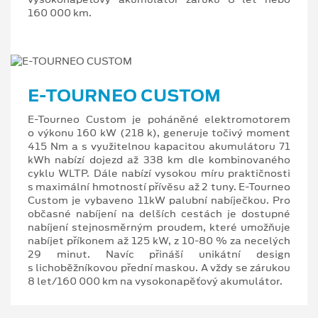
160 000 km.
E-TOURNEO CUSTOM
E-Tourneo Custom je poháněné elektromotorem
o výkonu 160 kW (218 k), generuje točivý moment
415 Nm a s využitelnou kapacitou akumulátoru 71
kWh nabízí dojezd až 338 km dle kombinovaného
cyklu WLTP. Dále nabízí vysokou míru praktičnosti
s maximální hmotností přívěsu až 2 tuny. E-Tourneo
Custom je vybaveno 11kW palubní nabíječkou. Pro
občasné nabíjení na delších cestách je dostupné
nabíjení stejnosměrným proudem, které umožňuje
nabíjet příkonem až 125 kW, z 10-80 % za necelých
29 minut. Navíc přináší unikátní design
s lichoběžníkovou přední maskou. A vždy se zárukou
8 let/160 000 km na vysokonapěťový akumulátor.