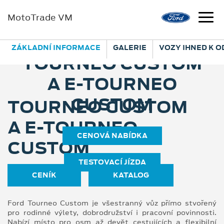
MotoTrade VM
ZÁKLADNÍ INFORMACE
GALERIE
VOZY IHNED K 
TOURNEO CUSTOM
A E⁠-⁠TOURNEO
CUSTOM
TOURNEO CUSTOM
A E⁠-⁠TOURNEO
CENOVÁ NABÍDKA
CUSTOM
TESTOVACÍ JÍZDA
CENÍK
KATALOG
Ford Tourneo Custom je všestranný vůz přímo stvořený
pro rodinné výlety, dobrodružství i pracovní povinnosti.
Nabízí místo pro osm až devět cestujících a flexibilní